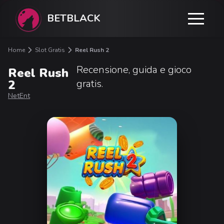
BETBLACK
Home
Slot Gratis
Reel Rush 2
Recensione, guida e gioco
Reel Rush
2
gratis.
NetEnt