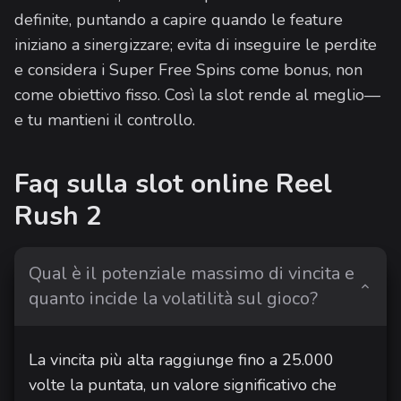
definite, puntando a capire quando le feature
iniziano a sinergizzare; evita di inseguire le perdite
e considera i Super Free Spins come bonus, non
come obiettivo fisso. Così la slot rende al meglio—
e tu mantieni il controllo.
Faq sulla slot online Reel
Rush 2
Qual è il potenziale massimo di vincita e
quanto incide la volatilità sul gioco?
La vincita più alta raggiunge fino a 25.000
volte la puntata, un valore significativo che