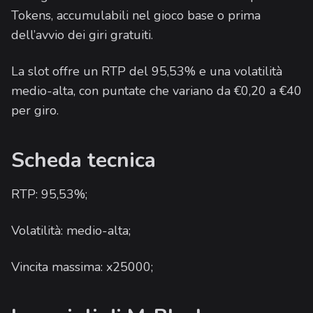
Tokens, accumulabili nel gioco base o prima
dell’avvio dei giri gratuiti.
La slot offre un RTP del 95,53% e una volatilità
medio-alta, con puntate che variano da €0,20 a €40
per giro.
Scheda tecnica
RTP: 95,53%;
Volatilità: medio-alta;
Vincita massima: x25000;