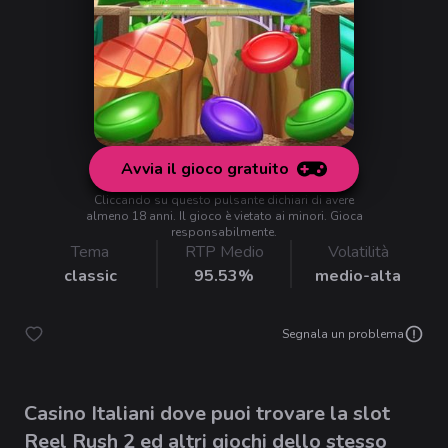
Avvia il gioco gratuito
Cliccando su questo pulsante dichiari di avere
almeno 18 anni. Il gioco è vietato ai minori. Gioca
responsabilmente.
Tema
RTP Medio
Volatilità
classic
95.53
%
medio-alta
Segnala un problema
Casino Italiani dove puoi trovare la slot
Reel Rush 2 ed altri giochi dello stesso