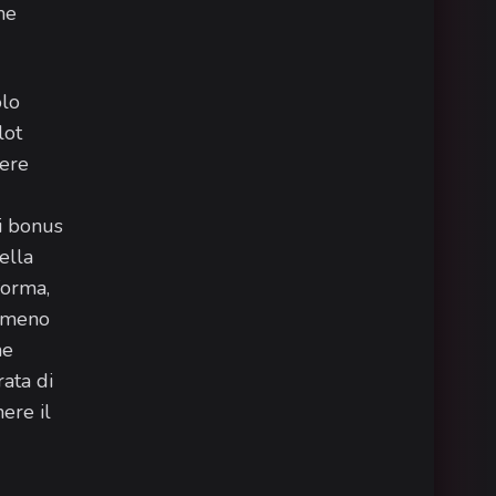
me
olo
lot
gere
 i bonus
ella
forma,
o meno
he
rata di
ere il