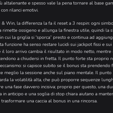
iù altalenante e spesso vale la pena tornare al base ga
con rilanci emotivi.
& Win, la differenza la fa il reset a 3 respin: ogni simb
rimette ossigeno e allunga la finestra utile, quindi la s
in cui la griglia si “sporca” presto e continua ad aggiun
sta funzione ha senso restare lucidi sui jackpot fissi e sui
 il loro arrivo cambia il risultato in modo netto, mentre
tendono a chiudersi in fretta. Il punto forte sta proprio n
eccanismo: si capisce subito se il bonus sta prendendo 
sce meglio la sessione anche sul piano mentale. Il punt
arda la volatilità alta, che può proporre sequenze lung
re una fase davvero incisiva; proprio per questo, una du
a in anticipo e una soglia di stop chiara aiutano a manten
a trasformare una caccia al bonus in una rincorsa.