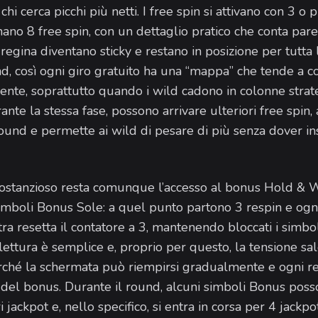
chi cerca picchi più netti. I free spin si attivano con 3 o p
ano 8 free spin, con un dettaglio pratico che conta parec
 regina diventano sticky e restano in posizione per tutta 
d, così ogni giro gratuito ha una “mappa” che tende a co
rente, soprattutto quando i wild cadono in colonne strat
ante la stessa fase, possono arrivare ulteriori free spin,
round e permette ai wild di pesare di più senza dover i
 sostanzioso resta comunque l’accesso al bonus Hold & W
 simboli Bonus Sole: a quel punto partono 3 respin e og
ra resetta il contatore a 3, mantenendo bloccati i simbol
 lettura è semplice e, proprio per questo, la tensione sa
rché la schermata può riempirsi gradualmente e ogni r
a del bonus. Durante il round, alcuni simboli Bonus pos
 jackpot e, nello specifico, si entra in corsa per 4 jackpot 