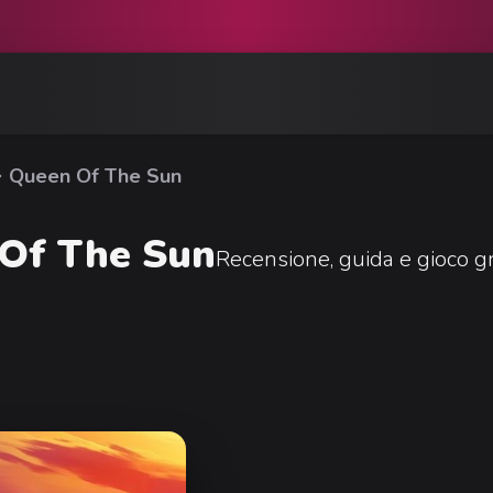
Queen Of The Sun
Of The Sun
Recensione, guida e gioco gr