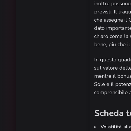
inoltre possono
previsti. Il tr
che assegna il 
dato importante
chiaro come la s
bene, più che il
In questo quadr
sul valore delle
mentre il bonus
Sole e il potenz
comprensibile a
Scheda t
Volatilità
: alt