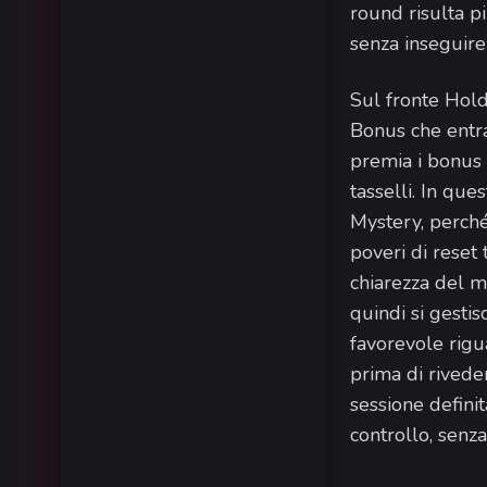
round risulta p
senza inseguire 
Sul fronte Hold 
Bonus che entra 
premia i bonus 
tasselli. In que
Mystery, perché
poveri di reset 
chiarezza del m
quindi si gesti
favorevole rigu
prima di rivede
sessione definit
controllo, senz