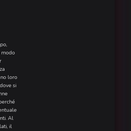
po,
al modo
r
za
ono loro
 dove si
onne
 perché
ventuale
ti. Al
ti, il