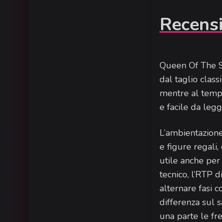
Recens
Queen Of The S
dal taglio clas
mentre al tempo
e facile da leg
L’ambientazione
e figure regali,
utile anche per 
tecnico, l’RTP d
alternare fasi c
differenza sul s
una parte le fre