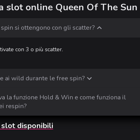
a slot online Queen Of The Sun
spin si ottengono con gli scatter?
ttivate con 3 o più scatter.
 ai wild durante le free spin?
ky e restano sui rulli per tutta la durata del round di gi
va la funzione Hold & Win e come funziona il
ei respin?
 6 simboli Bonus Sole, assegna 3 respin e ogni nuovo si
 slot disponibili
tta il contatore a 3, mentre i simboli già presenti resta
sizione.