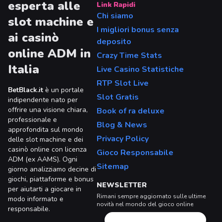
esperta alle
Link Rapidi
Chi siamo
slot machine e
I migliori bonus senza
ai casinò
deposito
online ADM in
Crazy Time Stats
Italia
Live Casino Statistiche
RTP Slot Live
BetBlack.it
è un portale
Slot Gratis
indipendente nato per
offrire una visione chiara,
Book of ra deluxe
professionale e
Blog & News
approfondita sul mondo
Privacy Policy
delle slot machine e dei
casinò online con licenza
Gioco Responsabile
ADM (ex AAMS). Ogni
Sitemap
giorno analizziamo decine di
giochi, piattaforme e bonus
NEWSLETTER
per aiutarti a giocare in
Rimani sempre aggiornato sulle ultime
modo informato e
novità nel mondo del gioco online
responsabile.