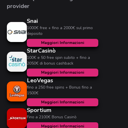
provider
Snai
1000€ free + fino a 2000€ sul primo
deposito
Maggiori Informazioni
StarCasinò
100€ e 50 free spin subito + fino a
2050€ di bonus cashback
Maggiori Informazioni
LeoVegas
fino a 250 free spins + Bonus fino a
1500€
Maggiori Informazioni
Sportium
Fino a 2100€ Bonus Casinò
Maggiori Informazioni