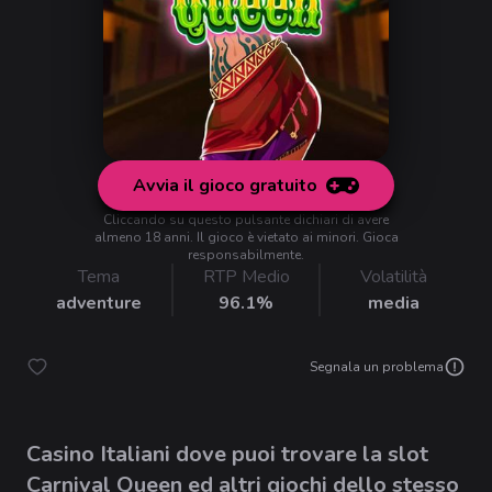
Avvia il gioco gratuito
Cliccando su questo pulsante dichiari di avere
almeno 18 anni. Il gioco è vietato ai minori. Gioca
responsabilmente.
Tema
RTP Medio
Volatilità
adventure
96.1
%
media
Segnala un problema
Casino Italiani dove puoi trovare la slot
Carnival Queen ed altri giochi dello stesso