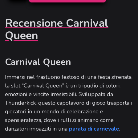
Recensione Carnival
Queen
Carnival Queen
Immersi nel frastuono festoso di una festa sfrenata,
la slot “Carnival Queen” è un tripudio di colori,
emozioni e vincite irresistibili. Sviluppata da
Thunderkick, questo capolavoro di gioco trasporta i
giocatori in un mondo di celebrazione e
spensieratezza, dove i rulli si animano come
danzatori impazziti in una
parata di carnevale
.