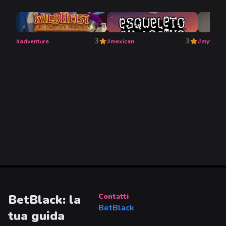
slot.
corposità di queste avvengono in modo
equilibrato.
3
3
#
adventure
#
mexican
#
mytholo
WILD HEIST AT PEACOCK MANOR
ESQUELETO EXPLOSIVO
MIDAS G
BetBlack: la
Contatti
BetBlack
tua guida