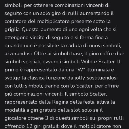
simboli, per ottenere combinazioni vincenti di
seguito con un solo giro di rulli, aumentando il
contatore del moltiplicatore presente sotto la
griglia. Questo, aumenta di uno ogni volta che si
ottengono vincite di seguito e si ferma fino a
quando non è possibile la caduta di nuovi simboli,
azzerandosi. Oltre ai simboli base, il gioco offre due
simboli speciali, ovvero i simboli Wild e Scatter. Il
primo è rappresentato da una “W” illuminata e
svolge la classica funzione da jolly, sostituendosi
con tutti simboli, tranne con lo Scatter, per offrire
più combinazioni vincenti. Il simbolo Scatter,
rappresentato dalla Regina della festa, attiva la
modalità a giri gratuiti della slot, solo se il
giocatore ottiene 3 di questi simboli sui propri rulli,
offrendo 12 giri gratuiti dove il moltiplicatore non