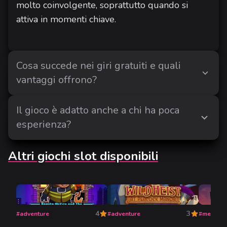
molto coinvolgente, soprattutto quando si
attiva in momenti chiave.
Cosa succede nei giri gratuiti e quali
vantaggi offrono?
Con almeno 3 simboli Scatter si accede ai Free
Il gioco è adatto anche a chi ha poca
Spins, dove entrano in gioco i cosiddetti Sticky
esperienza?
Wilds. Questi Wild restano fissi sui rulli per
tutta la durata della funzione. Inoltre, se un
Assolutamente sì, ma è consigliabile iniziare
Altri giochi slot disponibili
Sticky Wild appare su un rullo, tutti i barili che
con puntate basse per familiarizzare con le
atterrano su quel rullo diventano Wild
dinamiche. Nonostante la volatilità medio-alta,
temporanei grazie alla funzione Hot Reel,
l’interfaccia è semplice da usare e le funzioni
creando ottime occasioni per ottenere vincite
speciali si comprendono facilmente. Basta un
4
3
#
adventure
#
adventure
#
mexican
importanti.
po’ di attenzione per cogliere quando il gioco
FLAME BUSTERS
WILD HEIST AT PEACOCK MANOR
ESQUELE