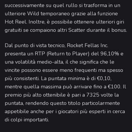
successivamente su quel rullo si trasforma in un
ulteriore Wild temporaneo grazie alla funzione
Hot Reel. Inoltre, è possibile ottenere ulteriori giri
gratuiti se compaiono altri Scatter durante il bonus.
Dal punto di vista tecnico, Rocket Fellas Inc.
presenta un RTP (Return to Player) del 96,10% e
una volatilità medio-alta, il che significa che le
vincite possono essere meno frequenti ma spesso
più consistenti. La puntata minima è di €0,10,
mentre quella massima può arrivare fino a €100. Il
premio più alto ottenibile è pari a 7325 volte la
puntata, rendendo questo titolo particolarmente
appetibile anche per i giocatori più esperti in cerca
di colpi importanti.