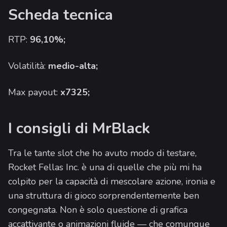
Scheda tecnica
RTP:
96,10%;
Volatilità:
medio-alta;
Max payout:
x7325;
I consigli di MrBlack
Tra le tante slot che ho avuto modo di testare,
Rocket Fellas Inc. è una di quelle che più mi ha
colpito per la capacità di mescolare azione, ironia e
una struttura di gioco sorprendentemente ben
congegnata. Non è solo questione di grafica
accattivante o animazioni fluide — che comunque