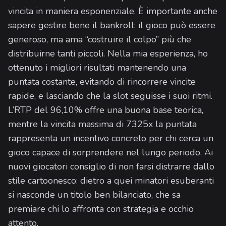
vincita in maniera esponenziale. È importante anche
sapere gestire bene il bankroll: il gioco può essere
generoso, ma ama “costruire il colpo” più che
distribuirne tanti piccoli. Nella mia esperienza, ho
ottenuto i migliori risultati mantenendo una
puntata costante, evitando di rincorrere vincite
rapide, e lasciando che la slot seguisse i suoi ritmi.
L’RTP del 96,10% offre una buona base teorica,
mentre la vincita massima di 7325x la puntata
rappresenta un incentivo concreto per chi cerca un
gioco capace di sorprendere nel lungo periodo. Ai
nuovi giocatori consiglio di non farsi distrarre dallo
stile cartoonesco: dietro a quei minatori esuberanti
si nasconde un titolo ben bilanciato, che sa
premiare chi lo affronta con strategia e occhio
attento.