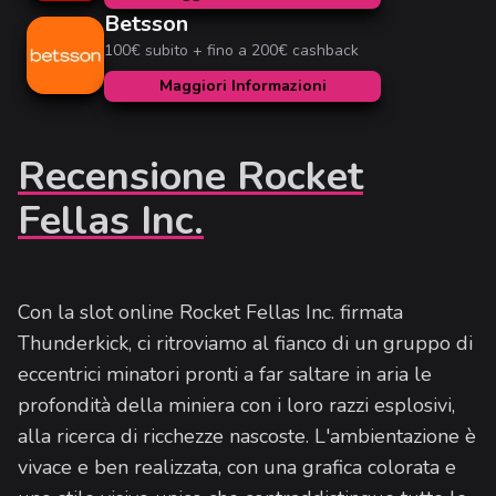
Betsson
100€ subito + fino a 200€ cashback
Maggiori Informazioni
Recensione Rocket
Fellas Inc.
Con la slot online Rocket Fellas Inc. firmata
Thunderkick, ci ritroviamo al fianco di un gruppo di
eccentrici minatori pronti a far saltare in aria le
profondità della miniera con i loro razzi esplosivi,
alla ricerca di ricchezze nascoste. L'ambientazione è
vivace e ben realizzata, con una grafica colorata e