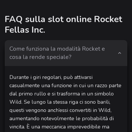
FAQ sulla slot online Rocket
Fellas Inc.
Come funziona la modalità Rocket e
cosa la rende speciale?
Durante i giri regolari, può attivarsi
casualmente una funzione in cui un razzo parte
dal primo rullo e si trasforma in un simbolo
Wild. Se lungo la stessa riga ci sono barili,
questi vengono anch’essi convertiti in Wild,
aumentando notevolmente le probabilità di
vincita. È una meccanica imprevedibile ma