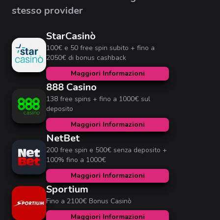
stesso provider
StarCasinò
100€ e 50 free spin subito + fino a
2050€ di bonus cashback
Maggiori Informazioni
888 Casino
138 free spins + fino a 1000€ sul
deposito
Maggiori Informazioni
NetBet
200 free spin e 500€ senza deposito +
100% fino a 1000€
Maggiori Informazioni
Sportium
Fino a 2100€ Bonus Casinò
Maggiori Informazioni