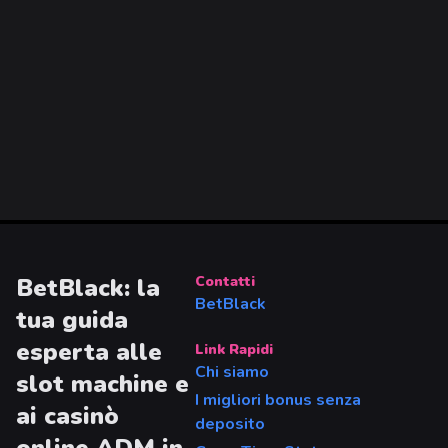
mostra segnali favorevoli e sfruttarli al meglio.
BetBlack: la
Contatti
BetBlack
tua guida
esperta alle
Link Rapidi
Chi siamo
slot machine e
I migliori bonus senza
ai casinò
deposito