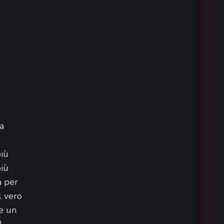
a
più
più
a per
l vero
re un