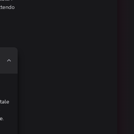
ttendo
tale
e
e.