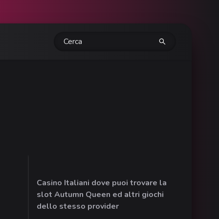
Cerca
Casino Italiani dove puoi trovare la
slot Autumn Queen ed altri giochi
dello stesso provider