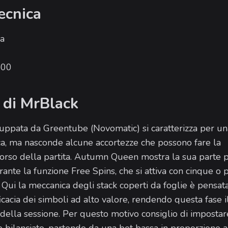
ecnica
ia
500
i di MrBlack
luppata da Greentube (Novomatic) si caratterizza per un
ica, ma nasconde alcune accortezze che possono fare la
corso della partita. Autumn Queen mostra la sua parte 
rante la funzione Free Spins, che si attiva con cinque o 
. Qui la meccanica degli stack coperti da foglie è pensat
icacia dei simboli ad alto valore, rendendo questa fase i
 della sessione. Per questo motivo consiglio di imposta