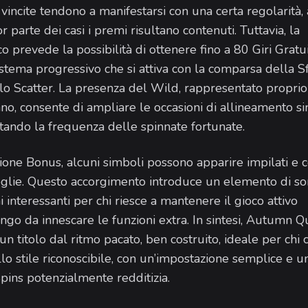
vincite tendono a manifestarsi con una certa regolarità,
 parte dei casi i premi risultano contenuti. Tuttavia, la
co prevede la possibilità di ottenere fino a 80 Giri Gratui
istema progressivo che si attiva con la comparsa della S
olo Scatter. La presenza del Wild, rappresentato proprio
o, consente di ampliare le occasioni di allineamento s
tando la frequenza delle spinnate fortunate.
ione Bonus, alcuni simboli possono apparire impilati e c
oglie. Questo accorgimento introduce un elemento di so
interessanti per chi riesce a mantenere il gioco attivo
ngo da innescare le funzioni extra. In sintesi, Autumn Q
n titolo dal ritmo pacato, ben costruito, ideale per chi 
lo stile riconoscibile, con un’impostazione semplice e u
pins potenzialmente redditizia.