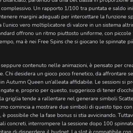
e bilanciato, partendo da una bet bassa in proporzione a
complessivo. Un rapporto 1/100 tra puntata e saldo ini
tenere margini adeguati per intercettare la funzione sp
 l’unico vero moltiplicatore di valore in un sistema altr
standard offrono un ritmo piuttosto uniforme, con piccole 
 tempo, ma è nei Free Spins che si giocano le spinnate pi
o, seppure contenuto nelle animazioni, è pensato per cre
te. Chi desidera un gioco poco frenetico, da affrontare s
à in Autumn Queen un’alleata affidabile. Le sessioni si p
ngate e, proprio per questo, suggerisco di tener d’occhi
la griglia tende a rallentare nel generare simboli Scatte
tmo comincia a mostrare due simboli di questo tipo con
 è possibile che la fase bonus si stia avvicinando. Tuttavi
ali concreti, interrompere la sessione dopo 100 spinnat
itare di disperdere il budget. La slot è compatibile con t