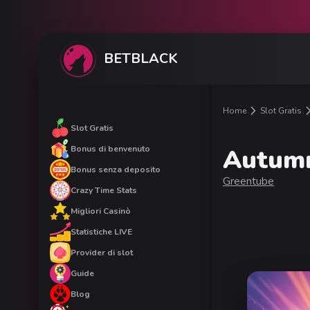
BETBLACK
Home
Slot Gratis
Slot Gratis
Bonus di benvenuto
Autum
Bonus senza deposito
Greentube
Crazy Time Stats
Migliori Casinò
Statistiche LIVE
Provider di slot
Guide
Blog