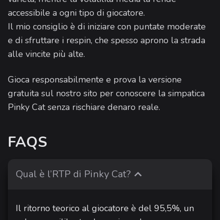
accessibile a ogni tipo di giocatore.
Il mio consiglio è di iniziare con puntate moderate
e di sfruttare i respin, che spesso aprono la strada
alle vincite più alte.
Gioca responsabilmente e prova la versione
gratuita sul nostro sito per conoscere la simpatica
Pinky Cat senza rischiare denaro reale.
FAQS
Qual è l’RTP di Pinky Cat?
Il ritorno teorico al giocatore è del 95,5%, un