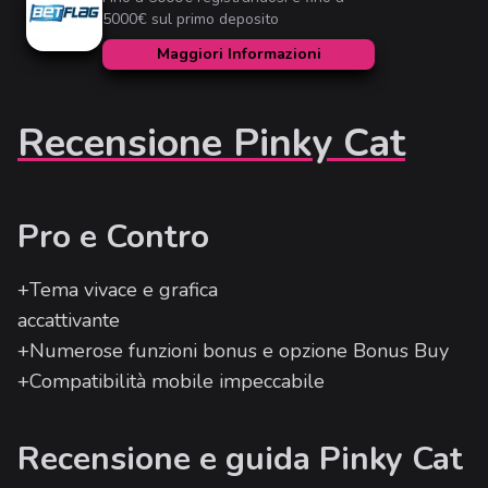
5000€ sul primo deposito
Maggiori Informazioni
Recensione Pinky Cat
Pro e Contro
+Tema vivace e grafica
accattivante
+Numerose funzioni bonus e opzione Bonus Buy
+Compatibilità mobile impeccabile
Recensione e guida Pinky Cat