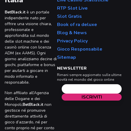
Italia
Live Casino Statistiche
RTP Slot Live
BetBlack.it
è un portale
Slot Gratis
indipendente nato per
offrire una visione chiara,
Book of ra deluxe
professionale e
Blog & News
approfondita sul mondo
Privacy Policy
delle slot machine e dei
casinò online con licenza
Gioco Responsabile
ADM (ex AAMS). Ogni
Sitemap
giorno analizziamo decine di
giochi, piattaforme e bonus
NEWSLETTER
per aiutarti a giocare in
Rimani sempre aggiornato sulle ultime
modo informato e
novità nel mondo del gioco online
responsabile.
Non affiliato all’Agenzia
delle Dogane e dei
Monopoli,
BetBlack.it
non
gestisce né promuove
direttamente attività di
gioco d’azzardo, né per
conto proprio né per conto