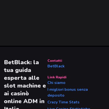
BetBlack: la
Contatti
BetBlack
tua guida
esperta alle
Link Rapidi
Chi siamo
slot machine e
I migliori bonus senza
ai casinò
deposito
online ADM in
Crazy Time Stats