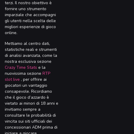
terzi. Il nostro obiettivo è
fornire uno strumento
imparziale che accompagni
gli utenti nella scelta delle
migliori esperienze di gioco
online.
Mettiamo al centro dati,
statistiche reali e strumenti
di analisi avanzata, come la
nostra esclusiva sezione
Crazy Time Stats
e la
nuovissima sezione
RTP
slot live
, per offrire ai
giocatori un vantaggio
consapevole. Ricordiamo
che il gioco d’azzardo è
vietato ai minori di 18 anni e
invitiamo sempre a
consultare le probabilità di
vincita sui siti ufficiali dei
concessionari ADM prima di
iniziare a giocare.