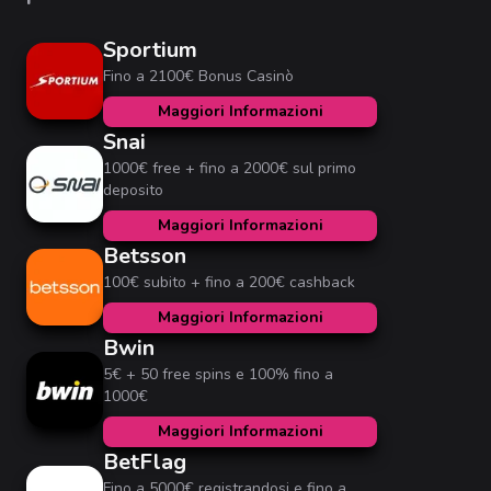
Sportium
Fino a 2100€ Bonus Casinò
Maggiori Informazioni
Snai
1000€ free + fino a 2000€ sul primo
deposito
Maggiori Informazioni
Betsson
100€ subito + fino a 200€ cashback
Maggiori Informazioni
Bwin
5€ + 50 free spins e 100% fino a
1000€
Maggiori Informazioni
BetFlag
Fino a 5000€ registrandosi e fino a