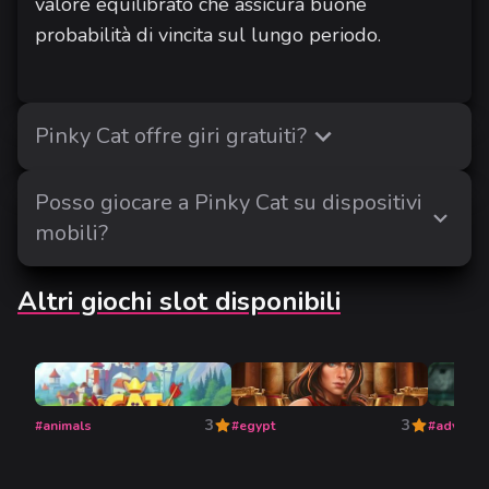
valore equilibrato che assicura buone
probabilità di vincita sul lungo periodo.
Pinky Cat offre giri gratuiti?
Sì, i Free Spins si attivano ottenendo tre o più
Posso giocare a Pinky Cat su dispositivi
simboli Scatter durante il gioco base.
mobili?
Assolutamente sì, la slot è completamente
Altri giochi slot disponibili
ottimizzata per smartphone e tablet, con le
stesse prestazioni della versione desktop.
3
3
#
animals
#
egypt
#
adventu
CAT CLANS
CAT WILDE AND THE DOOM OF DEAD