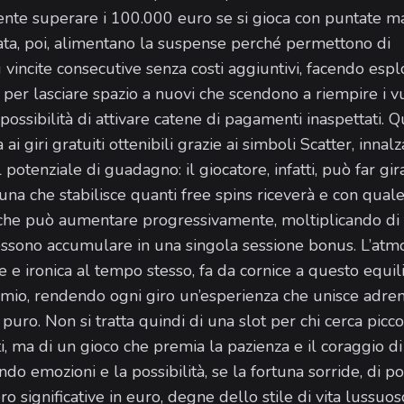
nte superare i 100.000 euro se si gioca con puntate m
cata, poi, alimentano la suspense perché permettono di
 vincite consecutive senza costi aggiuntivi, facendo espl
 per lasciare spazio a nuovi che scendono a riempire i vu
possibilità di attivare catene di pagamenti inaspettati. 
ai giri gratuiti ottenibili grazie ai simboli Scatter, innalz
 potenziale di guadagno: il giocatore, infatti, può far gi
tuna che stabilisce quanti free spins riceverà e con qual
 che può aumentare progressivamente, moltiplicando di 
possono accumulare in una singola sessione bonus. L’atm
e e ironica al tempo stesso, fa da cornice a questo equil
remio, rendendo ogni giro un’esperienza che unisce adren
puro. Non si tratta quindi di una slot per chi cerca picc
i, ma di un gioco che premia la pazienza e il coraggio di
do emozioni e la possibilità, se la fortuna sorride, di po
ro significative in euro, degne dello stile di vita lussuos