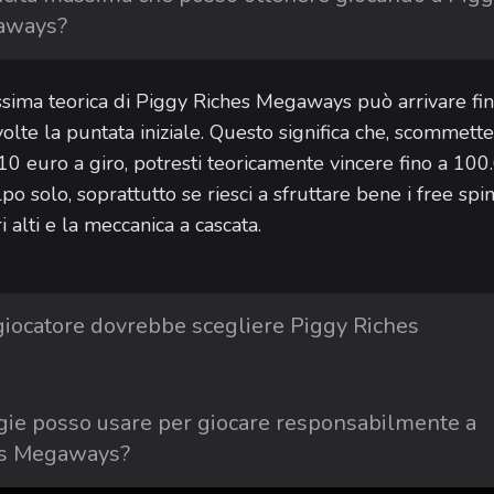
aways?
ssima teorica di Piggy Riches Megaways può arrivare fin
volte la puntata iniziale. Questo significa che, scommett
0 euro a giro, potresti teoricamente vincere fino a 100
po solo, soprattutto se riesci a sfruttare bene i free spi
ri alti e la meccanica a cascata.
 giocatore dovrebbe scegliere Piggy Riches
ideale per chi ama la volatilità alta e non si scoraggia d
egie posso usare per giocare responsabilmente a
oni in cui le vincite possono tardare ad arrivare. È pensa
es Megaways?
risce puntare a premi sostanziosi anche a costo di qualc