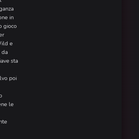
l
eganza
one in
o gioco
er
ild e
a da
iave sta
lvo poi
o
ene le
nte