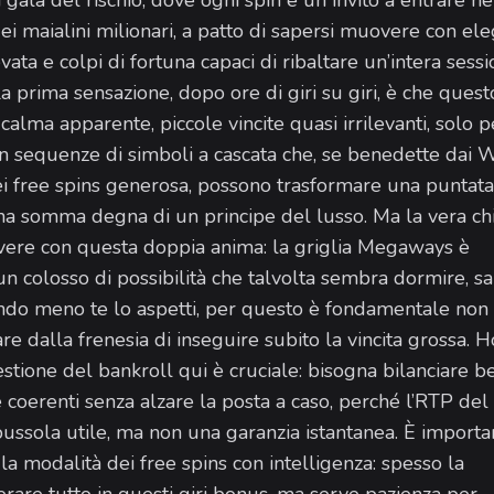
 gala del rischio, dove ogni spin è un invito a entrare ne
ei maialini milionari, a patto di sapersi muovere con el
levata e colpi di fortuna capaci di ribaltare un’intera sessi
a prima sensazione, dopo ore di giri su giri, è che quest
 calma apparente, piccole vincite quasi irrilevanti, solo p
 sequenze di simboli a cascata che, se benedette dai W
i free spins generosa, possono trasformare una puntat
na somma degna di un principe del lusso. Ma la vera ch
vere con questa doppia anima: la griglia Megaways è
un colosso di possibilità che talvolta sembra dormire, sa
ndo meno te lo aspetti, per questo è fondamentale non
nare dalla frenesia di inseguire subito la vincita grossa. H
estione del bankroll qui è cruciale: bisogna bilanciare b
e coerenti senza alzare la posta a caso, perché l’RTP del
ssola utile, ma non una garanzia istantanea. È importa
la modalità dei free spins con intelligenza: spesso la