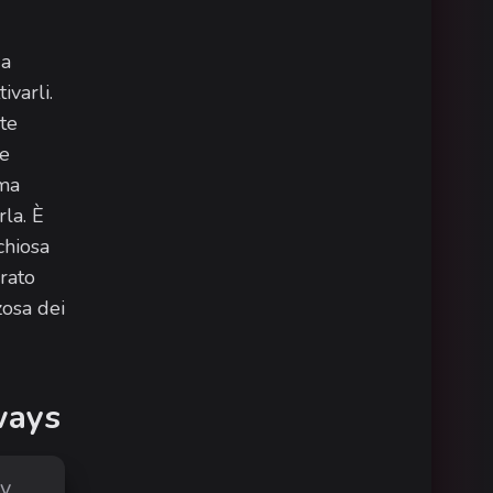
da
ivarli.
te
 e
ama
rla. È
chiosa
urato
zosa dei
ways
gy