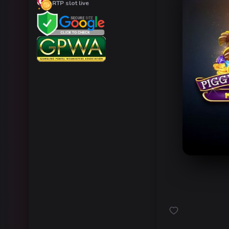
RTP slot live