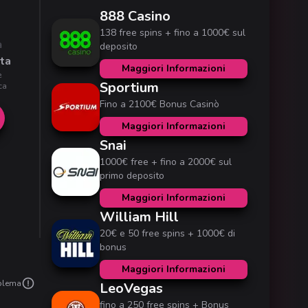
888 Casino
138 free spins + fino a 1000€ sul
à
deposito
ta
Maggiori Informazioni
e
Sportium
ca
Fino a 2100€ Bonus Casinò
Maggiori Informazioni
Snai
1000€ free + fino a 2000€ sul
primo deposito
Maggiori Informazioni
William Hill
20€ e 50 free spins + 1000€ di
bonus
Maggiori Informazioni
blema
LeoVegas
fino a 250 free spins + Bonus