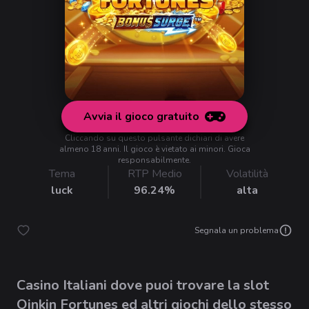
Avvia il gioco gratuito
Cliccando su questo pulsante dichiari di avere
almeno 18 anni. Il gioco è vietato ai minori. Gioca
responsabilmente.
Tema
RTP Medio
Volatilità
luck
96.24
%
alta
Segnala un problema
Casino Italiani dove puoi trovare la slot
Oinkin Fortunes ed altri giochi dello stesso