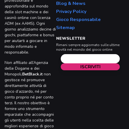
professionale e
Blog & News
approfondita sul mondo
Privacy Policy
delle slot machine e dei
casinò online con licenza
Gioco Responsabile
ADM (ex AAMS). Ogni
Sitemap
giorno analizziamo decine di
giochi, piattaforme e bonus
NEWSLETTER
per aiutarti a giocare in
Rimani sempre aggiornato sulle ultime
modo informato e
novità nel mondo del gioco online
responsabile.
Non affiliato all’Agenzia
delle Dogane e dei
Monopoli,
BetBlack.it
non
gestisce né promuove
direttamente attività di
gioco d’azzardo, né per
conto proprio né per conto
terzi. Il nostro obiettivo è
fornire uno strumento
imparziale che accompagni
gli utenti nella scelta delle
migliori esperienze di gioco