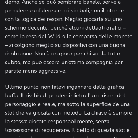
demo. Anche se può sembrare banale, serve a
prendere confidenza con i simboli, con il ritmo e
con la logica dei respin. Meglio giocarla su uno
schermo decente, perché alcuni dettagli grafici –
come la resa del Wild o la comparsa delle monete
– si colgono meglio su dispositivi con una buona
risoluzione. Non è un gioco per chi vuole tutto
subito, ma può essere un’ottima compagnia per
partite meno aggressive.
Ultimo punto: non fatevi ingannare dalla grafica
buffa. Il rischio di perdersi dietro l’umorismo del
personaggio è reale, ma sotto la superficie c’è una
slot che va giocata con metodo. La chiave è sempre
la stessa: giocate responsabilmente, senza
l’ossessione di recuperare. Il bello di questa slot è