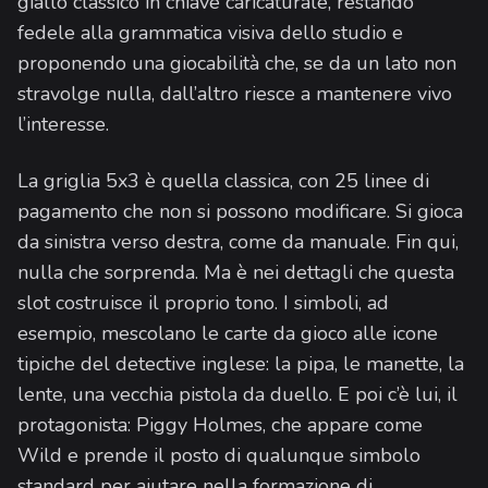
giallo classico in chiave caricaturale, restando
fedele alla grammatica visiva dello studio e
proponendo una giocabilità che, se da un lato non
stravolge nulla, dall’altro riesce a mantenere vivo
l’interesse.
La griglia 5x3 è quella classica, con 25 linee di
pagamento che non si possono modificare. Si gioca
da sinistra verso destra, come da manuale. Fin qui,
nulla che sorprenda. Ma è nei dettagli che questa
slot costruisce il proprio tono. I simboli, ad
esempio, mescolano le carte da gioco alle icone
tipiche del detective inglese: la pipa, le manette, la
lente, una vecchia pistola da duello. E poi c’è lui, il
protagonista: Piggy Holmes, che appare come
Wild e prende il posto di qualunque simbolo
standard per aiutare nella formazione di