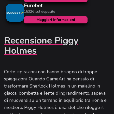
Eurobet
1532€ sul deposito
Maggiori Informazioni
Recensione Piggy
Holmes
Certe ispirazioni non hanno bisogno di troppe
spiegazioni. Quando GameArt ha pensato di
trasformare Sherlock Holmes in un maialino in
giacca, bombetta e lente d’ingrandimento, sapeva
di muoversi su un terreno in equilibrio tra ironia e
mestiere. Piggy Holmes è una slot che rilegge il