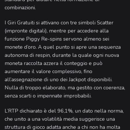
combinazioni.
I Giri Gratuiti si attivano con tre simboli Scatter
(impronte digitali), mentre per accedere alla
funzione Piggy Re-spins servono almeno sei
monete d’oro. A quel punto si apre una sequenza
autonoma di respin, durante la quale ogni nuova
moneta raccolta azzera il conteggio e può
aumentare il valore complessivo, fino
all’assegnazione di uno dei Jackpot disponibili.
Nulla di troppo elaborato, ma gestito con coerenza,
senza scarti o impennate improbabili.
L’RTP dichiarato è del 96,1%, un dato nella norma,
che unito a una volatilità media suggerisce una
struttura di gioco adatta anche a chi non ha molta