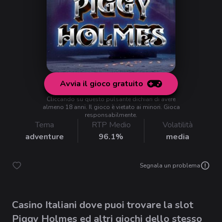
Avvia il gioco gratuito
Cliccando su questo pulsante dichiari di avere
almeno 18 anni. Il gioco è vietato ai minori. Gioca
responsabilmente.
Tema
RTP Medio
Volatilità
adventure
96.1
%
media
Segnala un problema
Casino Italiani dove puoi trovare la slot
Piggy Holmes ed altri giochi dello stesso