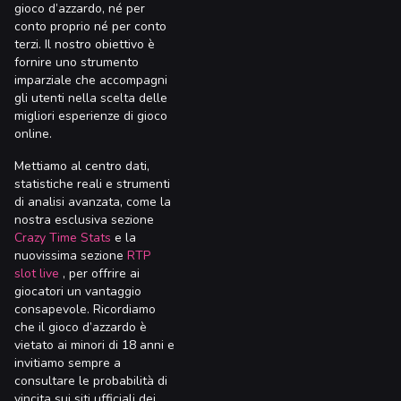
gioco d’azzardo, né per
conto proprio né per conto
terzi. Il nostro obiettivo è
fornire uno strumento
imparziale che accompagni
gli utenti nella scelta delle
migliori esperienze di gioco
online.
Mettiamo al centro dati,
statistiche reali e strumenti
di analisi avanzata, come la
nostra esclusiva sezione
Crazy Time Stats
e la
nuovissima sezione
RTP
slot live
, per offrire ai
giocatori un vantaggio
consapevole. Ricordiamo
che il gioco d’azzardo è
vietato ai minori di 18 anni e
invitiamo sempre a
consultare le probabilità di
vincita sui siti ufficiali dei