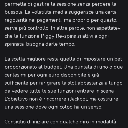
permette di gestire la sessione senza perdere la
bussola. La volatilità media suggerisce una certa
regolarità nei pagamenti, ma proprio per questo,
serve più controllo. In altre parole, non aspettatevi
che la funzione Piggy Re-spins si attivi a ogni
spinnata: bisogna darle tempo.
La scelta migliore resta quella di impostare un bet
proporzionato al budget. Una puntata di uno o due
centesimi per ogni euro disponibile è già
sufficiente per far girare la slot abbastanza a lungo
da vedere tutte le sue funzioni entrare in scena.
L’obiettivo non è rincorrere i Jackpot, ma costruire
una sessione dove ogni colpo ha un senso.
Consiglio di iniziare con qualche giro in modalità