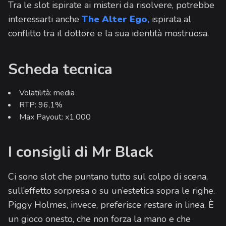
Tra le slot ispirate ai misteri da risolvere, potrebbe
interessarti anche
The Alter Ego
,
ispirata al
conflitto tra il dottore e la sua identità mostruosa.
Scheda tecnica
Volatilità: media
RTP: 96,1%
Max Payout: x1.000
I consigli di Mr Black
Ci sono slot che puntano tutto sul colpo di scena,
sull’effetto sorpresa o su un’estetica sopra le righe.
Piggy Holmes, invece, preferisce restare in linea. È
un gioco onesto, che non forza la mano e che