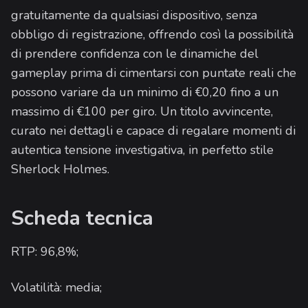
gratuitamente da qualsiasi dispositivo, senza
obbligo di registrazione, offrendo così la possibilità
di prendere confidenza con le dinamiche del
gameplay prima di cimentarsi con puntate reali che
possono variare da un minimo di €0,20 fino a un
massimo di €100 per giro. Un titolo avvincente,
curato nei dettagli e capace di regalare momenti di
autentica tensione investigativa, in perfetto stile
Sherlock Holmes.
Scheda tecnica
RTP: 96,8%;
Volatilità: media;