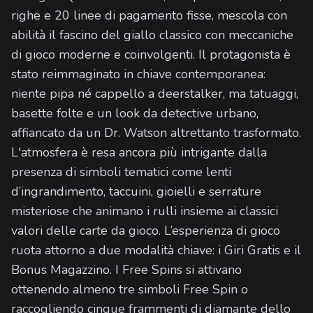
righe e 20 linee di pagamento fisse, mescola con
abilità il fascino del giallo classico con meccaniche
di gioco moderne e coinvolgenti. Il protagonista è
stato reimmaginato in chiave contemporanea:
niente pipa né cappello a deerstalker, ma tatuaggi,
basette folte e un look da detective urbano,
affiancato da un Dr. Watson altrettanto trasformato.
L'atmosfera è resa ancora più intrigante dalla
presenza di simboli tematici come lenti
d’ingrandimento, taccuini, gioielli e serrature
misteriose che animano i rulli insieme ai classici
valori delle carte da gioco. L’esperienza di gioco
ruota attorno a due modalità chiave: i Giri Gratis e il
Bonus Magazzino. I Free Spins si attivano
ottenendo almeno tre simboli Free Spin o
raccogliendo cinque frammenti di diamante dello