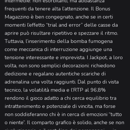
intermedie: non esorbitanti, ma abbastanza
frequenti da tenere alta l’attenzione. Il Bonus
Magazzino è ben congegnato, anche se in certi
momenti l’effetto “trial and error” delle casse da
aprire può risultare ripetitivo e spezzare il ritmo.
Tuttavia, l’inserimento della bomba fumogena
come meccanica di interruzione aggiunge una
tensione interessante e imprevista. I Jackpot, a loro
volta, non sono semplici decorazioni: richiedono
dedizione e regalano autentiche scariche di
adrenalina una volta raggiunti. Dal punto di vista
tecnico, la volatilità media e l’RTP al 96,8%
rendono il gioco adatto a chi cerca equilibrio tra
intrattenimento e potenziale di vincita, ma forse
non soddisferanno chi è in cerca di emozioni “tutto
o niente”. Il comparto grafico è solido, anche se non