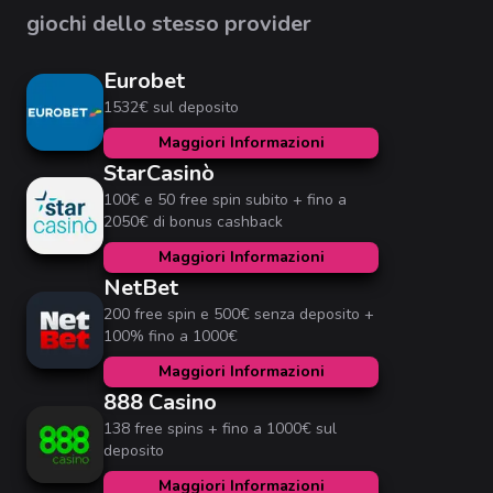
giochi dello stesso provider
Eurobet
1532€ sul deposito
Maggiori Informazioni
StarCasinò
100€ e 50 free spin subito + fino a
2050€ di bonus cashback
Maggiori Informazioni
NetBet
200 free spin e 500€ senza deposito +
100% fino a 1000€
Maggiori Informazioni
888 Casino
138 free spins + fino a 1000€ sul
deposito
Maggiori Informazioni