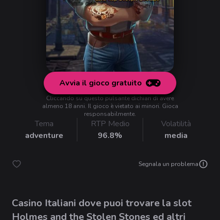
Avvia il gioco gratuito
Cliccando su questo pulsante dichiari di avere
almeno 18 anni. Il gioco è vietato ai minori. Gioca
responsabilmente.
Tema
RTP Medio
Volatilità
adventure
96.8
%
media
Segnala un problema
Casino Italiani dove puoi trovare la slot
Holmes and the Stolen Stones ed altri