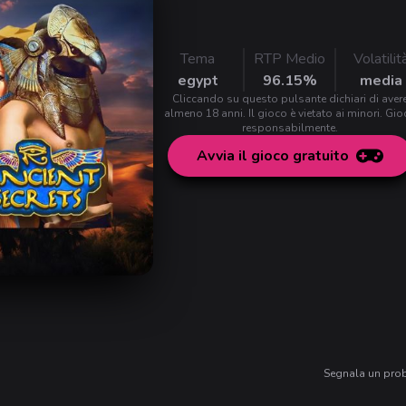
Tema
RTP Medio
Volatilit
egypt
96.15
%
media
Cliccando su questo pulsante dichiari di aver
almeno 18 anni. Il gioco è vietato ai minori. Gio
responsabilmente.
Avvia il gioco gratuito
Segnala un pro