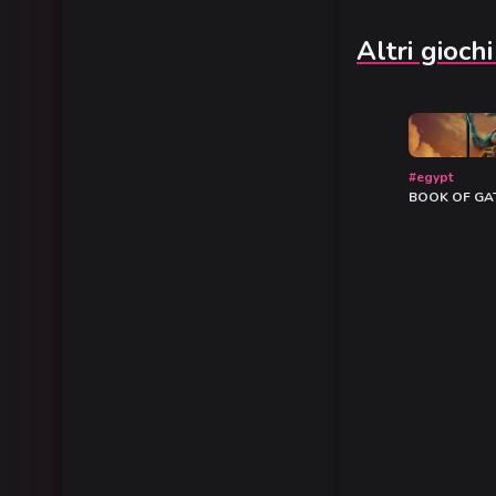
Altri giochi
#
egypt
BOOK OF GA