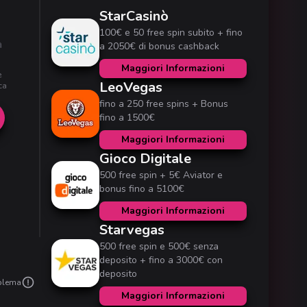
StarCasinò
100€ e 50 free spin subito + fino
à
a 2050€ di bonus cashback
Maggiori Informazioni
e
LeoVegas
ca
fino a 250 free spins + Bonus
fino a 1500€
Maggiori Informazioni
Gioco Digitale
500 free spin + 5€ Aviator e
bonus
fino a 5100€
Maggiori Informazioni
Starvegas
500 free spin e 500€ senza
deposito + fino a 3000€ con
deposito
blema
Maggiori Informazioni