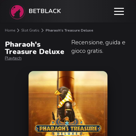
BETBLACK
Home
Slot Gratis
Pharaoh's Treasure Deluxe
Recensione, guida e
Pharaoh's
Treasure Deluxe
gioco gratis.
Playtech