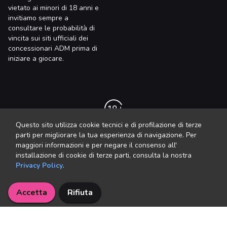
vietato ai minori di 18 anni e
invitiamo sempre a
consultare le probabilità di
vincita sui siti ufficiali dei
concessionari ADM prima di
iniziare a giocare.
Questo sito utilizza cookie tecnici e di profilazione di terze
parti per migliorare la tua esperienza di navigazione. Per
maggiori informazioni e per negare il consenso all'
installazione di cookie di terze parti, consulta la nostra
Privacy Policy
.
Slot gratis | BetBlack © 2025 | all rights reserved | casinò online sicuri
Accetta
Rifiuta
| GPWA Verification