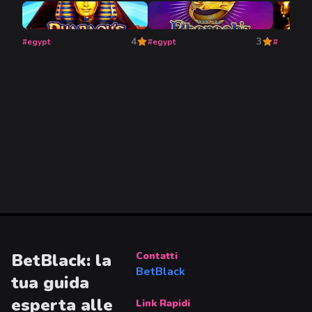
frequenti.
e utilizzare la modalità Hi Roller solo quando
si dispone di un budget ampio o dopo aver
4
3
#
egypt
#
egypt
#
ottenuto qualche vincita importante. Provare la
PHARAOH'S TOMB
PHARAOH'S RING
versione demo può essere utile per conoscere
meglio le dinamiche del gioco prima di passare
al denaro reale.
BetBlack: la
Contatti
BetBlack
tua guida
esperta alle
Link Rapidi