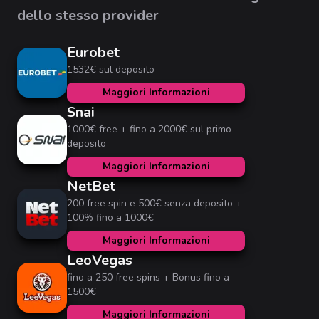
dello stesso provider
Eurobet
1532€ sul deposito
Maggiori Informazioni
Snai
1000€ free + fino a 2000€ sul primo
deposito
Maggiori Informazioni
NetBet
200 free spin e 500€ senza deposito +
100% fino a 1000€
Maggiori Informazioni
LeoVegas
fino a 250 free spins + Bonus fino a
1500€
Maggiori Informazioni