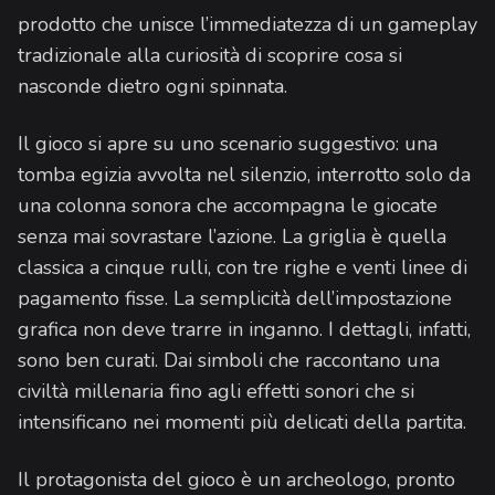
prodotto che unisce l’immediatezza di un gameplay
tradizionale alla curiosità di scoprire cosa si
nasconde dietro ogni spinnata.
Il gioco si apre su uno scenario suggestivo: una
tomba egizia avvolta nel silenzio, interrotto solo da
una colonna sonora che accompagna le giocate
senza mai sovrastare l’azione. La griglia è quella
classica a cinque rulli, con tre righe e venti linee di
pagamento fisse. La semplicità dell’impostazione
grafica non deve trarre in inganno. I dettagli, infatti,
sono ben curati. Dai simboli che raccontano una
civiltà millenaria fino agli effetti sonori che si
intensificano nei momenti più delicati della partita.
Il protagonista del gioco è un archeologo, pronto