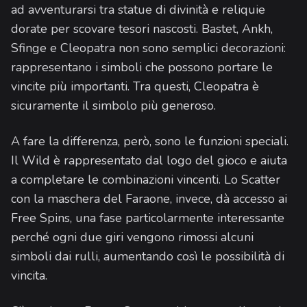
ad avventurarsi tra statue di divinità e reliquie
dorate per scovare tesori nascosti. Bastet, Ankh,
Sfinge e Cleopatra non sono semplici decorazioni:
rappresentano i simboli che possono portare le
vincite più importanti. Tra questi, Cleopatra è
sicuramente il simbolo più generoso.
A fare la differenza, però, sono le funzioni speciali.
Il Wild è rappresentato dal logo del gioco e aiuta
a completare le combinazioni vincenti. Lo Scatter
con la maschera del Faraone, invece, dà accesso ai
Free Spins, una fase particolarmente interessante
perché ogni due giri vengono rimossi alcuni
simboli dai rulli, aumentando così le possibilità di
vincita.