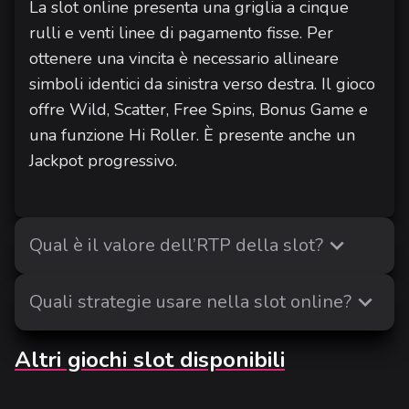
La slot online presenta una griglia a cinque
rulli e venti linee di pagamento fisse. Per
ottenere una vincita è necessario allineare
simboli identici da sinistra verso destra. Il gioco
offre Wild, Scatter, Free Spins, Bonus Game e
una funzione Hi Roller. È presente anche un
Jackpot progressivo.
Qual è il valore dell’RTP della slot?
Il ritorno al giocatore (RTP) della slot è del
Quali strategie usare nella slot online?
95,11%. È un valore in linea con la media delle
slot Playtech e deve essere interpretato
Nella slot online conviene impostare puntate
Altri giochi slot disponibili
considerando la volatilità alta del gioco, che
basse, soprattutto all'inizio della sessione. È
premia con vincite più elevate ma meno
importante giocare senza rincorrere le perdite