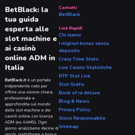
BetBlack: la
Contatti
BetBlack
tua guida
esperta alle
Link Rapidi
Chi siamo
slot machine e
I migliori bonus senza
ai casinò
deposito
online ADM in
Crazy Time Stats
Italia
Live Casino Statistiche
RTP Slot Live
BetBlack.it
è un portale
Slot Gratis
indipendente nato per
offrire una visione chiara,
Book of ra deluxe
professionale e
Blog & News
approfondita sul mondo
Privacy Policy
delle slot machine e dei
casinò online con licenza
Gioco Responsabile
ADM (ex AAMS). Ogni
Sitemap
giorno analizziamo decine di
giochi, piattaforme e bonus