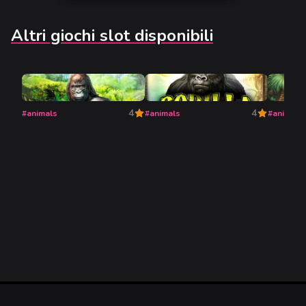
Altri giochi slot disponibili
4
4
#
animals
#
animals
#
animals
GORILLA
GORILLA KINGDOM
KING KO