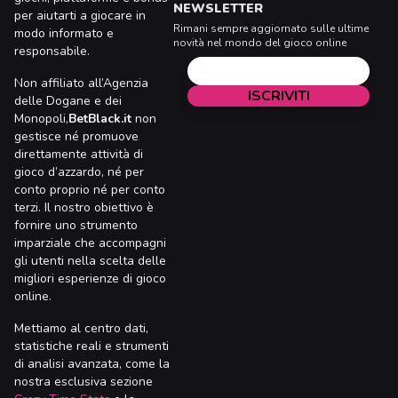
NEWSLETTER
per aiutarti a giocare in
Rimani sempre aggiornato sulle ultime
modo informato e
novità nel mondo del gioco online
responsabile.
Non affiliato all’Agenzia
delle Dogane e dei
Monopoli,
BetBlack.it
non
gestisce né promuove
direttamente attività di
gioco d’azzardo, né per
conto proprio né per conto
terzi. Il nostro obiettivo è
fornire uno strumento
imparziale che accompagni
gli utenti nella scelta delle
migliori esperienze di gioco
online.
Mettiamo al centro dati,
statistiche reali e strumenti
di analisi avanzata, come la
nostra esclusiva sezione