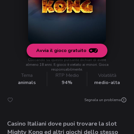
Avvia il gioco gratuito
Cliccando su questo pulsante dichiari di avere
almeno 18 anni. Il gioco è vietato ai minori. Gioca
responsabilmente.
Tema
RTP Medio
Volatilità
animals
94
%
medio-alta
Segnala un problema
Casino Italiani dove puoi trovare la slot
Mighty Kong ed altri giochi dello stesso