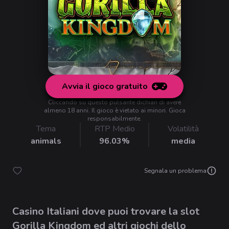
Avvia il gioco gratuito
Cliccando su questo pulsante dichiari di avere
almeno 18 anni. Il gioco è vietato ai minori. Gioca
responsabilmente.
Tema
RTP Medio
Volatilità
animals
96.03
%
media
Segnala un problema
Casino Italiani dove puoi trovare la slot
Gorilla Kingdom ed altri giochi dello