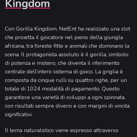
Kingdom
Con Gorilla Kingdom, NetEnt ha realizzato una slot
che proietta il giocatore nel pieno della giungla
africana, tra foreste fitte e animali che dominano la
scena. Il protagonista assoluto è il gorilla, simbolo
di potenza e mistero, che diventa il riferimento
centrale dell’intero sistema di gioco. La griglia è
composta da cinque rulli su quattro righe, per un
totale di 1024 modalità di pagamento. Questo
garantisce una varietà di sviluppi a ogni spinnata,
con risultati sempre diversi e con margini di vincita
significativi.
Il tema naturalistico viene espresso attraverso