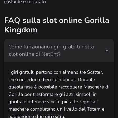
costante e misurato.
FAQ sulla slot online Gorilla
Kingdom
Come funzionano i giri gratuiti nella
slot online di NetEnt?
I giri gratuiti partono con almeno tre Scatter,
che concedono dieci spin bonus. Durante
questa fase è possibile raccogliere Maschere di
Gorilla per trasformare gli altri simboli in
gorilla e ottenere vincite più alte. Ogni sei
maschere completano un livello del Totem e
aggiungono due giri extra.