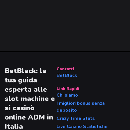
BetBlack: la
Contatti
BetBlack
tua guida
esperta alle
Link Rapidi
Chi siamo
slot machine e
I migliori bonus senza
ai casinò
deposito
online ADM in
Crazy Time Stats
Italia
Live Casino Statistiche