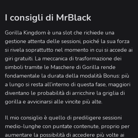
I consigli di MrBlack
Gorilla Kingdom è una slot che richiede una
gestione attenta delle sessioni, poiché la sua forza
si rivela soprattutto nel momento in cui si accede ai
giri gratuiti. La meccanica di trasformazione dei
simboli tramite le Maschere di Gorilla rende
fondamentale la durata della modalità Bonus: più
a lungo si resta all’interno di questa fase, maggiori
diventano le probabilità di arricchire la griglia di
gorilla e avvicinarsi alle vincite più alte.
Il mio consiglio è quello di prediligere sessioni
medio-lunghe con puntate contenute, proprio per
aumentare la possibilità di accedere più volte ai