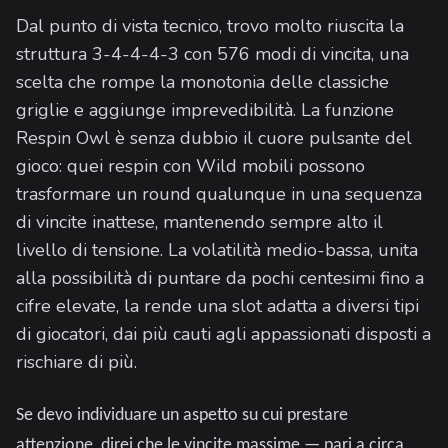
Dal punto di vista tecnico, trovo molto riuscita la
struttura 3-4-4-4-3 con 576 modi di vincita, una
scelta che rompe la monotonia delle classiche
griglie e aggiunge imprevedibilità. La funzione
Respin Owl è senza dubbio il cuore pulsante del
gioco: quei respin con Wild mobili possono
trasformare un round qualunque in una sequenza
di vincite inattese, mantenendo sempre alto il
livello di tensione. La volatilità medio-bassa, unita
alla possibilità di puntare da pochi centesimi fino a
cifre elevate, la rende una slot adatta a diversi tipi
di giocatori, dai più cauti agli appassionati disposti a
rischiare di più.
Se devo individuare un aspetto su cui prestare
attenzione, direi che le vincite massime — pari a circa