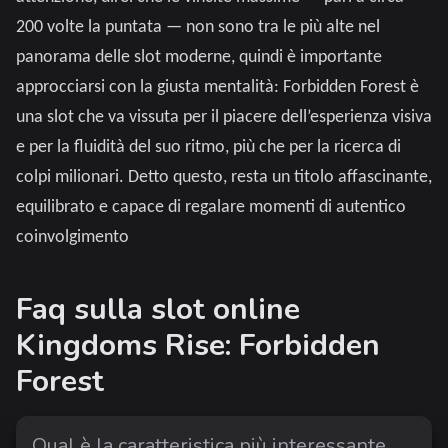
200 volte la puntata — non sono tra le più alte nel
panorama delle slot moderne, quindi è importante
approcciarsi con la giusta mentalità: Forbidden Forest è
una slot che va vissuta per il piacere dell’esperienza visiva
e per la fluidità del suo ritmo, più che per la ricerca di
colpi milionari. Detto questo, resta un titolo affascinante,
equilibrato e capace di regalare momenti di autentico
coinvolgimento
Faq sulla slot online
Kingdoms Rise: Forbidden
Forest
Qual è la caratteristica più interessante