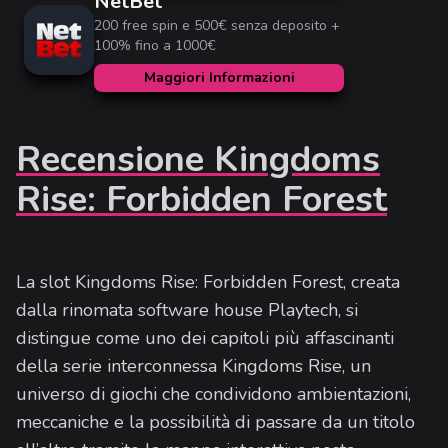
NetBet
200 free spin e 500€ senza deposito +
100% fino a 1000€
Maggiori Informazioni
Recensione Kingdoms
Rise: Forbidden Forest
La slot Kingdoms Rise: Forbidden Forest, creata
dalla rinomata software house Playtech, si
distingue come uno dei capitoli più affascinanti
della serie interconnessa Kingdoms Rise, un
universo di giochi che condividono ambientazioni,
meccaniche e la possibilità di passare da un titolo