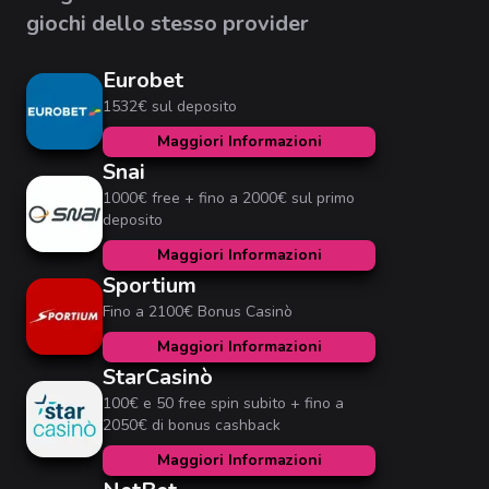
giochi dello stesso provider
Eurobet
1532€ sul deposito
Maggiori Informazioni
Snai
1000€ free + fino a 2000€ sul primo
deposito
Maggiori Informazioni
Sportium
Fino a 2100€ Bonus Casinò
Maggiori Informazioni
StarCasinò
100€ e 50 free spin subito + fino a
2050€ di bonus cashback
Maggiori Informazioni