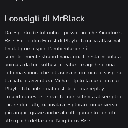
I consigli di MrBlack
Da esperto di slot online, posso dire che Kingdoms
Rise: Forbidden Forest di Playtech mi ha affascinato
fin dal primo spin. L’ambientazione è
semplicemente straordinaria: una foresta incantata
animata da luci soffuse, creature magiche e una
colonna sonora che ti trascina in un mondo sospeso
tra fiaba e avventura. Mi ha colpito la cura con cui
Playtech ha intrecciato estetica e gameplay,
creando un’esperienza che non si limita al semplice
girare dei rulli, ma invita a esplorare un universo
più ampio, grazie anche al collegamento con gli
altri giochi della serie Kingdoms Rise.