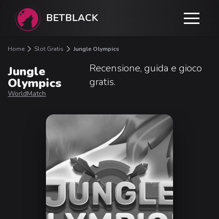
BETBLACK
Home
Slot Gratis
Jungle Olympics
Recensione, guida e gioco
Jungle
Olympics
gratis.
WorldMatch