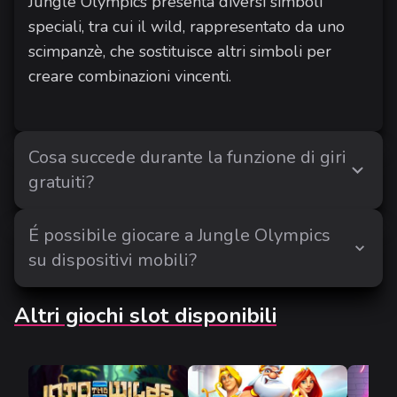
Jungle Olympics presenta diversi simboli
speciali, tra cui il wild, rappresentato da uno
scimpanzè, che sostituisce altri simboli per
creare combinazioni vincenti.
Cosa succede durante la funzione di giri
gratuiti?
Durante la funzione di giri gratuiti, i giocatori
É possibile giocare a Jungle Olympics
possono ottenere ulteriori opportunità di
su dispositivi mobili?
vincita senza scommettere denaro aggiuntivo.
Sì, Jungle Olympics è disponibile su dispositivi
Altri giochi slot disponibili
mobili, garantendo un'esperienza di gioco
fluida e valida anche su smartphone e tablet.