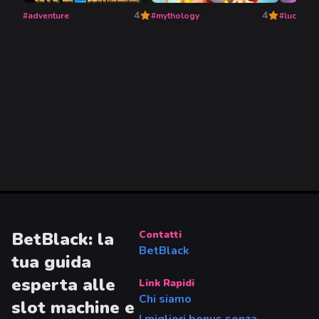
4
4
#
adventure
#
mythology
#
luck
INTO THE WILDS
DIWINITY
#INFLUE
BetBlack: la
Contatti
BetBlack
tua guida
esperta alle
Link Rapidi
Chi siamo
slot machine e