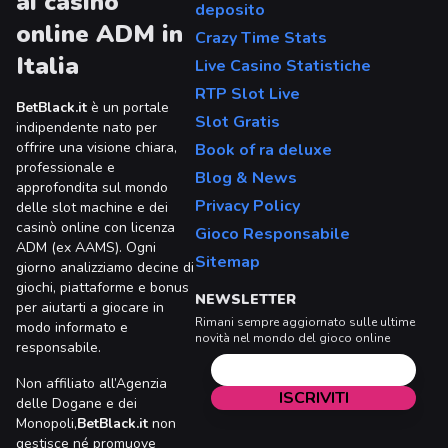
ai casinò
deposito
online ADM in
Crazy Time Stats
Italia
Live Casino Statistiche
RTP Slot Live
BetBlack.it
è un portale
Slot Gratis
indipendente nato per
offrire una visione chiara,
Book of ra deluxe
professionale e
Blog & News
approfondita sul mondo
Privacy Policy
delle slot machine e dei
casinò online con licenza
Gioco Responsabile
ADM (ex AAMS). Ogni
Sitemap
giorno analizziamo decine di
giochi, piattaforme e bonus
NEWSLETTER
per aiutarti a giocare in
Rimani sempre aggiornato sulle ultime
modo informato e
novità nel mondo del gioco online
responsabile.
Non affiliato all’Agenzia
delle Dogane e dei
Monopoli,
BetBlack.it
non
gestisce né promuove