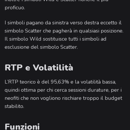
proficuo.
I simboli pagano da sinistra verso destra eccetto il
simbolo Scatter che pagherà in qualsiasi posizione.
Il simbolo Wild sostituisce tutti i simboli ad
esclusione del simbolo Scatter.
RTP e Volatilità
L’RTP teorico è del 95,63% e la volatilità bassa,
quindi ottima per chi cerca sessioni durature, per i
neofiti che non vogliono rischiare troppo il budget
stabilito.
Funzioni