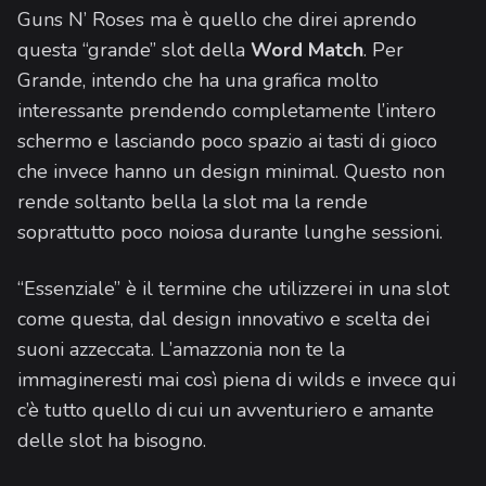
Guns N’ Roses ma è quello che direi aprendo
questa “grande” slot della
Word Match
. Per
Grande, intendo che ha una grafica molto
interessante prendendo completamente l’intero
schermo e lasciando poco spazio ai tasti di gioco
che invece hanno un design minimal. Questo non
rende soltanto bella la slot ma la rende
soprattutto poco noiosa durante lunghe sessioni.
“Essenziale” è il termine che utilizzerei in una slot
come questa, dal design innovativo e scelta dei
suoni azzeccata. L’amazzonia non te la
immagineresti mai così piena di wilds e invece qui
c’è tutto quello di cui un avventuriero e amante
delle slot ha bisogno.