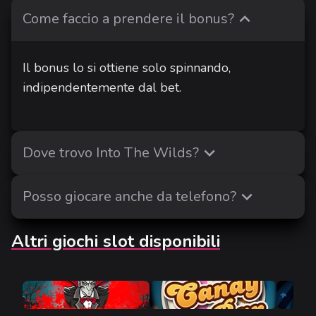
Come faccio a prendere il bonus?
Il bonus lo si ottiene solo spinnando,
indipendentemente dal bet.
Dove trovo Into The Wilds?
Questa slot la puoi trovare gratuita sul nostro
Posso giocare anche da telefono?
sito oppure nei casinò online.
La maggior parte delle slot online possono
Altri giochi slot disponibili
essere giocate tranquillamente su smartphone,
ecco questa è una di quelle.