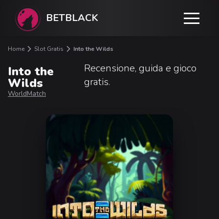
BETBLACK
Home
Slot Gratis
Into the Wilds
Recensione, guida e gioco
Into the
Wilds
gratis.
WorldMatch