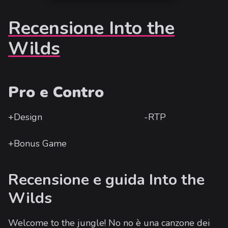
Recensione Into the
Wilds
Pro e Contro
+Design -RTP
+Bonus Game
Recensione e guida Into the
Wilds
Welcome to the jungle!
No no è una canzone dei