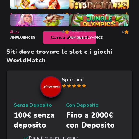
TRUE AMERICAN
INTO THE WILDS
4
4
#
mythology
#
mythology
DIWINITY
HERCULES THE INVINCIBLE
4
4
#
luck
#
animals
Carica altri post
#INFLUENCER
JUNGLE OLYMPICS
Siti dove trovare le slot e i giochi
WorldMatch
Sportium
Senza Deposito
Con Deposito
100€ senza
Fino a 2000€
deposito
con Deposito
Piattaforma accattivante