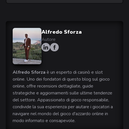
Alfredo Sforza
Autore
Alfredo Sforza
è un esperto di casinò e slot
online. Uno dei fondatori di questo blog sul gioco
online, offre recensioni dettagliate, guide
strategiche e aggiornamenti sulle ultime tendenze
del settore. Appassionato di gioco responsabile,
condivide la sua esperienza per aiutare i giocatori a
navigare nel mondo del gioco d'azzardo online in
modo informato e consapevole.