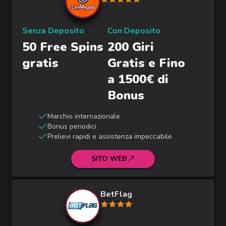
Senza Deposito
Con Deposito
50 Free Spins
200 Giri
gratis
Gratis e Fino
a 1500€ di
Bonus
Marchio internazionale
Bonus periodici
Prelievi rapidi e assistenza impeccabile
SITO WEB
BetFlag