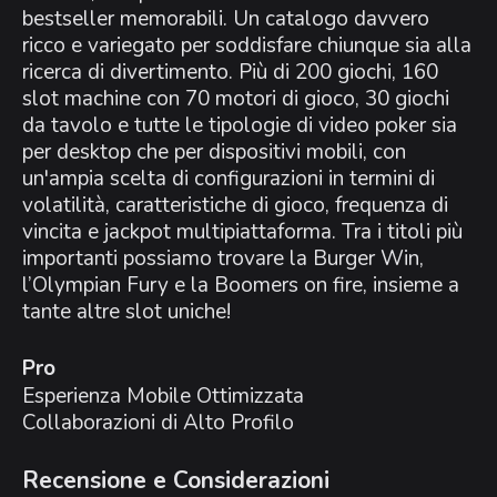
bestseller memorabili. Un catalogo davvero
ricco e variegato per soddisfare chiunque sia alla
ricerca di divertimento. Più di 200 giochi, 160
slot machine con 70 motori di gioco, 30 giochi
da tavolo e tutte le tipologie di video poker sia
per desktop che per dispositivi mobili, con
un'ampia scelta di configurazioni in termini di
volatilità, caratteristiche di gioco, frequenza di
vincita e jackpot multipiattaforma. Tra i titoli più
importanti possiamo trovare la Burger Win,
l’Olympian Fury e la Boomers on fire, insieme a
tante altre slot uniche!
Pro
Esperienza Mobile Ottimizzata
Collaborazioni di Alto Profilo
Recensione e Considerazioni