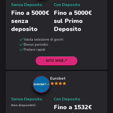
Senza Deposito
Con Deposito
Fino a 5000€
Fino a 5000€
senza
sul Primo
deposito
Deposito
Vasta selezione di giochi
Bonus periodici
Prelievi rapidi
SITO WEB
Eurobet
Senza Deposito
Con Deposito
Non disponibili
Fino a 1532€