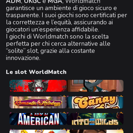
ADM
,
UKGC
e
MGA
, Worldmatch
garantisce un ambiente di gioco sicuro e
trasparente. I suoi giochi sono certificati per
la correttezza e l’equità, assicurando ai
giocatori un’esperienza affidabile.
I giochi di Worldmatch sono la scelta
perfetta per chi cerca alternative alle
“solite” slot, grazie alla costante
innovazione.
Le slot
WorldMatch
2
3
#
horror
#
western
NIGHT VAMPIRE
COWBOYS GO WEST
4
4
#
noir
#
candy
ROMANTIC HOLIDAYS
CANDY BAR
4
4
#
classic
#
adventure