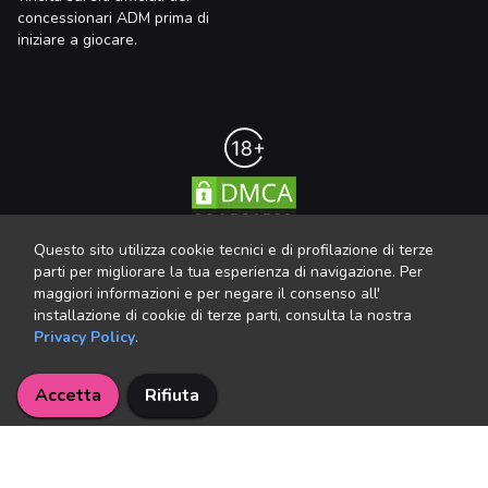
concessionari ADM prima di
iniziare a giocare.
Questo sito utilizza cookie tecnici e di profilazione di terze
parti per migliorare la tua esperienza di navigazione. Per
maggiori informazioni e per negare il consenso all'
Slot gratis | BetBlack © 2025 | all rights reserved | casinò online sicuri
installazione di cookie di terze parti, consulta la nostra
| GPWA Verification
Privacy Policy
.
Accetta
Rifiuta