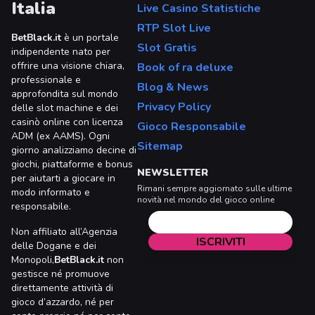
Italia
Live Casino Statistiche
RTP Slot Live
BetBlack.it
è un portale
Slot Gratis
indipendente nato per
offrire una visione chiara,
Book of ra deluxe
professionale e
Blog & News
approfondita sul mondo
Privacy Policy
delle slot machine e dei
casinò online con licenza
Gioco Responsabile
ADM (ex AAMS). Ogni
Sitemap
giorno analizziamo decine di
giochi, piattaforme e bonus
NEWSLETTER
per aiutarti a giocare in
Rimani sempre aggiornato sulle ultime
modo informato e
novità nel mondo del gioco online
responsabile.
Non affiliato all’Agenzia
delle Dogane e dei
Monopoli,
BetBlack.it
non
gestisce né promuove
direttamente attività di
gioco d’azzardo, né per