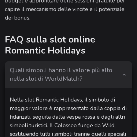
budget e approfittare delle sessioni gratuite per
capire il meccanismo delle vincite e il potenziale
dei bonus.
FAQ sulla slot online
Romantic Holidays
Quali simboli hanno il valore più alto
nella slot di WorldMatch?
Nella slot Romantic Holidays, il simbolo di
maggior valore è rappresentato dalla coppia di
fidanzati, seguita dalla vespa rossa e dagli altri
simboli turistici. Il Colosseo funge da Wild,
sostituendo tutti i simboli tranne quelli speciali