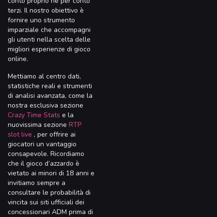
conto proprio né per conto
terzi. Il nostro obiettivo è
fornire uno strumento
imparziale che accompagni
gli utenti nella scelta delle
migliori esperienze di gioco
online.
Mettiamo al centro dati,
statistiche reali e strumenti
di analisi avanzata, come la
nostra esclusiva sezione
Crazy Time Stats
e la
nuovissima sezione
RTP
slot live
, per offrire ai
giocatori un vantaggio
consapevole. Ricordiamo
che il gioco d’azzardo è
vietato ai minori di 18 anni e
invitiamo sempre a
consultare le probabilità di
vincita sui siti ufficiali dei
concessionari ADM prima di