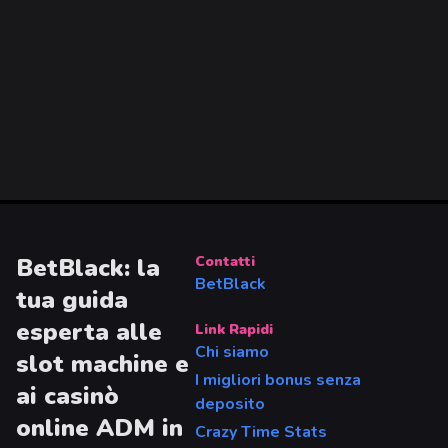
BetBlack: la
Contatti
BetBlack
tua guida
esperta alle
Link Rapidi
Chi siamo
slot machine e
I migliori bonus senza
ai casinò
deposito
online ADM in
Crazy Time Stats