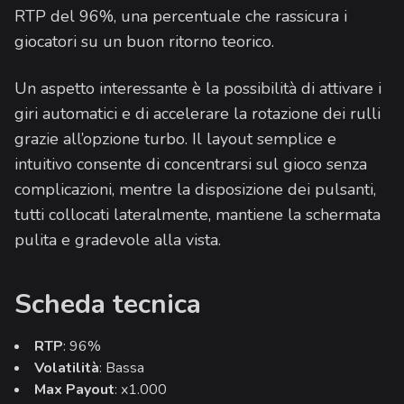
RTP del 96%, una percentuale che rassicura i
giocatori su un buon ritorno teorico.
Un aspetto interessante è la possibilità di attivare i
giri automatici e di accelerare la rotazione dei rulli
grazie all’opzione turbo. Il layout semplice e
intuitivo consente di concentrarsi sul gioco senza
complicazioni, mentre la disposizione dei pulsanti,
tutti collocati lateralmente, mantiene la schermata
pulita e gradevole alla vista.
Scheda tecnica
RTP
: 96%
Volatilità
: Bassa
Max Payout
: x1.000