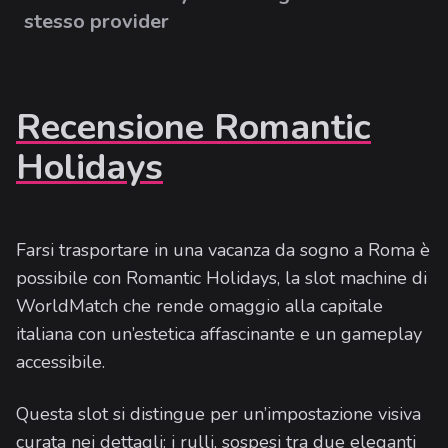
stesso provider
Recensione Romantic
Holidays
Farsi trasportare in una vacanza da sogno a Roma è
possibile con Romantic Holidays, la slot machine di
WorldMatch che rende omaggio alla capitale
italiana con un’estetica affascinante e un gameplay
accessibile.
Questa slot si distingue per un’impostazione visiva
curata nei dettagli: i rulli, sospesi tra due eleganti