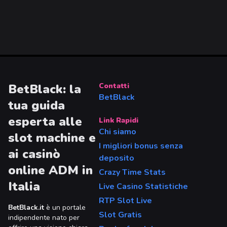
BetBlack: la
Contatti
BetBlack
tua guida
esperta alle
Link Rapidi
Chi siamo
slot machine e
I migliori bonus senza
ai casinò
deposito
online ADM in
Crazy Time Stats
Italia
Live Casino Statistiche
RTP Slot Live
BetBlack.it
è un portale
Slot Gratis
indipendente nato per