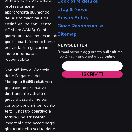
offrire una visione chiara,
Book of ra deluxe
professionale e
Blog & News
approfondita sul mondo
Privacy Policy
delle slot machine e dei
casinò online con licenza
Gioco Responsabile
ADM (ex AAMS). Ogni
Sitemap
giorno analizziamo decine di
giochi, piattaforme e bonus
NEWSLETTER
per aiutarti a giocare in
Rimani sempre aggiornato sulle ultime
modo informato e
novità nel mondo del gioco online
responsabile.
Non affiliato all’Agenzia
delle Dogane e dei
Monopoli,
BetBlack.it
non
gestisce né promuove
direttamente attività di
gioco d’azzardo, né per
conto proprio né per conto
terzi. Il nostro obiettivo è
fornire uno strumento
imparziale che accompagni
gli utenti nella scelta delle