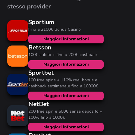
stesso provider
Sportium
Fino a 2100€ Bonus Casinò
Maggiori Informazioni
Betsson
100€ subito + fino a 200€ cashback
Maggiori Informazioni
Sportbet
100 free spins + 110% real bonus e
cashback settimanale fino a 10000€
Maggiori Informazioni
NetBet
200 free spin e 500€ senza deposito +
100% fino a 1000€
Maggiori Informazioni