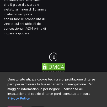
che il gioco d’azzardo è
vietato ai minori di 18 anni e
invitiamo sempre a
consultare le probabilità di
vincita sui siti ufficiali dei
concessionari ADM prima di
iniziare a giocare.
Questo sito utilizza cookie tecnici e di profilazione di terze
parti per migliorare la tua esperienza di navigazione. Per
maggiori informazioni e per negare il consenso all'
Slot gratis | BetBlack © 2025 | all rights reserved | casinò online sicuri
installazione di cookie di terze parti, consulta la nostra
| GPWA Verification
Privacy Policy
.