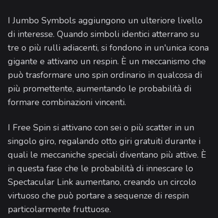
I Jumbo Symbols aggiungono un ulteriore livello
di interesse. Quando simboli identici atterrano su
tre o più rulli adiacenti, si fondono in un'unica icona
gigante e attivano un respin. È un meccanismo che
può trasformare uno spin ordinario in qualcosa di
più promettente, aumentando le probabilità di
formare combinazioni vincenti.
I Free Spin si attivano con sei o più scatter in un
singolo giro, regalando otto giri gratuiti durante i
quali le meccaniche speciali diventano più attive. È
in questa fase che le probabilità di innescare lo
Spectacular Link aumentano, creando un circolo
virtuoso che può portare a sequenze di respin
particolarmente fruttuose.