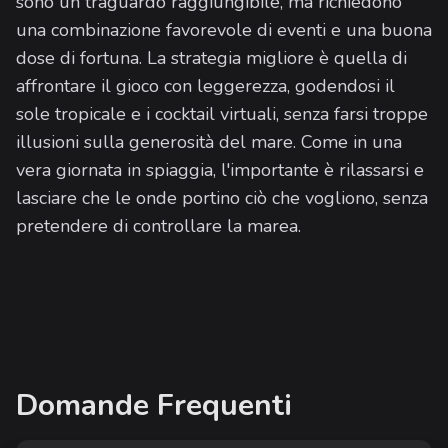
sono un traguardo raggiungibile, ma richiedono
una combinazione favorevole di eventi e una buona
dose di fortuna. La strategia migliore è quella di
affrontare il gioco con leggerezza, godendosi il
sole tropicale e i cocktail virtuali, senza farsi troppe
illusioni sulla generosità del mare. Come in una
vera giornata in spiaggia, l'importante è rilassarsi e
lasciare che le onde portino ciò che vogliono, senza
pretendere di controllare la marea.
Domande Frequenti