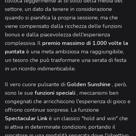
colloca leggermente al di sotto della media del
settore, un dato da tenere in considerazione
quando si pianifica la propria sessione, ma che
viene compensato dalla ricchezza delle funzioni
bonus e dalla piacevolezza dell'esperienza
complessiva. Il
premio massimo di 1.000 volte la
puntata
è una meta ambiziosa ma raggiungibile,
un tesoro che può trasformare una serata di festa
in un ricordo indimenticabile.
Il vero cuore pulsante di
Golden Sunshine
, però,
sono le sue
funzioni speciali
, meccanismi ben
congegnati che arricchiscono l'esperienza di gioco e
offrono continue sorprese. La funzione
Spectacular Link
è un classico "hold and win" che
si attiva in determinate condizioni, portando il
giocatore in una modalità separata dove l'obiettivo