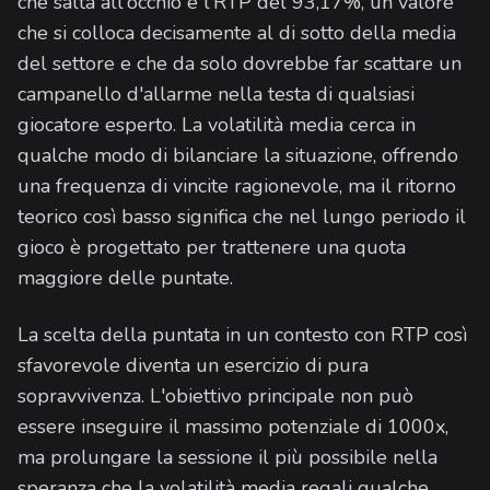
che salta all'occhio è l'RTP del 93,17%, un valore
che si colloca decisamente al di sotto della media
del settore e che da solo dovrebbe far scattare un
campanello d'allarme nella testa di qualsiasi
giocatore esperto. La volatilità media cerca in
qualche modo di bilanciare la situazione, offrendo
una frequenza di vincite ragionevole, ma il ritorno
teorico così basso significa che nel lungo periodo il
gioco è progettato per trattenere una quota
maggiore delle puntate.
La scelta della puntata in un contesto con RTP così
sfavorevole diventa un esercizio di pura
sopravvivenza. L'obiettivo principale non può
essere inseguire il massimo potenziale di 1000x,
ma prolungare la sessione il più possibile nella
speranza che la volatilità media regali qualche