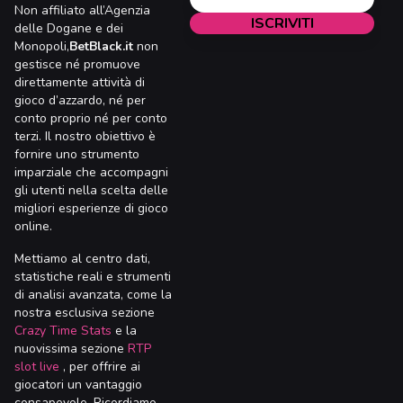
Non affiliato all’Agenzia
delle Dogane e dei
Monopoli,
BetBlack.it
non
gestisce né promuove
direttamente attività di
gioco d’azzardo, né per
conto proprio né per conto
terzi. Il nostro obiettivo è
fornire uno strumento
imparziale che accompagni
gli utenti nella scelta delle
migliori esperienze di gioco
online.
Mettiamo al centro dati,
statistiche reali e strumenti
di analisi avanzata, come la
nostra esclusiva sezione
Crazy Time Stats
e la
nuovissima sezione
RTP
slot live
, per offrire ai
giocatori un vantaggio
consapevole. Ricordiamo