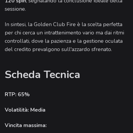
120 spin
, segnalando la conclusione ideale della
sessione.
In sintesi, la Golden Club Fire è la scelta perfetta
per chi cerca un intrattenimento vario ma dai ritmi
controllati, dove la pazienza e la gestione oculata
del credito prevalgono sull'azzardo sfrenato.
Scheda Tecnica
RTP: 65%
Volatilità: Media
Vincita massima: