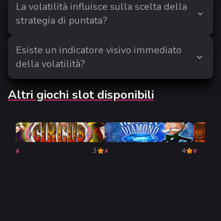
La volatilità influisce sulla scelta della
strategia di puntata?
Sì, su slot ad alta volatilità è consigliabile
Esiste un indicatore visivo immediato
puntare meno per sessioni più lunghe, mentre
della volatilità?
su quelle a bassa volatilità si può puntare di
più cercando vincite frequenti.
Sì, il paytable: molti simboli di basso valore
Altri giochi slot disponibili
indicano bassa volatilità, pochi simboli di alto
valore suggeriscono alta volatilità.
3
4
#
#
#
CIRCUS
MAGIC DIAMOND
SONNY 