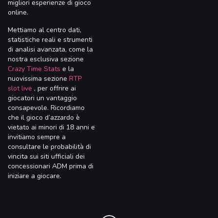
migliori esperienze di gioco
online.
Mettiamo al centro dati,
statistiche reali e strumenti
di analisi avanzata, come la
nostra esclusiva sezione
Crazy Time Stats
e la
nuovissima sezione
RTP
slot live
, per offrire ai
giocatori un vantaggio
consapevole. Ricordiamo
che il gioco d’azzardo è
vietato ai minori di 18 anni e
invitiamo sempre a
consultare le probabilità di
vincita sui siti ufficiali dei
concessionari ADM prima di
iniziare a giocare.