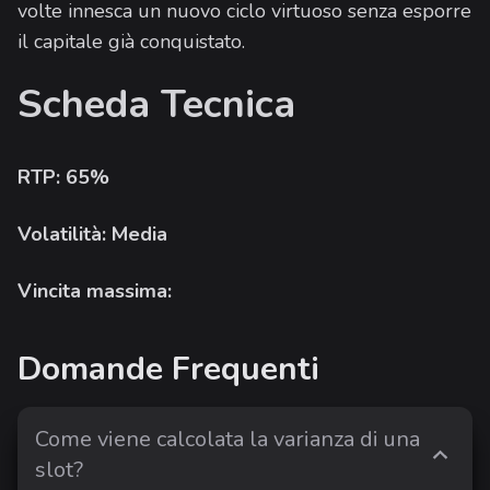
volte innesca un nuovo ciclo virtuoso senza esporre
il capitale già conquistato.
Scheda Tecnica
RTP: 65%
Volatilità: Media
Vincita massima:
Domande Frequenti
Come viene calcolata la varianza di una
slot?