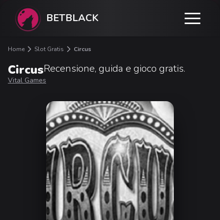
BETBLACK
Home
Slot Gratis
Circus
Circus
Recensione, guida e gioco gratis.
Vital Games