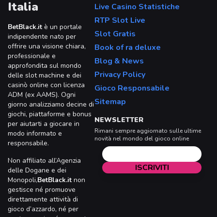
Italia
Live Casino Statistiche
RTP Slot Live
BetBlack.it
è un portale
Slot Gratis
indipendente nato per
offrire una visione chiara,
Book of ra deluxe
professionale e
Blog & News
approfondita sul mondo
Privacy Policy
delle slot machine e dei
casinò online con licenza
Gioco Responsabile
ADM (ex AAMS). Ogni
Sitemap
giorno analizziamo decine di
giochi, piattaforme e bonus
NEWSLETTER
per aiutarti a giocare in
Rimani sempre aggiornato sulle ultime
modo informato e
novità nel mondo del gioco online
responsabile.
Non affiliato all’Agenzia
delle Dogane e dei
Monopoli,
BetBlack.it
non
gestisce né promuove
direttamente attività di
gioco d’azzardo, né per