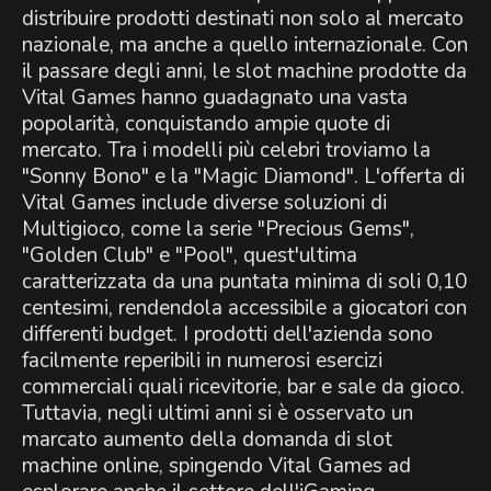
distribuire prodotti destinati non solo al mercato
nazionale, ma anche a quello internazionale. Con
il passare degli anni, le slot machine prodotte da
Vital Games hanno guadagnato una vasta
popolarità, conquistando ampie quote di
mercato. Tra i modelli più celebri troviamo la
"Sonny Bono" e la "Magic Diamond". L'offerta di
Vital Games include diverse soluzioni di
Multigioco, come la serie "Precious Gems",
"Golden Club" e "Pool", quest'ultima
caratterizzata da una puntata minima di soli 0,10
centesimi, rendendola accessibile a giocatori con
differenti budget. I prodotti dell'azienda sono
facilmente reperibili in numerosi esercizi
commerciali quali ricevitorie, bar e sale da gioco.
Tuttavia, negli ultimi anni si è osservato un
marcato aumento della domanda di slot
machine online, spingendo Vital Games ad