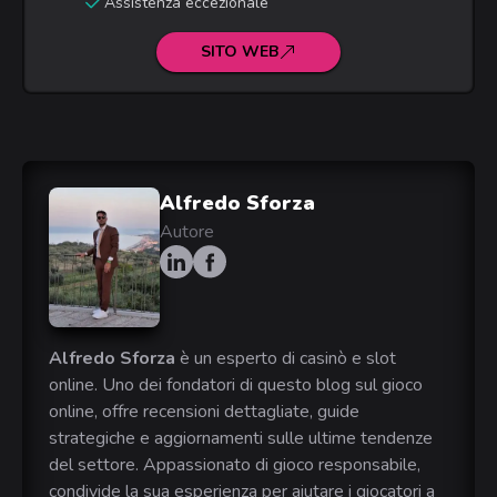
Assistenza eccezionale
SITO WEB
Alfredo Sforza
Autore
Alfredo Sforza
è un esperto di casinò e slot
online. Uno dei fondatori di questo blog sul gioco
online, offre recensioni dettagliate, guide
strategiche e aggiornamenti sulle ultime tendenze
del settore. Appassionato di gioco responsabile,
condivide la sua esperienza per aiutare i giocatori a