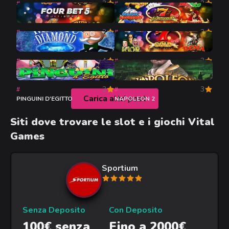
3
2
#
#
CIRCUS
7 BET
2
2
#
#
4 STARS
7 REVENGE
4
3
#
#
MAGIC DIAMOND
7 GOLD
3
3
#
#
Carica altri post
PINGUINI D'EGITTO
NAPOLEON 2
Siti dove trovare le slot e i giochi
Vital
Games
Sportium
Senza Deposito
Con Deposito
100€ senza
Fino a 2000€