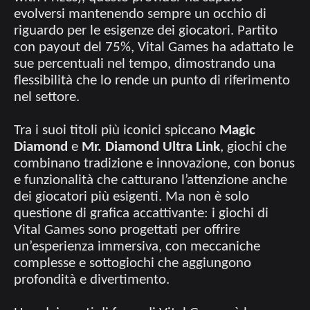
evolversi mantenendo sempre un occhio di
riguardo per le esigenze dei giocatori. Partito
con payout del 75%, Vital Games ha adattato le
sue percentuali nel tempo, dimostrando una
flessibilità che lo rende un punto di riferimento
nel settore.
Tra i suoi titoli più iconici spiccano
Magic
Diamond
e
Mr. Diamond Ultra Link
, giochi che
combinano tradizione e innovazione, con bonus
e funzionalità che catturano l’attenzione anche
dei giocatori più esigenti. Ma non è solo
questione di grafica accattivante: i giochi di
Vital Games sono progettati per offrire
un’esperienza immersiva, con meccaniche
complesse e sottogiochi che aggiungono
profondità e divertimento.