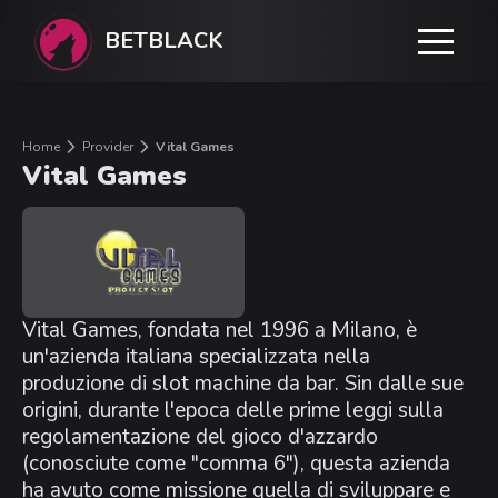
BETBLACK
Home
Provider
Vital Games
Vital Games
Vital Games, fondata nel 1996 a Milano, è
un'azienda italiana specializzata nella
produzione di slot machine da bar. Sin dalle sue
origini, durante l'epoca delle prime leggi sulla
regolamentazione del gioco d'azzardo
(conosciute come "comma 6"), questa azienda
ha avuto come missione quella di sviluppare e