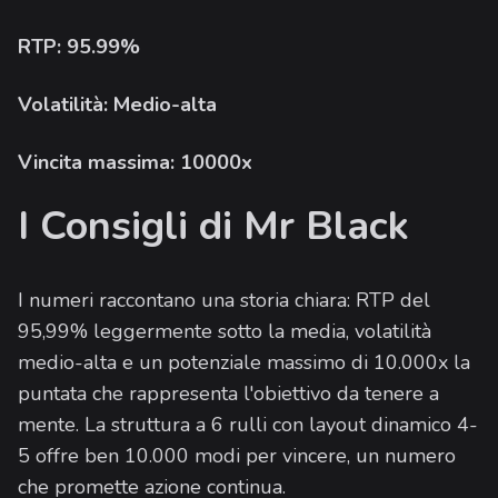
RTP: 95.99%
Volatilità: Medio-alta
Vincita massima: 10000x
I Consigli di Mr Black
I numeri raccontano una storia chiara: RTP del
95,99% leggermente sotto la media, volatilità
medio-alta e un potenziale massimo di 10.000x la
puntata che rappresenta l'obiettivo da tenere a
mente. La struttura a 6 rulli con layout dinamico 4-
5 offre ben 10.000 modi per vincere, un numero
che promette azione continua.