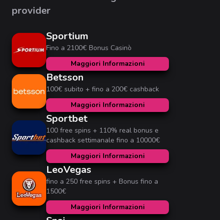
provider
Sportium
Fino a 2100€ Bonus Casinò
Maggiori Informazioni
Betsson
100€ subito + fino a 200€ cashback
Maggiori Informazioni
Sportbet
100 free spins + 110% real bonus e
cashback settimanale fino a 10000€
Maggiori Informazioni
LeoVegas
fino a 250 free spins + Bonus fino a
1500€
Maggiori Informazioni