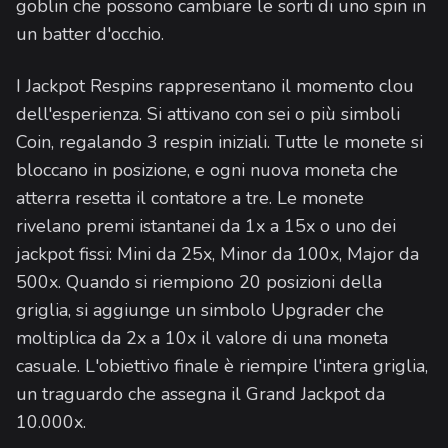
goblin che possono cambiare le sorti di uno spin in
un batter d'occhio.
I Jackpot Respins rappresentano il momento clou
dell'esperienza. Si attivano con sei o più simboli
Coin, regalando 3 respin iniziali. Tutte le monete si
bloccano in posizione, e ogni nuova moneta che
atterra resetta il contatore a tre. Le monete
rivelano premi istantanei da 1x a 15x o uno dei
jackpot fissi: Mini da 25x, Minor da 100x, Major da
500x. Quando si riempiono 20 posizioni della
griglia, si aggiunge un simbolo Upgrader che
moltiplica da 2x a 10x il valore di una moneta
casuale. L'obiettivo finale è riempire l'intera griglia,
un traguardo che assegna il Grand Jackpot da
10.000x.