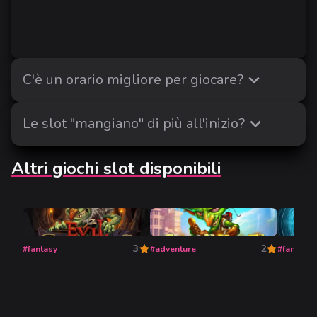
C'è un orario migliore per giocare?
No. L'RNG funziona allo stesso modo 24/7.
Le slot "mangiano" di più all'inizio?
Ogni spin è indipendente dall'ora, dal giorno o
dagli altri giocatori.
È un'illusione. La percezione di una "fase di
Altri giochi slot disponibili
assestamento" iniziale è dovuta alla varianza,
ma le probabilità sono costanti.
3
2
#
fantasy
#
adventure
#
fantasy
EVIL GOBLINS
GOBLIN HEIST POWERNUDGE
GOBLINI