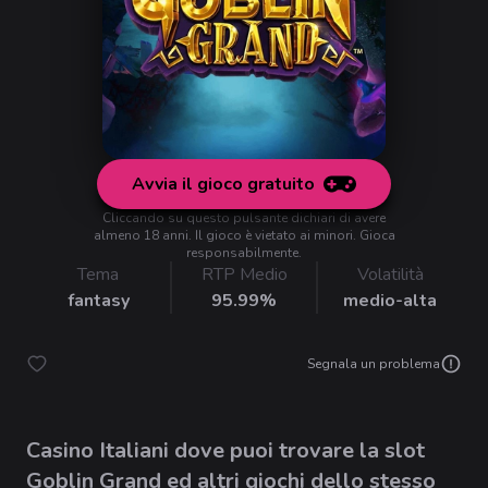
Avvia il gioco gratuito
Cliccando su questo pulsante dichiari di avere
almeno 18 anni. Il gioco è vietato ai minori. Gioca
responsabilmente.
Tema
RTP Medio
Volatilità
fantasy
95.99
%
medio-alta
Segnala un problema
Casino Italiani dove puoi trovare la slot
Goblin Grand ed altri giochi dello stesso