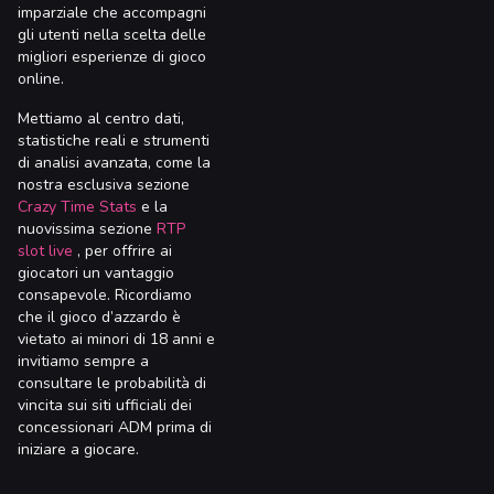
imparziale che accompagni
gli utenti nella scelta delle
migliori esperienze di gioco
online.
Mettiamo al centro dati,
statistiche reali e strumenti
di analisi avanzata, come la
nostra esclusiva sezione
Crazy Time Stats
e la
nuovissima sezione
RTP
slot live
, per offrire ai
giocatori un vantaggio
consapevole. Ricordiamo
che il gioco d’azzardo è
vietato ai minori di 18 anni e
invitiamo sempre a
consultare le probabilità di
vincita sui siti ufficiali dei
concessionari ADM prima di
iniziare a giocare.