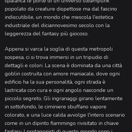
spalanca le porte di un universo steampunk
popolato da creature dispettose ma dal fascino
indiscutibile, un mondo che mescola l'estetica
industriale del diciannovesimo secolo con la
leggerezza del fantasy più giocoso.
Appena si varca la soglia di questa metropoli
sospesa, ci si trova immersi in un tripudio di
dettagli e colori. La scena è dominata da una città
goblin costruita con amore maniacale, dove ogni
edificio ha la sua personalità, ogni strada è
lastricata con cura e ogni angolo nasconde un
piccolo segreto. Gli ingranaggi girano lentamente
in sottofondo, le ciminiere sbuffano vapore
colorato, e una luce calda avvolge l'intero scenario
come in un dipinto fiammingo rivisitato in chiave
fantasy. I protagonisti di questo mondo sono i