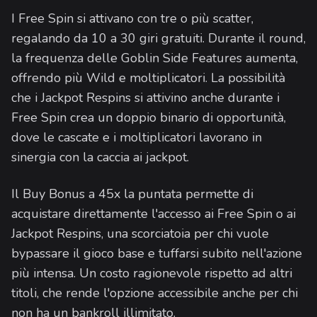
I Free Spin si attivano con tre o più scatter,
regalando da 10 a 30 giri gratuiti. Durante il round,
la frequenza delle Goblin Side Features aumenta,
offrendo più Wild e moltiplicatori. La possibilità
che i Jackpot Respins si attivino anche durante i
Free Spin crea un doppio binario di opportunità,
dove le cascate e i moltiplicatori lavorano in
sinergia con la caccia ai jackpot.
Il Buy Bonus a 45x la puntata permette di
acquistare direttamente l'accesso ai Free Spin o ai
Jackpot Respins, una scorciatoia per chi vuole
bypassare il gioco base e tuffarsi subito nell'azione
più intensa. Un costo ragionevole rispetto ad altri
titoli, che rende l'opzione accessibile anche per chi
non ha un bankroll illimitato.