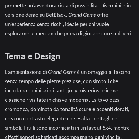
promette un’avventura ricca di possibilità. Disponibile in
versione demo su BetBlack,
Grand Gems
offre
un’esperienza senza rischi, ideale per chi vuole
esplorarne le meccaniche prima di giocare con soldi veri.
Tema e Design
L’ambientazione di
Grand Gems
è un omaggio al fascino
senza tempo delle pietre preziose, con simboli che
includono rubini scintillanti, jolly misteriosi e icone
classiche rivisitate in chiave moderna. La tavolozza
cromatica, dominata da tonalità scure e accenti dorati,
crea un contrasto elegante che esalta i dettagli dei
simboli. I rulli sono incorniciati in un layout 5x4, mentre
effetti sonori sofisticati accompagnano ogni vincita,