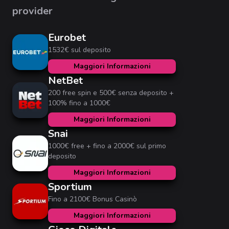
provider
Eurobet
1532€ sul deposito
Maggiori Informazioni
NetBet
200 free spin e 500€ senza deposito +
100% fino a 1000€
Maggiori Informazioni
Snai
1000€ free + fino a 2000€ sul primo
deposito
Maggiori Informazioni
Sportium
Fino a 2100€ Bonus Casinò
Maggiori Informazioni