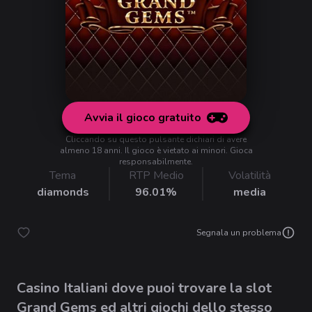
Avvia il gioco gratuito
Cliccando su questo pulsante dichiari di avere
almeno 18 anni. Il gioco è vietato ai minori. Gioca
responsabilmente.
Tema
RTP Medio
Volatilità
diamonds
96.01
%
media
Segnala un problema
Casino Italiani dove puoi trovare la slot
Grand Gems ed altri giochi dello stesso