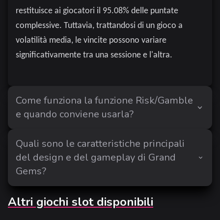
restituisce ai giocatori il 95.08% delle puntate
complessive. Tuttavia, trattandosi di un gioco a
volatilità media, le vincite possono variare
significativamente tra una sessione e l'altra.
Come funziona la funzione Risk/Gamble
e quando conviene usarla?
La funzione Risk/Gamble permette di raddoppiare le
Quali sono le caratteristiche principali
vincite indovinando il colore (rosso o nero) di una
del design e del gameplay di Grand
carta estratta. Se si indovina, la vincita viene
Gems?
moltiplicata; in caso contrario, si perde l'importo. È
Grand Gems offre un design elegante con simboli di
una feature ad alto rischio: consigliamo di utilizzarla
Altri giochi slot disponibili
gemme preziose su uno sfondo nero/marrone e
solo con vincite piccole e se si è disposti a correre il