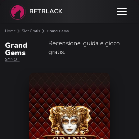
BETBLACK
Home
Slot Gratis
Grand Gems
Recensione, guida e gioco
Grand
Gems
gratis.
SYNOT