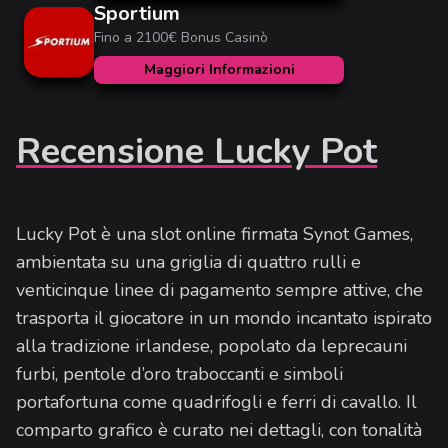
Sportium
Fino a 2100€ Bonus Casinò
Maggiori Informazioni
Recensione Lucky Pot
Lucky Pot è una slot online firmata Synot Games,
ambientata su una griglia di quattro rulli e
venticinque linee di pagamento sempre attive, che
trasporta il giocatore in un mondo incantato ispirato
alla tradizione irlandese, popolato da leprecauni
furbi, pentole d’oro traboccanti e simboli
portafortuna come quadrifogli e ferri di cavallo. Il
comparto grafico è curato nei dettagli, con tonalità