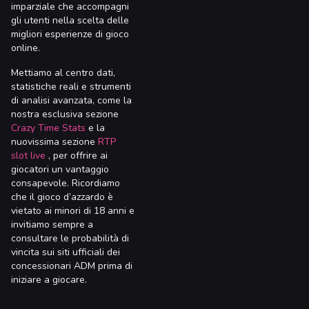
imparziale che accompagni
gli utenti nella scelta delle
migliori esperienze di gioco
online.
Mettiamo al centro dati,
statistiche reali e strumenti
di analisi avanzata, come la
nostra esclusiva sezione
Crazy Time Stats
e la
nuovissima sezione
RTP
slot live
, per offrire ai
giocatori un vantaggio
consapevole. Ricordiamo
che il gioco d’azzardo è
vietato ai minori di 18 anni e
invitiamo sempre a
consultare le probabilità di
vincita sui siti ufficiali dei
concessionari ADM prima di
iniziare a giocare.