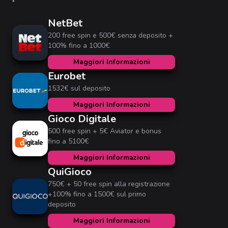
NetBet
200 free spin e 500€ senza deposito +
100% fino a 1000€
Maggiori Informazioni
Eurobet
1532€ sul deposito
Maggiori Informazioni
Gioco Digitale
500 free spin + 5€ Aviator e bonus
fino a 5100€
Maggiori Informazioni
QuiGioco
750€ + 50 free spin alla registrazione
+100% fino a 1500€ sul primo
deposito
Maggiori Informazioni