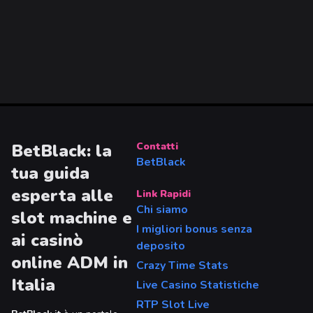
dietro l’aspetto giocoso, si nasconde una
meccanica più profonda di quanto sembri.
BetBlack: la
Contatti
BetBlack
tua guida
esperta alle
Link Rapidi
Chi siamo
slot machine e
I migliori bonus senza
ai casinò
deposito
online ADM in
Crazy Time Stats
Italia
Live Casino Statistiche
RTP Slot Live