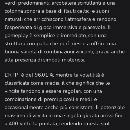
verdi predominanti, arcobaleni scintillanti e una
colonna sonora a base di flauti celtici e suoni
naturali che arricchiscono l’atmosfera e rendono
l’esperienza di gioco immersiva e piacevole. Il
gameplay è semplice e immediato, con una
struttura compatta che però riesce a offrire una
buona varietà di combinazioni vincenti, grazie anche
alla presenza di simboli misteriosi.
L’RTP è del 96,01%, mentre la volatilità è
classificata come media, il che significa che le
vincite tendono a essere regolari, con una
combinazione di premi piccoli e medi, e
occasionalmente anche più consistenti. Il potenziale
massimo di vincita in una singola giocata arriva fino
a 400 volte la puntata, rendendo questa slot