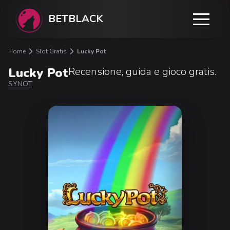
BETBLACK
Home
Slot Gratis
Lucky Pot
Lucky Pot
Recensione, guida e gioco gratis.
SYNOT