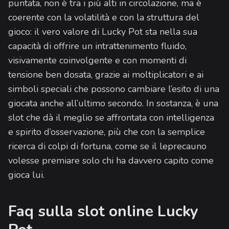
puntata, non è tra i più alti in circolazione, ma è
coerente con la volatilità e con la struttura del
gioco: il vero valore di Lucky Pot sta nella sua
capacità di offrire un intrattenimento fluido,
visivamente coinvolgente e con momenti di
tensione ben dosata, grazie ai moltiplicatori e ai
simboli speciali che possono cambiare l’esito di una
giocata anche all’ultimo secondo. In sostanza, è una
slot che dà il meglio se affrontata con intelligenza
e spirito d’osservazione, più che con la semplice
ricerca di colpi di fortuna, come se il leprecauno
volesse premiare solo chi ha davvero capito come
gioca lui.
Faq sulla slot online Lucky