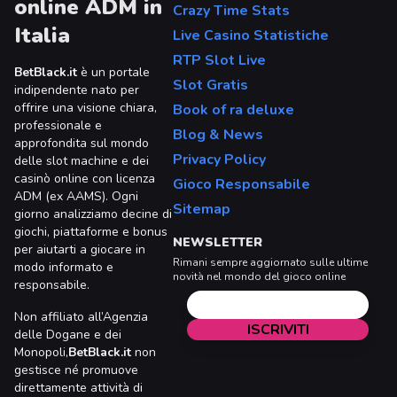
online ADM in
Crazy Time Stats
Italia
Live Casino Statistiche
RTP Slot Live
BetBlack.it
è un portale
Slot Gratis
indipendente nato per
offrire una visione chiara,
Book of ra deluxe
professionale e
Blog & News
approfondita sul mondo
Privacy Policy
delle slot machine e dei
casinò online con licenza
Gioco Responsabile
ADM (ex AAMS). Ogni
Sitemap
giorno analizziamo decine di
giochi, piattaforme e bonus
NEWSLETTER
per aiutarti a giocare in
Rimani sempre aggiornato sulle ultime
modo informato e
novità nel mondo del gioco online
responsabile.
Non affiliato all’Agenzia
delle Dogane e dei
Monopoli,
BetBlack.it
non
gestisce né promuove
direttamente attività di