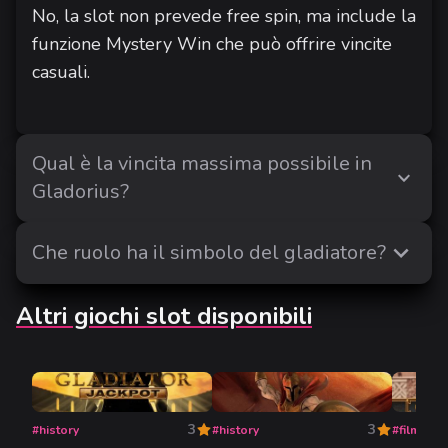
No, la slot non prevede free spin, ma include la
funzione Mystery Win che può offrire vincite
casuali.
Qual è la vincita massima possibile in
Gladorius?
Il payout massimo raggiunge 500 volte la
Che ruolo ha il simbolo del gladiatore?
puntata, un valore equilibrato per una slot a
volatilità media.
Il gladiatore agisce come Wild, sostituendo
Altri giochi slot disponibili
altri simboli e potendo espandersi per formare
nuove linee vincenti.
3
3
#
history
#
history
#
film
GLADIATOR JACKPOT
GLADIATOR LEGENDS
GLADIAT