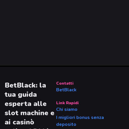
BetBlack: la
Contatti
BetBlack
tua guida
esperta alle
Link Rapidi
Chi siamo
slot machine e
I migliori bonus senza
ai casinò
deposito