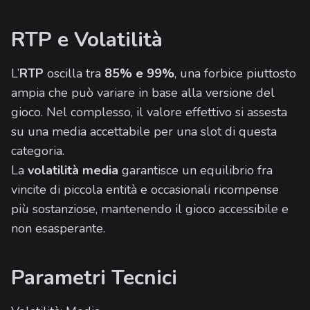
RTP e Volatilità
L’
RTP
oscilla tra
85% e 99%
, una forbice piuttosto
ampia che può variare in base alla versione del
gioco. Nel complesso, il valore effettivo si assesta
su una media accettabile per una slot di questa
categoria.
La
volatilità media
garantisce un equilibrio fra
vincite di piccola entità e occasionali ricompense
più sostanziose, mantenendo il gioco accessibile e
non esasperante.
Parametri Tecnici