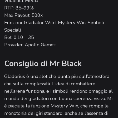
Volatilità: Media
RTP: 85–99%
Max Payout: 500x
Funzioni: Gladiator Wild, Mystery Win, Simboli
Speciali
Bet: 0,10 – 35
Provider: Apollo Games
Consiglio di Mr Black
Gladorius è una slot che punta più sull’atmosfera
che sulla complessità. L’idea di combattere
nell’arena funziona, e i simboli rendono omaggio al
mondo dei gladiatori con buona coerenza visiva. Mi
è piaciuta la funzione Mystery Win, che rompe la
monotonia dei giri standard, anche se l’assenza di