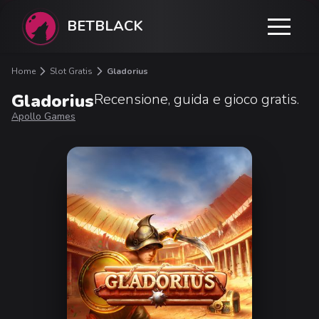
BETBLACK
Home
Slot Gratis
Gladorius
Gladorius
Recensione, guida e gioco gratis.
Apollo Games