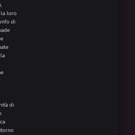
,
la loro
onfo di
spade
re
nate
 la
he
ità di
e
oca
itorno