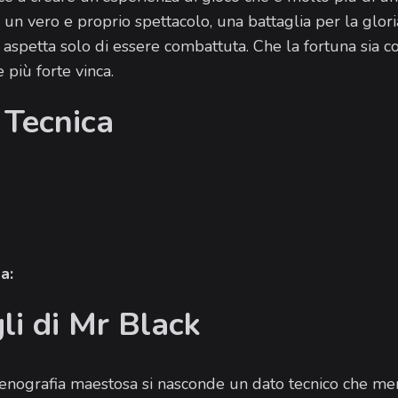
 un vero e proprio spettacolo, una battaglia per la glori
 aspetta solo di essere combattuta. Che la fortuna sia co
e più forte vinca.
 Tecnica
a:
gli di Mr Black
enografia maestosa si nasconde un dato tecnico che mer