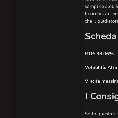
semplice slot, è
la ricchezza che
che il gladiator
Scheda
RTP: 98.06%
Volatilità: Alta
Vincita massim
I Consi
Sotto questa sc