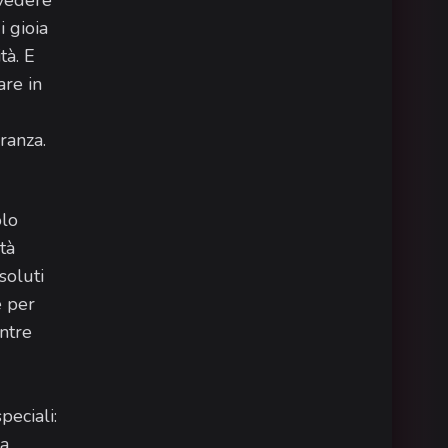
 vedere
i gioia
tà. E
are in
ranza.
olo
tà
soluti
e per
ntre
peciali:
na