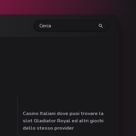
Cerca
Casino Italiani dove puoi trovare la
slot Gladiator Royal ed altri giochi
dello stesso provider