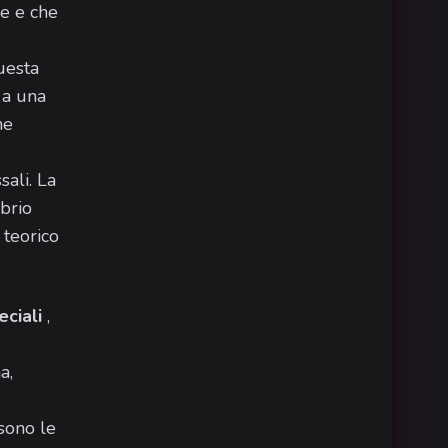
re e che
uesta
 a una
he
sali. La
ibrio
 teorico
eciali
,
a,
 sono le