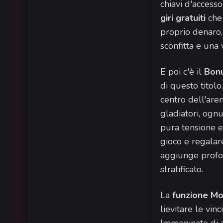
chiavi d'accesso
giri gratuiti
che 
proprio denaro,
sconfitta e una
E poi c'è il
Bon
di questo titolo
centro dell'aren
gladiatori, og
pura tensione e
gioco e regalar
aggiunge profon
stratificato.
La
funzione Mo
lievitare le vinc