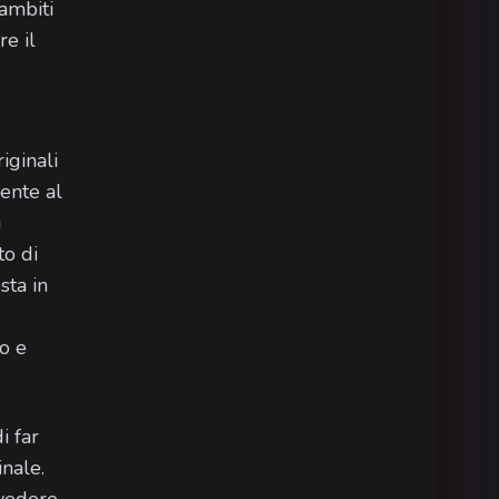
 ambiti
e il
iginali
mente al
i
to di
sta in
o e
i far
inale.