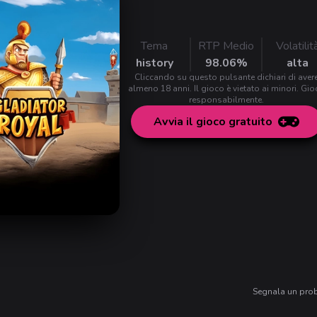
Tema
RTP Medio
Volatilit
history
98.06
%
alta
Cliccando su questo pulsante dichiari di aver
almeno 18 anni. Il gioco è vietato ai minori. Gio
responsabilmente.
Avvia il gioco gratuito
Segnala un pro