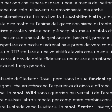
go periodo che supera di gran lunga la media del setto
sione non solo un'avventura emozionante, ma anche
matematica di altissimo livello. La
volatilità è alta
, e q
ale dice molto sull'anima del gioco: non siamo di fronte
uisce piccole vincite a ogni piè sospinto, ma a un titolo c
, pazienza e una solida gestione del bankroll, pronto a
aspettare con picchi di adrenalina e premi davvero colos
a un RTP stellare e una volatilità elevata crea un equil
 cerca il brivido della sfida senza rinunciare a un ritorno
renza nel lungo periodo.
ulsante di Gladiator Royal, però, sono le sue
funzioni sp
gnosi che arricchiscono l'esperienza di gioco e offrono
se. I
simboli Wild
sono i guerrieri più versatili dell'aren
uire qualsiasi altro simbolo per completare combinazioni
are la strada verso la vittoria. I
simboli Scatter
, invece,