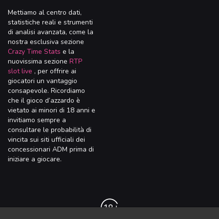
Mettiamo al centro dati,
statistiche reali e strumenti
di analisi avanzata, come la
nostra esclusiva sezione
Crazy Time Stats
e la
nuovissima sezione
RTP
slot live
, per offrire ai
giocatori un vantaggio
consapevole. Ricordiamo
che il gioco d’azzardo è
vietato ai minori di 18 anni e
invitiamo sempre a
consultare le probabilità di
vincita sui siti ufficiali dei
concessionari ADM prima di
iniziare a giocare.