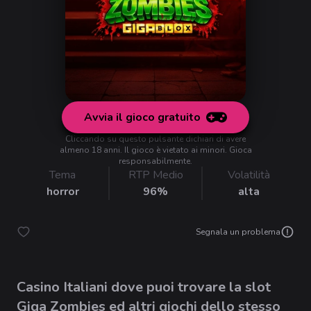
Avvia il gioco gratuito
Cliccando su questo pulsante dichiari di avere
almeno 18 anni. Il gioco è vietato ai minori. Gioca
responsabilmente.
Tema
RTP Medio
Volatilità
horror
96
%
alta
Segnala un problema
Casino Italiani dove puoi trovare la slot
Giga Zombies ed altri giochi dello stesso