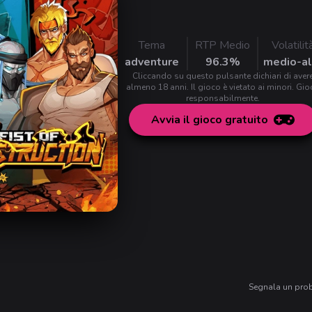
Tema
RTP Medio
Volatilit
adventure
96.3
%
medio-al
Cliccando su questo pulsante dichiari di aver
almeno 18 anni. Il gioco è vietato ai minori. Gio
responsabilmente.
Avvia il gioco gratuito
Segnala un pro