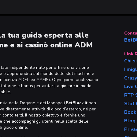
la tua guida esperta alle
Conta
BetB
ne e ai casinò online ADM
Link 
Chi s
tale indipendente nato per offrire una visione
I mig
le e approfondita sul mondo delle slot machine e
Crazy
on licenza ADM (ex AAMS). Ogni giorno analizziamo
attaforme e bonus per aiutarti a giocare in modo
Live 
abile.
RTP S
genzia delle Dogane e dei Monopoli,
BetBlack.it
non
Slot 
e direttamente attività di gioco d’azzardo, né per
Book 
 conto terzi. Il nostro obiettivo è fornire uno
Blog
e che accompagni gli utenti nella scelta delle
di gioco online.
Priva