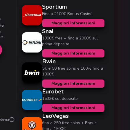
Sportium
Fino a 2100€ Bonus Casinò
à
Maggiori Informazioni
ta
Snai
e
ca
1000€ free + fino a 2000€ sul
primo deposito
Maggiori Informazioni
Bwin
5€ + 50 free spins e 100% fino a
1000€
Maggiori Informazioni
Eurobet
1532€ sul deposito
Maggiori Informazioni
LeoVegas
blema
fino a 250 free spins + Bonus
fino a 1500€