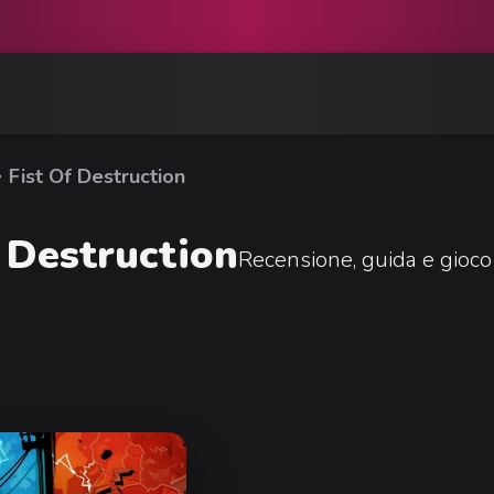
Fist Of Destruction
 Destruction
Recensione, guida e gioco 