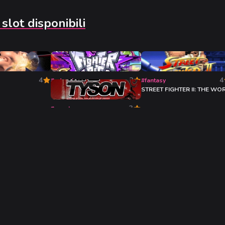
 slot disponibili
4
2
4
#
adventure
#
fantasy
FIGHTER PIT
3
#
sport
MIKE TYSON KNOCKOUT