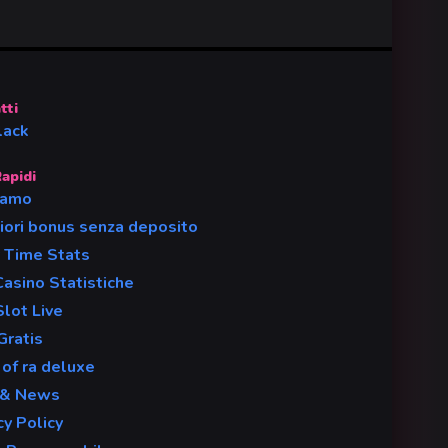
tti
lack
Rapidi
iamo
liori bonus senza deposito
 Time Stats
Casino Statistiche
lot Live
Gratis
of ra deluxe
 & News
cy Policy