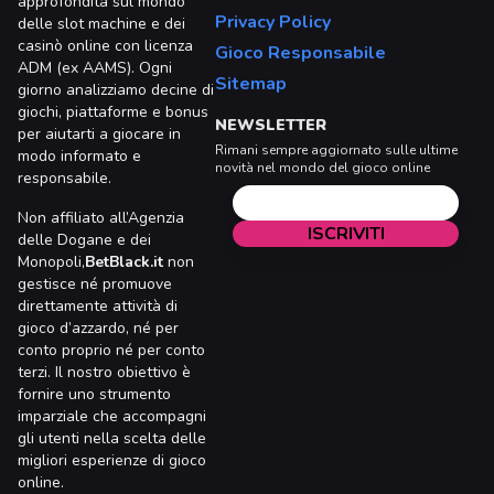
approfondita sul mondo
Privacy Policy
delle slot machine e dei
casinò online con licenza
Gioco Responsabile
ADM (ex AAMS). Ogni
Sitemap
giorno analizziamo decine di
giochi, piattaforme e bonus
NEWSLETTER
per aiutarti a giocare in
Rimani sempre aggiornato sulle ultime
modo informato e
novità nel mondo del gioco online
responsabile.
Non affiliato all’Agenzia
delle Dogane e dei
Monopoli,
BetBlack.it
non
gestisce né promuove
direttamente attività di
gioco d’azzardo, né per
conto proprio né per conto
terzi. Il nostro obiettivo è
fornire uno strumento
imparziale che accompagni
gli utenti nella scelta delle
migliori esperienze di gioco
online.