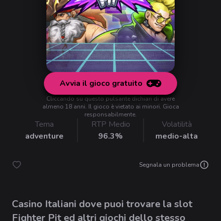
Avvia il gioco gratuito
Cliccando su questo pulsante dichiari di avere
almeno 18 anni. Il gioco è vietato ai minori. Gioca
responsabilmente.
Tema
RTP Medio
Volatilità
adventure
96.3
%
medio-alta
Segnala un problema
Casino Italiani dove puoi trovare la slot
Fighter Pit ed altri giochi dello stesso