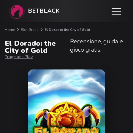
BETBLACK
Home
Slot Gratis
El Dorado: the City of Gold
Recensione, guida e
El Dorado: the
City of Gold
gioco gratis.
Pragmatic Play