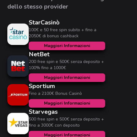
dello stesso provider
StarCasinò
100€ e 50 free spin subito + fino a
2050€ di bonus cashback
Maggiori Informazioni
NetBet
200 free spin e 500€ senza deposito +
100% fino a 1000€
Maggiori Informazioni
Sportium
Fino a 2100€ Bonus Casinò
Maggiori Informazioni
Starvegas
500 free spin e 500€ senza deposito +
fino a 3000€ con deposito
Maggiori Informazioni