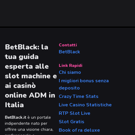
BetBlack: la
Contatti
BetBlack
tua guida
esperta alle
Link Rapidi
Chi siamo
slot machine e
I migliori bonus senza
ai casinò
deposito
online ADM in
Crazy Time Stats
Italia
Live Casino Statistiche
RTP Slot Live
BetBlack.it
è un portale
Slot Gratis
indipendente nato per
offrire una visione chiara,
Book of ra deluxe