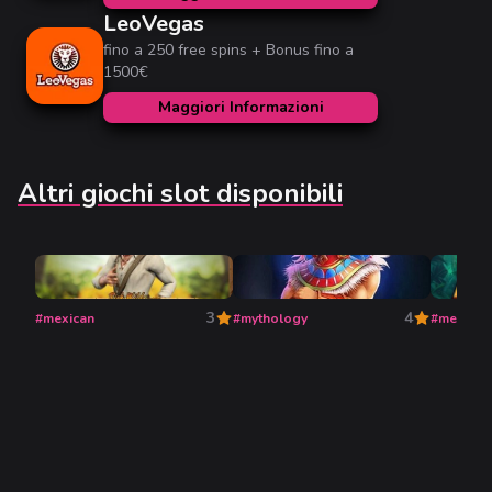
LeoVegas
fino a 250 free spins + Bonus fino a
1500€
Maggiori Informazioni
Altri giochi slot disponibili
3
4
#
mexican
#
mythology
#
mexican
AZTEC IDOLS
EL DORADO: INFINITY REELS
AZTEC E