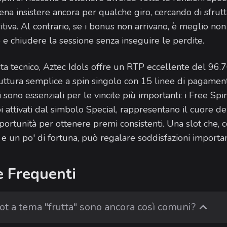
ena insistere ancora per qualche giro, cercando di sfrut
tiva. Al contrario, se i bonus non arrivano, è meglio non
 e chiudere la sessione senza inseguire le perdite.
sta tecnico, Aztec Idols offre un RTP eccellente del 96.
uttura semplice a spin singolo con 15 linee di pagamen
i sono essenziali per le vincite più importanti: i Free Spin
 attivati dal simbolo Special, rappresentano il cuore de
portunità per ottenere premi consistenti. Una slot che, c
 e un po' di fortuna, può regalare soddisfazioni importan
 Frequenti
ot a tema "frutta" sono ancora così comuni?