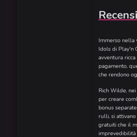
Recensi
Immerso nella 
Idols
di Play'n 
avventura ricca 
pagamento, ques
che rendono ogn
Rich Wilde, ne
per creare comb
bonus separate
rulli, si attiva
gratuiti che il
imprevedibilità