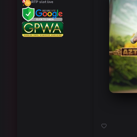
RTP slot live