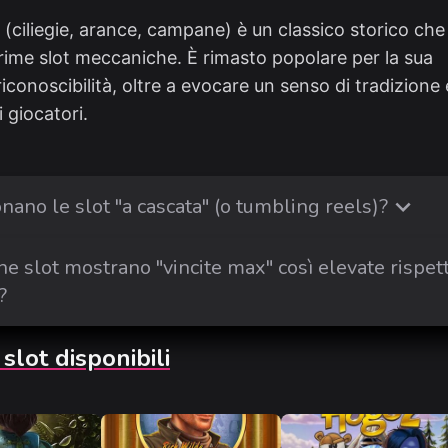
a (ciliegie, arance, campane) è un classico storico che
prime slot meccaniche. È rimasto popolare per la sua
riconoscibilità, oltre a evocare un senso di tradizione 
i giocatori.
ano le slot "a cascata" (o tumbling reels)?
ma una vincita, i simboli vincenti scompaiono e quell
e slot mostrano "vincite max" così elevate rispet
dono" per riempire gli spazi vuoti, creando possibilità 
?
ecutive in un solo spin. Ogni cascata aumenta spesso
e, incrementando i potenziali guadagni.
iente psicologico alimenta il sogno di un cambiamen
 slot disponibili
. Anche se le probabilità di vincere il massimo sono
a sola possibilità mantiene alta la motivazione a gioca
a sproporzione tra puntata e premio.