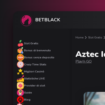
BETBLACK
Home
Slot Gratis
Slot Gratis
Bonus di benvenuto
Aztec I
Bonus senza deposito
Play'n GO
Crazy Time Stats
Migliori Casinò
Statistiche LIVE
Provider di slot
Guide
Blog