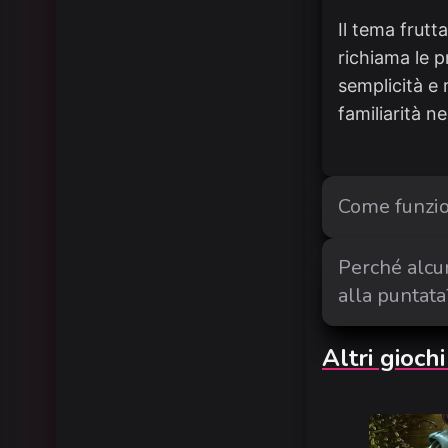
Il tema frutt
richiama le 
semplicità e 
familiarità ne
Come funzion
Quando si for
Perché alcun
superiori "ca
alla puntata
vincite cons
moltiplicator
Questo esped
Altri giochi
vita radicale
bassissime, l
nonostante l