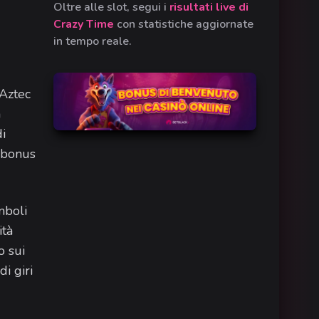
Oltre alle slot, segui i
risultati live di
Crazy Time
con statistiche aggiornate
in tempo reale.
Aztec
a
di
i bonus
imboli
ità
 sui
di giri