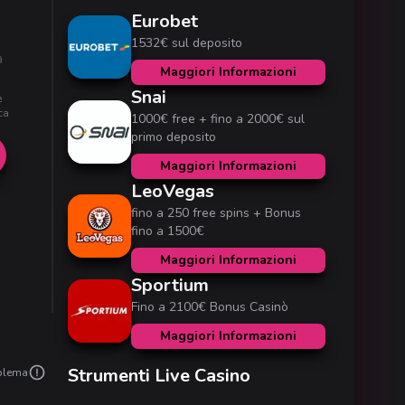
Eurobet
1532€ sul deposito
à
Maggiori Informazioni
Snai
e
ca
1000€ free + fino a 2000€ sul
primo deposito
Maggiori Informazioni
LeoVegas
fino a 250 free spins + Bonus
fino a 1500€
Maggiori Informazioni
Sportium
Fino a 2100€ Bonus Casinò
Maggiori Informazioni
Strumenti Live Casino
blema