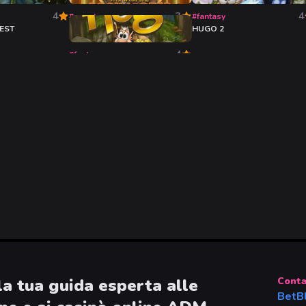
4
3
4
#
egypt
#
fantasy
EST
BOOK OF DEAD
HUGO 2
4
#
fantasy
HUGO
la tua guida esperta alle
Conta
BetB