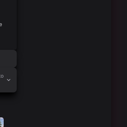
e
i
to
di
 un
to di
re,