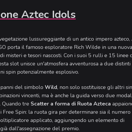
one Aztec Idols
vegetazione lussureggiante di un antico impero azteco,
GO porta il famoso esploratore Rich Wilde in una nuov
di misteri e tesori nascosti. Con i suoi 5 rulli e 15 linee 
ta slot unisce un'atmosfera avventurosa a due distint
i spin potenzialmente esplosivo.
i panni del simbolo
Wild
, non solo sostituisce gli altri s
inazioni vincenti, ma è anche la guida verso due modal
. Quando tre
Scatter a forma di Ruota Azteca
appaiono
no i Free Spin: la ruota gira per determinare sia il numero 
 moltiplicatore applicato, aggiungendo un elemento di
 già dall'assegnazione del premio.