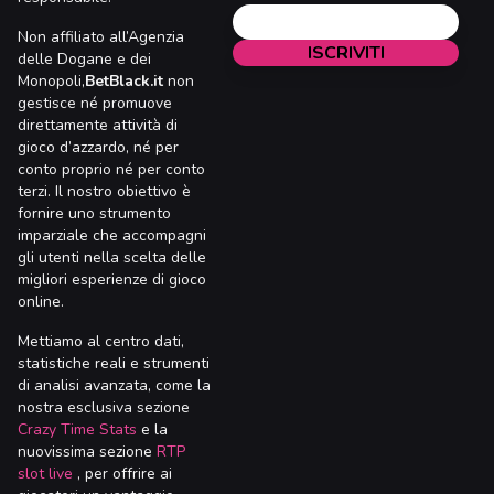
Non affiliato all’Agenzia
delle Dogane e dei
Monopoli,
BetBlack.it
non
gestisce né promuove
direttamente attività di
gioco d’azzardo, né per
conto proprio né per conto
terzi. Il nostro obiettivo è
fornire uno strumento
imparziale che accompagni
gli utenti nella scelta delle
migliori esperienze di gioco
online.
Mettiamo al centro dati,
statistiche reali e strumenti
di analisi avanzata, come la
nostra esclusiva sezione
Crazy Time Stats
e la
nuovissima sezione
RTP
slot live
, per offrire ai