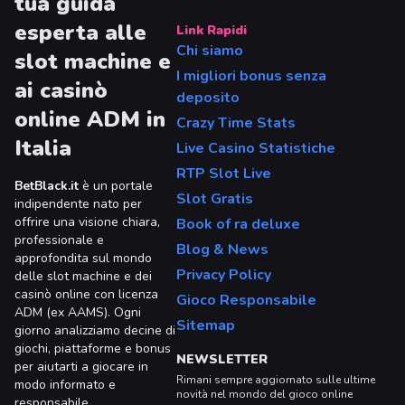
tua guida
esperta alle
Link Rapidi
Chi siamo
slot machine e
I migliori bonus senza
ai casinò
deposito
online ADM in
Crazy Time Stats
Italia
Live Casino Statistiche
RTP Slot Live
BetBlack.it
è un portale
Slot Gratis
indipendente nato per
offrire una visione chiara,
Book of ra deluxe
professionale e
Blog & News
approfondita sul mondo
Privacy Policy
delle slot machine e dei
casinò online con licenza
Gioco Responsabile
ADM (ex AAMS). Ogni
Sitemap
giorno analizziamo decine di
giochi, piattaforme e bonus
NEWSLETTER
per aiutarti a giocare in
Rimani sempre aggiornato sulle ultime
modo informato e
novità nel mondo del gioco online
responsabile.