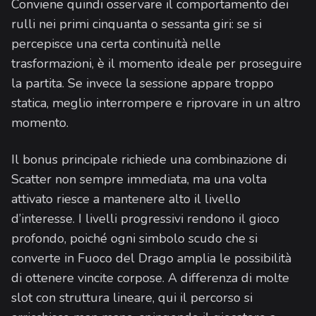
Conviene quindi osservare il comportamento dei
rulli nei primi cinquanta o sessanta giri: se si
percepisce una certa continuità nelle
trasformazioni, è il momento ideale per proseguire
la partita. Se invece la sessione appare troppo
statica, meglio interrompere e riprovare in un altro
momento.
Il bonus principale richiede una combinazione di
Scatter non sempre immediata, ma una volta
attivato riesce a mantenere alto il livello
d’interesse. I livelli progressivi rendono il gioco
profondo, poiché ogni simbolo scudo che si
converte in Fuoco del Drago amplia le possibilità
di ottenere vincite corpose. A differenza di molte
slot con struttura lineare, qui il percorso si