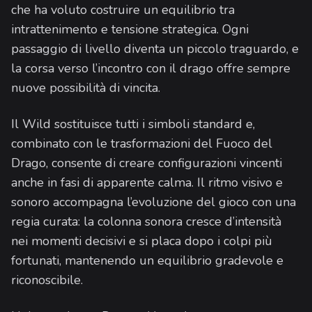
che ha voluto costruire un equilibrio tra
intrattenimento e tensione strategica. Ogni
passaggio di livello diventa un piccolo traguardo, e
la corsa verso l’incontro con il drago offre sempre
nuove possibilità di vincita.
Il Wild sostituisce tutti i simboli standard e,
combinato con le trasformazioni del Fuoco del
Drago, consente di creare configurazioni vincenti
anche in fasi di apparente calma. Il ritmo visivo e
sonoro accompagna l’evoluzione del gioco con una
regia curata: la colonna sonora cresce d’intensità
nei momenti decisivi e si placa dopo i colpi più
fortunati, mantenendo un equilibrio gradevole e
riconoscibile.