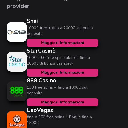
provider
Snai
1000€ free + fino a 2000€ sul primo
deposito
Maggiori Informazioni
StarCasinò
100€ e 50 free spin subito + fino a
2050€ di bonus cashback
Maggiori Informazioni
888 Casino
138 free spins + fino a 1000€ sul
deposito
Maggiori Informazioni
LeoVegas
fino a 250 free spins + Bonus fino a
1500€