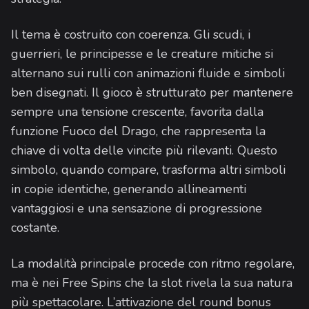
Il tema è costruito con coerenza. Gli scudi, i
guerrieri, le principesse e le creature mitiche si
alternano sui rulli con animazioni fluide e simboli
ben disegnati. Il gioco è strutturato per mantenere
sempre una tensione crescente, favorita dalla
funzione Fuoco del Drago, che rappresenta la
chiave di volta delle vincite più rilevanti. Questo
simbolo, quando compare, trasforma altri simboli
in copie identiche, generando allineamenti
vantaggiosi e una sensazione di progressione
costante.
La modalità principale procede con ritmo regolare,
ma è nei Free Spins che la slot rivela la sua natura
più spettacolare. L’attivazione del round bonus