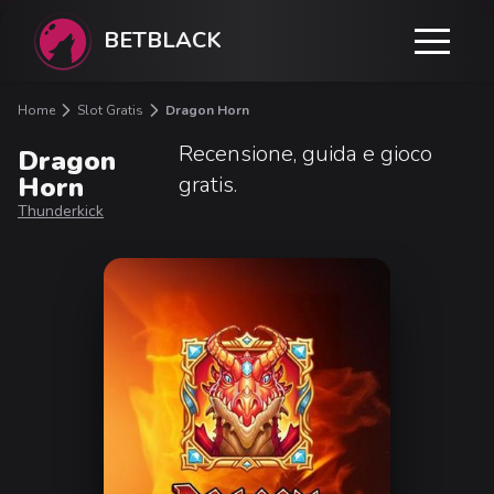
BETBLACK
Home
Slot Gratis
Dragon Horn
Recensione, guida e gioco
Dragon
Horn
gratis.
Thunderkick