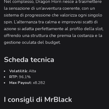
Nel complesso, Dragon Horn riesce a trasmettere
la sensazione di un’avventura coerente, con un
sistema di progressione che valorizza ogni singolo
spin. L’alternanza tra calma e improvvisi scatti di
azione si adatta perfettamente al profilo della slot,
offrendo una struttura che premia la costanza e la
gestione oculata del budget.
Scheda tecnica
Volatilità:
Alta
RTP:
96,1%
Max Payout:
x8.282
I consigli di MrBlack