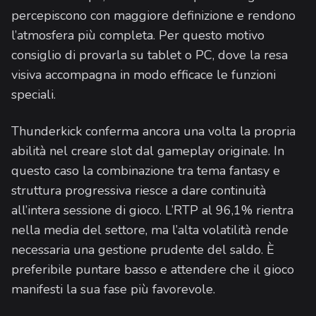
percepiscono con maggiore definizione e rendono
l’atmosfera più completa. Per questo motivo
consiglio di provarla su tablet o PC, dove la resa
visiva accompagna in modo efficace le funzioni
speciali.
Thunderkick conferma ancora una volta la propria
abilità nel creare slot dal gameplay originale. In
questo caso la combinazione tra tema fantasy e
struttura progressiva riesce a dare continuità
all’intera sessione di gioco. L’RTP al 96,1% rientra
nella media del settore, ma l’alta volatilità rende
necessaria una gestione prudente del saldo. È
preferibile puntare basso e attendere che il gioco
manifesti la sua fase più favorevole.