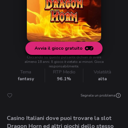
Avvia il gioco gratuito
Cliccando su questo pulsante dichiari di avere
almeno 18 anni. Il gioco è vietato ai minori. Gioca
responsabilmente.
Tema
RTP Medio
Volatilità
fantasy
96.1
%
alta
Segnala un problema
Casino Italiani dove puoi trovare la slot
Dragon Horn ed altri giochi dello stesso