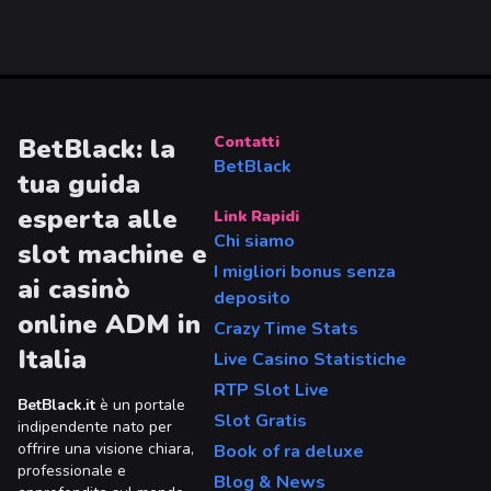
BetBlack: la
Contatti
BetBlack
tua guida
esperta alle
Link Rapidi
Chi siamo
slot machine e
I migliori bonus senza
ai casinò
deposito
online ADM in
Crazy Time Stats
Italia
Live Casino Statistiche
RTP Slot Live
BetBlack.it
è un portale
Slot Gratis
indipendente nato per
offrire una visione chiara,
Book of ra deluxe
professionale e
Blog & News