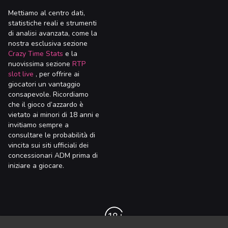
Mettiamo al centro dati,
statistiche reali e strumenti
di analisi avanzata, come la
nostra esclusiva sezione
Crazy Time Stats
e la
nuovissima sezione
RTP
slot live
, per offrire ai
giocatori un vantaggio
consapevole. Ricordiamo
che il gioco d’azzardo è
vietato ai minori di 18 anni e
invitiamo sempre a
consultare le probabilità di
vincita sui siti ufficiali dei
concessionari ADM prima di
iniziare a giocare.