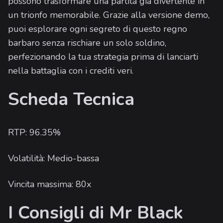
possono trasformare una partita già divertente in
un trionfo memorabile. Grazie alla versione demo,
puoi esplorare ogni segreto di questo regno
barbaro senza rischiare un solo soldino,
perfezionando la tua strategia prima di lanciarti
nella battaglia con i crediti veri.
Scheda Tecnica
RTP: 96.35%
Volatilità: Medio-bassa
Vincita massima: 80x
I Consigli di Mr Black