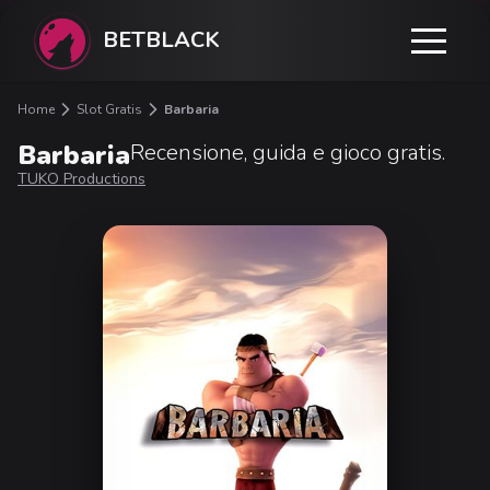
BETBLACK
Home
Slot Gratis
Barbaria
Barbaria
Recensione, guida e gioco gratis.
TUKO Productions