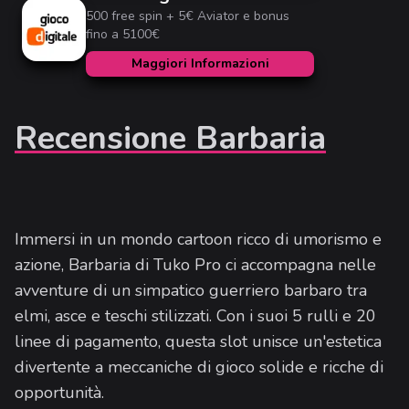
500 free spin + 5€ Aviator e bonus
fino a 5100€
Maggiori Informazioni
Recensione Barbaria
Immersi in un mondo cartoon ricco di umorismo e
azione,
Barbaria
di Tuko Pro ci accompagna nelle
avventure di un simpatico guerriero barbaro tra
elmi, asce e teschi stilizzati. Con i suoi 5 rulli e 20
linee di pagamento, questa slot unisce un'estetica
divertente a meccaniche di gioco solide e ricche di
opportunità.