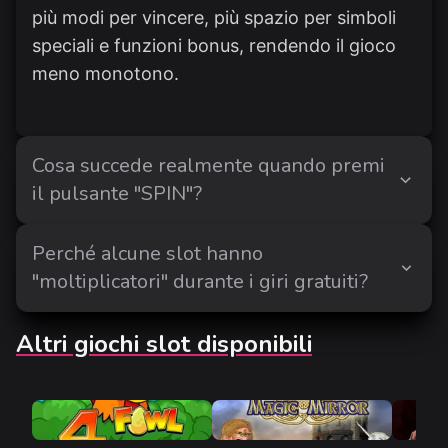
più modi per vincere, più spazio per simboli
speciali e funzioni bonus, rendendo il gioco
meno monotono.
Cosa succede realmente quando premi
il pulsante "SPIN"?
In un millesimo di secondo:
Perché alcune slot hanno
"moltiplicatori" durante i giri gratuiti?
L'RNG genera un numero casuale
Il numero viene convertito in una specifica
I moltiplicatori (2x, 3x, ecc.) rendono i giri
combinazione di simboli
Altri giochi slot disponibili
gratuiti più eccitanti e potenzialmente redditizi.
I rulli iniziano a girare solo per "mostrare" il risultato
Aumentano l'aspettativa del giocatore e creano
già deciso
Il sistema calcola immediatamente se hai vinto
picchi di emozione quando si attivano,
incoraggiando a continuare a giocare per