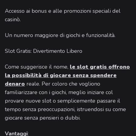
Accesso ai bonus e alle promozioni speciali del
casinò.
Un numero maggiore di giochi e funzionalità.
Slot Gratis: Divertimento Libero
Come suggerisce il nome,
le slot gratis offrono
la possibilità di giocare senza spendere
denaro
reale. Per coloro che vogliono
familiarizzare con i giochi, meglio iniziare col
provare nuove slot o semplicemente passare il
tempo senza preoccupazioni, istruendosi su come
giocare senza pensieri o dubbi.
Vantaggi
: