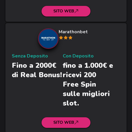
SITO WEB
Marathonbet
Senza Deposito
Con Deposito
Fino a 2000€
fino a 1.000€ e
di Real Bonus!
ricevi 200
Free Spin
sulle migliori
slot.
SITO WEB