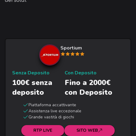
Sportium
Senza Deposito
Con Deposito
100€ senza
Fino a 2000€
deposito
con Deposito
Piattaforma accattivante
Assistenza live eccezionale
Grande vastità di giochi
RTP LIVE
SITO WEB