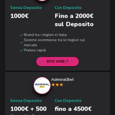
Senza Deposito
Con Deposito
1000€
Fino a 2000€
sul Deposito
Brand tra i migliori in Italia
Sezione scommesse tra le migliori sul
mercato
Prelievi rapidi
SITO WEB
AdmiralBet
Senza Deposito
Con Deposito
1000€ + 500
fino a 4500€