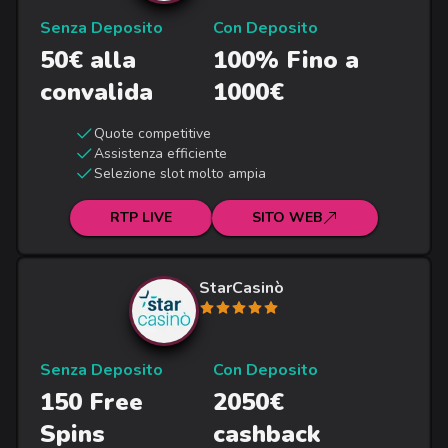
Senza Deposito
Con Deposito
50€ alla
100% Fino a
convalida
1000€
Quote competitive
Assistenza efficiente
Selezione slot molto ampia
RTP LIVE
SITO WEB
StarCasinò
Senza Deposito
Con Deposito
150 Free
2050€
Spins
cashback