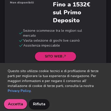
Non disponibili
Fino a 1532€
sul Primo
Deposito
Sezione scommesse tra le migliori sul
mercato
Vasta selezione di giochi live casinò
Assistenza impeccabile
SITO WEB
Questo sito utilizza cookie tecnici e di profilazione di terze
Bwin
parti per migliorare la tua esperienza di navigazione. Per
maggiori informazioni e per negare il consenso all'
installazione di cookie di terze parti, consulta la nostra
Privacy Policy
.
Senza Deposito
Con Deposito
5€ + 50 free
100% fino a
Accetta
Rifiuta
spins
1000€