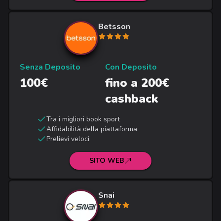
Betsson
Senza Deposito
Con Deposito
100€
fino a 200€
cashback
Tra i migliori book sport
Affidabilità della piattaforma
Prelievi veloci
SITO WEB
Snai