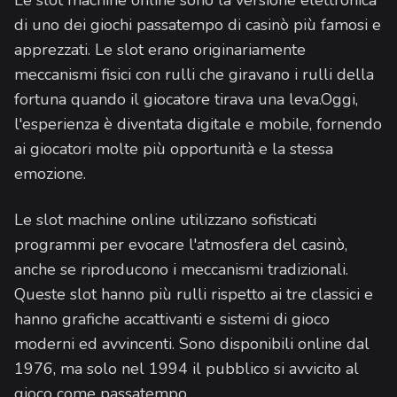
Le slot machine online sono la versione elettronica
di uno dei giochi passatempo di casinò più famosi e
apprezzati. Le slot erano originariamente
meccanismi fisici con rulli che giravano i rulli della
fortuna quando il giocatore tirava una leva.Oggi,
l'esperienza è diventata digitale e mobile, fornendo
ai giocatori molte più opportunità e la stessa
emozione.
Le slot machine online utilizzano sofisticati
programmi per evocare l'atmosfera del casinò,
anche se riproducono i meccanismi tradizionali.
Queste slot hanno più rulli rispetto ai tre classici e
hanno grafiche accattivanti e sistemi di gioco
moderni ed avvincenti. Sono disponibili online dal
1976, ma solo nel 1994 il pubblico si avvicito al
gioco come passatempo.