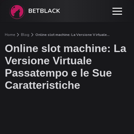
BETBLACK
Home
Blog
Online slot machine: La Versione Virtuale
Passatempo e le Sue Caratteristiche
Online slot machine: La
Versione Virtuale
Passatempo e le Sue
Caratteristiche