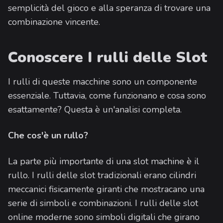
semplicità del gioco e alla speranza di trovare una
combinazione vincente.
Conoscere I rulli delle Slot
I rulli di queste macchine sono un componente
essenziale. Tuttavia, come funzionano e cosa sono
esattamente? Questa è un'analisi completa.
Che cos'è un rullo?
La parte più importante di una slot machine è il
rullo. I rulli delle slot tradizionali erano cilindri
meccanici fisicamente giranti che mostracano una
serie di simboli e combinazioni. I rulli delle slot
online moderne sono simboli digitali che girano