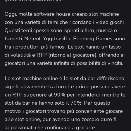
Oggi, molte software house creano slot machine
con una varietà di temi che ricordano i video giochi.
Questi temi spesso sono ispirati a film, musica o
fumetti. Netent, Yggdrasill e Booming Games sono
tra i produttori più famosi. Le slot hanno un tasso
di volatilità e RTP (ritorno al giocatore), offrendo ai
giocatori una varietà infinita di possibilità di vincita.
Le slot machine online e le slot da bar differiscono
significativamente tra loro. Le prime possono avere
un RTP superiore al 90% per intenderci, mentre le
slot da bar ne hanno solo il 70%. Per questo
motivo, i giocatori trovano più conveniente giocare
alle slot online, pur avendo uno zoccolo duro fi
appassionati che continuano a giocarle.