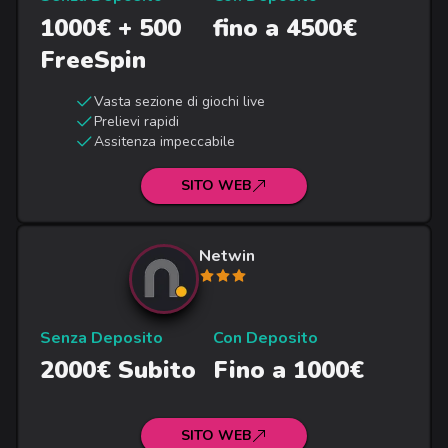
1000€ + 500
fino a 4500€
FreeSpin
Vasta sezione di giochi live
Prelievi rapidi
Assitenza impeccabile
SITO WEB
Netwin
Senza Deposito
Con Deposito
2000€ Subito
Fino a 1000€
SITO WEB