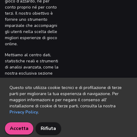
gioco d’azzardo, né per
conto proprio né per conto
terzi. Il nostro obiettivo è
fornire uno strumento
imparziale che accompagni
gli utenti nella scelta delle
migliori esperienze di gioco
online.
Mettiamo al centro dati,
statistiche reali e strumenti
di analisi avanzata, come la
nostra esclusiva sezione
Crazy Time Stats
e la
nuovissima sezione
RTP
Questo sito utilizza cookie tecnici e di profilazione di terze
slot live
, per offrire ai
parti per migliorare la tua esperienza di navigazione. Per
giocatori un vantaggio
maggiori informazioni e per negare il consenso all'
consapevole. Ricordiamo
installazione di cookie di terze parti, consulta la nostra
che il gioco d’azzardo è
Privacy Policy
.
vietato ai minori di 18 anni e
invitiamo sempre a
Accetta
Rifiuta
consultare le probabilità di
vincita sui siti ufficiali dei