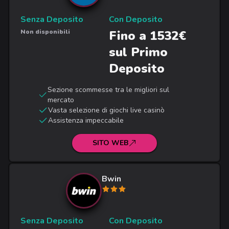
Senza Deposito
Con Deposito
Non disponibili
Fino a 1532€
sul Primo
Deposito
Sezione scommesse tra le migliori sul
mercato
Vasta selezione di giochi live casinò
Assistenza impeccabile
SITO WEB
Bwin
Senza Deposito
Con Deposito