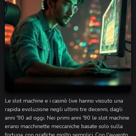
Le slot machine e i casinò live hanno vissuto una
rapida evoluzione negli ultimi tre decenni, dagli
anni '90 ad oggi. Nei primi anni '90 le slot machine
erano macchinette meccaniche basate solo sulla
fortuna, con grafiche molto semplici. Con l'avvento