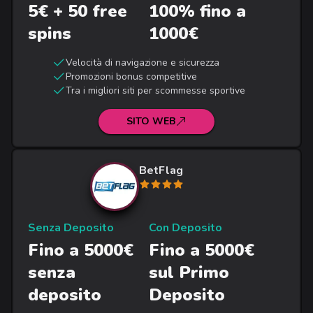
5€ + 50 free
100% fino a
spins
1000€
Velocità di navigazione e sicurezza
Promozioni bonus competitive
Tra i migliori siti per scommesse sportive
SITO WEB
BetFlag
Senza Deposito
Con Deposito
Fino a 5000€
Fino a 5000€
senza
sul Primo
deposito
Deposito