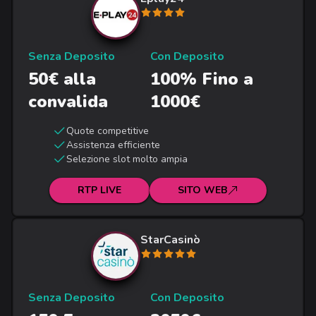
Senza Deposito
Con Deposito
50€ alla
100% Fino a
convalida
1000€
Quote competitive
Assistenza efficiente
Selezione slot molto ampia
RTP LIVE
SITO WEB
StarCasinò
Senza Deposito
Con Deposito