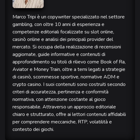
Marco Tripi è un copywriter specializzato nel settore
gambling, con oltre 10 anni di esperienza e
competenze editoriali focalizzate su slot online,
casinò online e analisi dei principali provider del
mercato. Si occupa della realizzazione di recensioni
aggiornate, guide informative e contenuti di
approfondimento su titoli di rilievo come Book of Ra,
Aviator e Money Train, oltre a temi legati a strategie
di casinò, scommesse sportive, normative ADM e
crypto casino. I suoi contenuti sono costruiti secondo
criteri di accuratezza, pertinenza e conformità
normativa, con attenzione costante al gioco
responsabile. Attraverso un approccio editoriale
chiaro e strutturato, offre ai lettori contenuti affidabili
per comprendere meccaniche, RTP, volatilità e
contesto dei giochi.