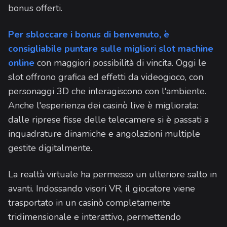
bonus offerti.
Per sbloccare i bonus di benvenuto, è
consigliabile puntare sulle migliori slot machine
online
con maggiori possibilità di vincita. Oggi le
slot offrono grafica ed effetti da videogioco, con
personaggi 3D che interagiscono con l'ambiente.
Anche l'esperienza dei casinò live è migliorata:
dalle riprese fisse delle telecamere si è passati a
inquadrature dinamiche e angolazioni multiple
gestite digitalmente.
La realtà virtuale ha permesso un ulteriore salto in
avanti. Indossando visori VR, il giocatore viene
trasportato in un casinò completamente
tridimensionale e interattivo, permettendo