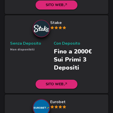
SITO WEB
Stake
Senza Deposito
Con Deposito
Non disponibili
Fino a 2000€
Sui Primi 3
Depositi
SITO WEB
Eurobet