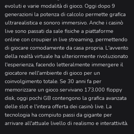
evoluti e varie modalità di gioco. Oggi dopo 9
generazioni la potenza di calcolo permette grafica
ultrarealistica e sonoro immersivo. Anche i casinò
live sono passati da sale fisiche a piattaforme
online con croupier in live streaming, permettendo
di giocare comodamente da casa propria. L'avvento
della realtà virtuale ha ulteriormente rivoluzionato
l'esperienza, facendo letteralmente immergere il
giocatore nell'ambiente di gioco per un
coinvolgimento totale. Se 30 anni fa per
memorizzare un gioco servivano 173.000 floppy
disk, oggi pochi GB contengono la grafica avanzata
delle slot e l'intera offerta dei casinò live. La
tecnologia ha compiuto passi da gigante per
arrivare all'attuale livello di realismo e interattività.