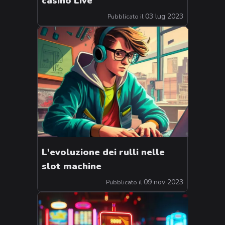
casinò Live
03 lug 2023
Pubblicato il
L'evoluzione dei rulli nelle
slot machine
09 nov 2023
Pubblicato il