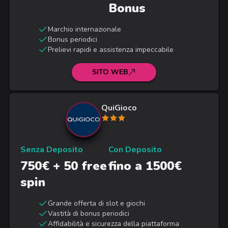
Bonus
Marchio internazionale
Bonus periodici
Prelievi rapidi e assistenza impeccabile
SITO WEB
QuiGioco
Senza Deposito
Con Deposito
750€ + 50 free
fino a 1500€
spin
Grande offerta di slot e giochi
Vastità di bonus periodici
Affidabilità e sicurezza della piattaforma