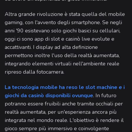
Altra grande rivoluzione è stata quella del mobile
gaming, con l'avvento degli smartphone. Se negli
anni '90 esistevano solo giochi basici su cellulari,
oggi ci sono app di slot e casinò live evolute e
accattivanti. I display ad alta definizione
permettono inoltre l'uso della realtà aumentata,
integrando elementi virtuali nell'ambiente reale
ripreso dalla fotocamera.
La tecnologia mobile ha reso le slot machine e i
giochi da casinò disponibili ovunque
. In futuro
potranno essere fruibili anche tramite occhiali per
realtà aumentata, per un'esperienza ancora più
integrata nel mondo reale. L'obiettivo è rendere il
gioco sempre più immersivo e coinvolgente