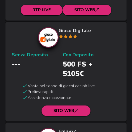
RTP LIVE
SITO WEB
Gioco Digitale
Senza Deposito
Con Deposito
---
500 FS +
5105€
Vasta selezione di giochi casinò live
Prelievi rapidi
Assistenza eccezionale
SITO WEB
Eplay24