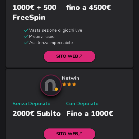
1000€ + 500
fino a 4500€
FreeSpin
Vasta sezione di giochi live
Prelievi rapidi
Assitenza impeccabile
SITO WEB
Netwin
Senza Deposito
Con Deposito
2000€ Subito
Fino a 1000€
SITO WEB