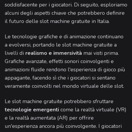
soddisfacente per i giocatori. Di seguito, esploriamo
alcuni degli aspetti chiave che potrebbero definire
il futuro delle slot machine gratuite in Italia.
Le tecnologie grafiche e di animazione continuano
a evolversi, portando le slot machine gratuite a
livelli di
realismo e immersività
mai visti prima.
Grafiche avanzate, effetti sonori coinvolgenti e
animazioni fluide rendono l'esperienza di gioco più
appagante, facendo sì che i giocatori si sentano
veramente coinvolti nel mondo virtuale delle slot.
Le slot machine gratuite potrebbero sfruttare
tecnologie emergenti
come la realtà virtuale (VR)
e la realtà aumentata (AR) per offrire
un'esperienza ancora più coinvolgente. I giocatori