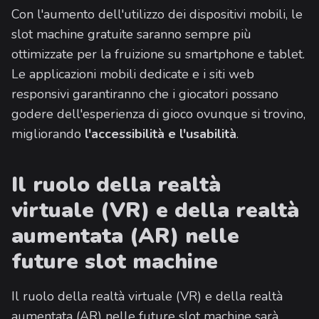
Con l'aumento dell'utilizzo dei dispositivi mobili, le
slot machine gratuite saranno sempre più
ottimizzate per la fruizione su smartphone e tablet.
Le applicazioni mobili dedicate e i siti web
responsivi garantiranno che i giocatori possano
godere dell'esperienza di gioco ovunque si trovino,
migliorando
l'accessibilità e l'usabilità
.
Il ruolo della realtà
virtuale (VR) e della realtà
aumentata (AR) nelle
future slot machine
Il ruolo della realtà virtuale (VR) e della realtà
aumentata (AR) nelle future slot machine sarà