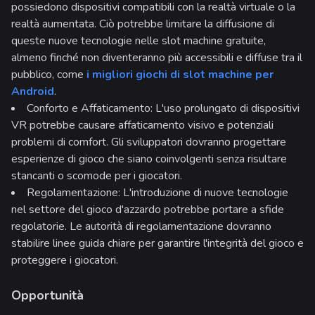
possiedono dispositivi compatibili con la realtà virtuale o la
realtà aumentata. Ciò potrebbe limitare la diffusione di
queste nuove tecnologie nelle slot machine gratuite,
almeno finché non diventeranno più accessibili e diffuse tra il
pubblico, come
i migliori giochi di slot machine per
Android
.
Conforto e Affaticamento: L'uso prolungato di dispositivi
VR potrebbe causare affaticamento visivo e potenziali
problemi di comfort. Gli sviluppatori dovranno progettare
esperienze di gioco che siano coinvolgenti senza risultare
stancanti o scomode per i giocatori.
Regolamentazione: L'introduzione di nuove tecnologie
nel settore del gioco d'azzardo potrebbe portare a sfide
regolatorie. Le autorità di regolamentazione dovranno
stabilire linee guida chiare per garantire l'integrità del gioco e
proteggere i giocatori.
Opportunità