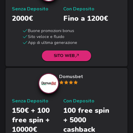
Senza Deposito
Con Deposito
2000€
Fino a 1200€
Buone promozioni bonus
Sito veloce e fluido
App di ultima generazione
SITO WEB
Domusbet
Senza Deposito
Con Deposito
150€ + 100
100 free spin
free spin +
+ 5000
10000€
cashback