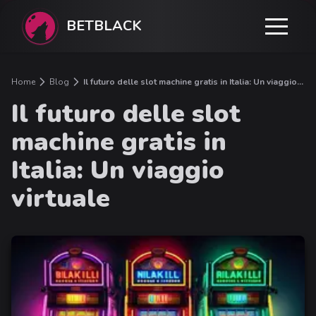
BETBLACK
Home
Blog
Il futuro delle slot machine gratis in Italia: Un viaggio
virtuale
Il futuro delle slot
machine gratis in
Italia: Un viaggio
virtuale