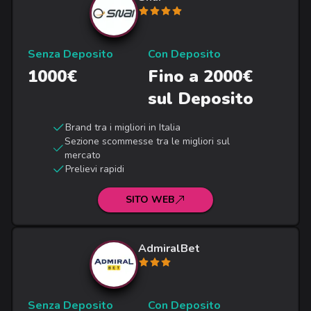
Senza Deposito
Con Deposito
1000€
Fino a 2000€
sul Deposito
Brand tra i migliori in Italia
Sezione scommesse tra le migliori sul
mercato
Prelievi rapidi
SITO WEB
AdmiralBet
Senza Deposito
Con Deposito