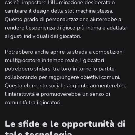
casinò, impostare l'illuminazione desiderata o
cambiare il design della slot machine stessa.
Questo grado di personalizzazione aiuterebbe a
rendere l'esperienza di gioco più intima e adattata
ai gusti individuali dei giocatori.
Potrebbero anche aprire la strada a competizioni
multigiocatore in tempo reale. I giocatori
potrebbero sfidarsi tra loro in tornei o partite
collaborando per raggiungere obiettivi comuni.
Questo elemento sociale aggiunto aumenterebbe
l'interattività e promuoverebbe un senso di
comunità tra i giocatori.
Le sfide e le opportunità di
tale tecnologia