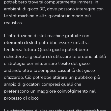
potrebbero trovarsi completamente immersi in
ambienti di gioco 3D, dove possono interagire con
le slot machine e altri giocatori in modo più
realistico.
L'introduzione di slot machine gratuite con
elementi di skill
potrebbe essere un'altra
tendenza futura. Questi giochi potrebbero
richiedere ai giocatori di utilizzare le proprie abilità
e strategie per influenzare l'esito del gioco,
andando oltre la semplice casualità del gioco
d'azzardo. Ciò potrebbe attirare un pubblico più
ampio di giocatori, compresi quelli che
preferiscono un maggiore coinvolgimento nel
processo di gioco.