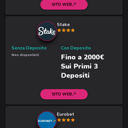
SITO WEB
Stake
Senza Deposito
Con Deposito
Non disponibili
Fino a 2000€
Sui Primi 3
Depositi
SITO WEB
Eurobet