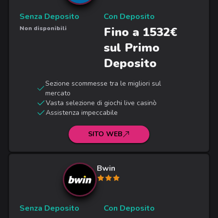
Senza Deposito
Con Deposito
Non disponibili
Fino a 1532€
sul Primo
Deposito
Sezione scommesse tra le migliori sul
mercato
Vasta selezione di giochi live casinò
Assistenza impeccabile
SITO WEB
Bwin
Senza Deposito
Con Deposito