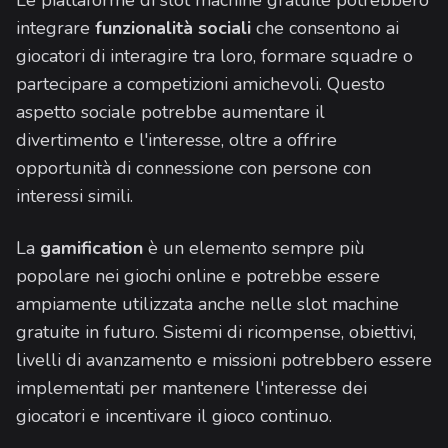
Le piattaforme di slot machine gratuite potrebbero
integrare
funzionalità sociali
che consentono ai
giocatori di interagire tra loro, formare squadre o
partecipare a competizioni amichevoli. Questo
aspetto sociale potrebbe aumentare il
divertimento e l'interesse, oltre a offrire
opportunità di connessione con persone con
interessi simili.
La
gamification
è un elemento sempre più
popolare nei giochi online e potrebbe essere
ampiamente utilizzata anche nelle slot machine
gratuite in futuro. Sistemi di ricompense, obiettivi,
livelli di avanzamento e missioni potrebbero essere
implementati per mantenere l'interesse dei
giocatori e incentivare il gioco continuo.