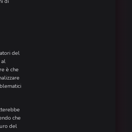
i di
atori del
 al
re è che
nalizzare
blematici
terebbe
tendo che
turo del