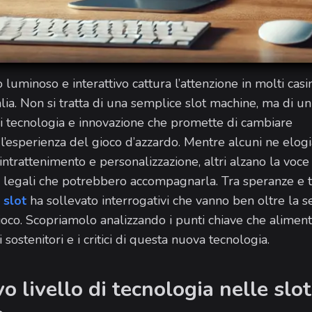
 luminoso e interattivo cattura l’attenzione in molti casi
alia. Non si tratta di una semplice slot machine, ma di un
i tecnologia e innovazione che promette di cambiare
l’esperienza del gioco d’azzardo. Mentre alcuni ne elogi
intrattenimento e personalizzazione, altri alzano la voce 
i e legali che potrebbero accompagnarla. Tra speranze e t
 slot
ha sollevato interrogativi che vanno ben oltre la 
ioco. Scopriamolo analizzando i punti chiave che aliment
i sostenitori e i critici di questa nuova tecnologia.
 livello di tecnologia nelle slot