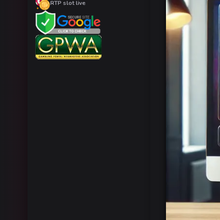
RTP slot live