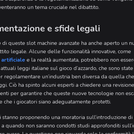
iventeranno un tema cruciale nel dibattito.
entazione e sfide legali
e di queste slot machine avanzate ha anche aperto un n
ttito legale. Alcune delle funzionalità innovative, come
 artificiale
e la realtà aumentata, potrebbero non esser
attuali leggi italiane sul gioco d’azzardo, che sono state
r regolamentare un’industria ben diversa da quella che 
gi. Ciò ha spinto alcuni esperti a chiedere una revision
enti per garantire che queste nuove tecnologie non esc
 e che i giocatori siano adeguatamente protetti.
ici stanno proponendo una moratoria sull’introduzione di
 a quando non saranno condotti studi approfonditi sull’