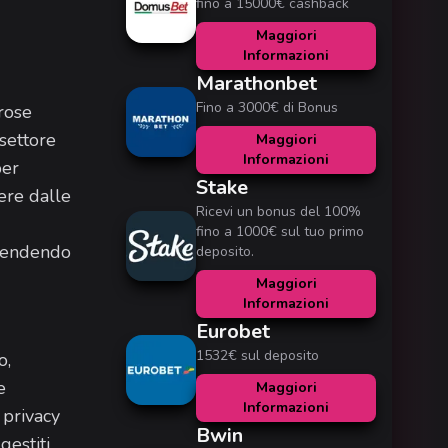
fino a 15000€ cashback
Maggiori
Informazioni
Marathonbet
Fino a 3000€ di Bonus
rose
 settore
Maggiori
Informazioni
per
Stake
dere dalle
Ricevi un bonus del 100%
fino a 1000€ sul tuo primo
 rendendo
deposito.
Maggiori
Informazioni
Eurobet
1532€ sul deposito
o,
e
Maggiori
Informazioni
 privacy
Bwin
gestiti