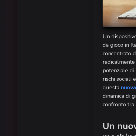
Un dispositivo
da gioco in It
concentrato d
radicalmente 
potenziale di 
rischi social
questa
nuova
dinamica di g
confronto tra 
Un nuovo