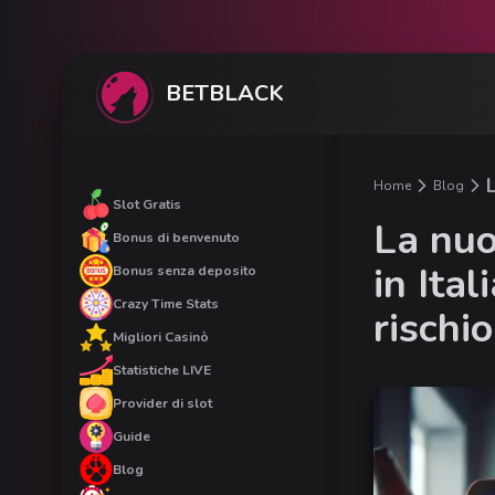
BETBLACK
Home
Blog
Slot Gratis
La nuo
Bonus di benvenuto
in Ita
Bonus senza deposito
Crazy Time Stats
rischio
Migliori Casinò
Statistiche LIVE
Provider di slot
Guide
Blog