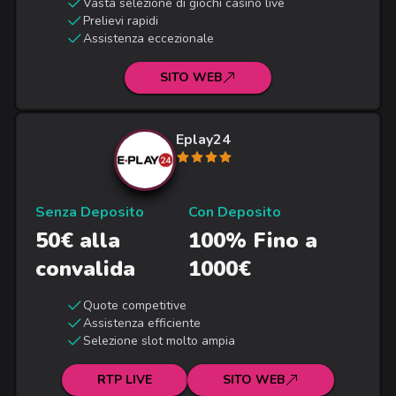
Vasta selezione di giochi casinò live
Prelievi rapidi
Assistenza eccezionale
SITO WEB
Eplay24
Senza Deposito
Con Deposito
50€ alla
100% Fino a
convalida
1000€
Quote competitive
Assistenza efficiente
Selezione slot molto ampia
RTP LIVE
SITO WEB