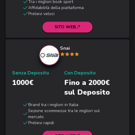
Tra i migliori book sport
Affidabilità della piattaforma
Prelievi veloci
SITO WEB
Snai
Senza Deposito
Con Deposito
1000€
Fino a 2000€
sul Deposito
Brand tra i migliori in Italia
Sezione scommesse tra le migliori sul
mercato
Prelievi rapidi