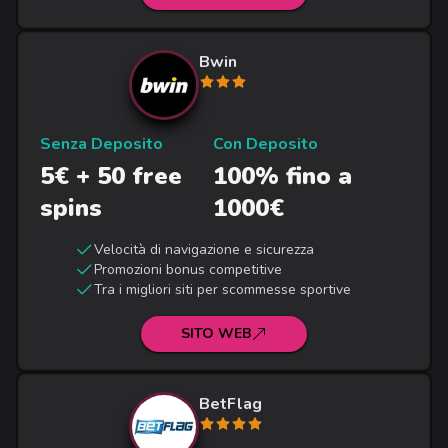
Bwin
Senza Deposito
Con Deposito
5€ + 50 free
100% fino a
spins
1000€
Velocità di navigazione e sicurezza
Promozioni bonus competitive
Tra i migliori siti per scommesse sportive
SITO WEB
BetFlag