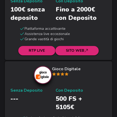
Senza Deposito
Con Deposito
scommessa e adottare una strategia di gioco
100€ senza
Fino a 2000€
adeguata.
deposito
con Deposito
Piattaforma accattivante
Assistenza live eccezionale
Grande vastità di giochi
RTP LIVE
SITO WEB
Gioco Digitale
Senza Deposito
Con Deposito
---
500 FS +
5105€