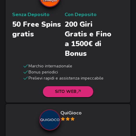
Senza Deposito
Con Deposito
50 Free Spins
200 Giri
gratis
Gratis e Fino
a 1500€ di
Bonus
Marchio internazionale
Bonus periodici
Prelievi rapidi e assistenza impeccabile
SITO WEB
QuiGioco