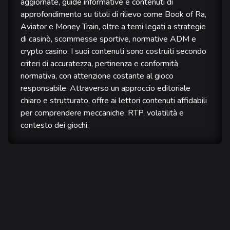
aggiornate, guide informative e contenuti di
approfondimento su titoli di rilievo come Book of Ra,
Aviator e Money Train, oltre a temi legati a strategie
di casinò, scommesse sportive, normative ADM e
crypto casino. I suoi contenuti sono costruiti secondo
criteri di accuratezza, pertinenza e conformità
normativa, con attenzione costante al gioco
responsabile. Attraverso un approccio editoriale
chiaro e strutturato, offre ai lettori contenuti affidabili
per comprendere meccaniche, RTP, volatilità e
contesto dei giochi.