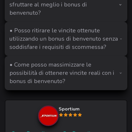
raggiungimento dei requisiti di scommessa, è
sfruttare al meglio i bonus di
possibile consultare i termini e le condizioni
benvenuto?
del bonus o contattare il servizio clienti del
casinò online. Solitamente, i giochi come le slot
I giochi più consigliati per sfruttare al meglio i
• Posso ritirare le vincite ottenute
machine contribuiscono al 100%, mentre altri
bonus di benvenuto sono solitamente le slot
utilizzando un bonus di benvenuto senza
giochi come blackjack o roulette possono
machine, poiché spesso contribuiscono al 100%
soddisfare i requisiti di scommessa?
contribuire in misura inferiore.
al requisito di scommessa. Tuttavia, se si
preferiscono giochi di carte come il blackjack, è
In genere, non è possibile ritirare le vincite
• Come posso massimizzare le
importante conoscere la percentuale di
ottenute utilizzando un bonus di benvenuto
possibilità di ottenere vincite reali con i
contribuzione al requisito di scommessa per
senza soddisfare i requisiti di scommessa. È
bonus di benvenuto?
adottare una strategia adeguata.
necessario completare i requisiti di scommessa
specificati nel bonus prima di poter prelevare
Per massimizzare le possibilità di ottenere
le vincite.
vincite reali con i bonus di benvenuto, è
Sportium
consigliabile sfruttare al massimo il valore del
bonus, scegliere i giochi con la migliore
percentuale di contribuzione al requisito di