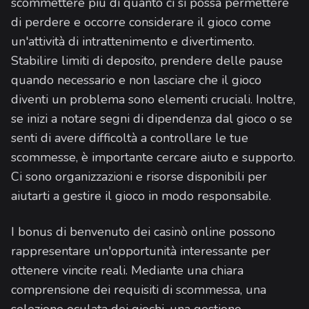
scommettere più di quanto ci si possa permettere
di perdere e occorre considerare il gioco come
un'attività di intrattenimento e divertimento.
Stabilire limiti di deposito, prendere delle pause
quando necessario e non lasciare che il gioco
diventi un problema sono elementi cruciali. Inoltre,
se inizi a notare segni di dipendenza dal gioco o se
senti di avere difficoltà a controllare le tue
scommesse, è importante cercare aiuto e supporto.
Ci sono organizzazioni e risorse disponibili per
aiutarti a gestire il gioco in modo responsabile.
I bonus di benvenuto dei casinò online possono
rappresentare un'opportunità interessante per
ottenere vincite reali. Mediante una chiara
comprensione dei requisiti di scommessa, una