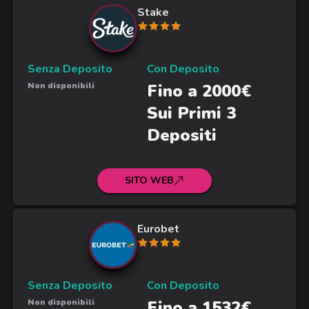
Stake
Senza Deposito
Con Deposito
Non disponibili
Fino a 2000€
Sui Primi 3
Depositi
SITO WEB
Eurobet
Senza Deposito
Con Deposito
Non disponibili
Fino a 1532€