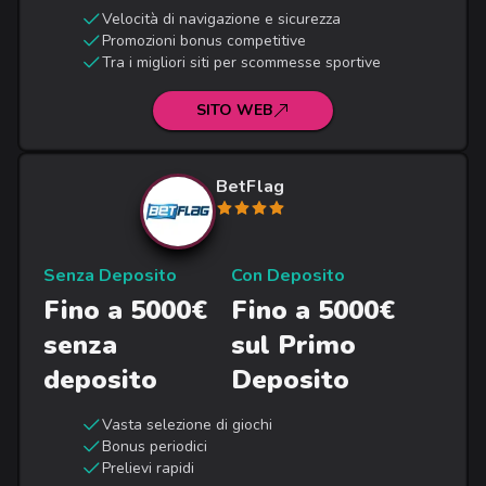
Velocità di navigazione e sicurezza
Promozioni bonus competitive
Tra i migliori siti per scommesse sportive
SITO WEB
BetFlag
Senza Deposito
Con Deposito
Fino a 5000€
Fino a 5000€
senza
sul Primo
deposito
Deposito
Vasta selezione di giochi
Bonus periodici
Prelievi rapidi