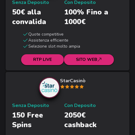
Senza Deposito
Con Deposito
50€ alla
100% Fino a
convalida
1000€
Quote competitive
Assistenza efficiente
Selezione slot molto ampia
RTP LIVE
SITO WEB
StarCasinò
Senza Deposito
Con Deposito
150 Free
2050€
Spins
cashback