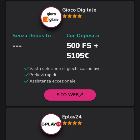
Gioco Digitale
Senza Deposito
Con Deposito
---
500 FS +
5105€
Vasta selezione di giochi casinò live
Prelievi rapidi
Assistenza eccezionale
SITO WEB
Eplay24