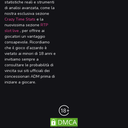
statistiche reali e strumenti
di analisi avanzata, come la
nostra esclusiva sezione
Crazy Time Stats
e la
nuovissima sezione
RTP
slot live
, per offrire ai
giocatori un vantaggio
consapevole. Ricordiamo
che il gioco d’azzardo è
vietato ai minori di 18 anni e
invitiamo sempre a
consultare le probabilità di
vincita sui siti ufficiali dei
concessionari ADM prima di
iniziare a giocare.