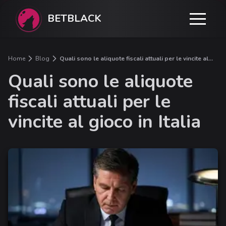
BETBLACK
Home
Blog
Quali sono le aliquote fiscali attuali per le vincite al
gioco in Italia
Quali sono le aliquote
fiscali attuali per le
vincite al gioco in Italia