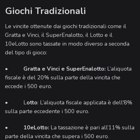
Giochi Tradizionali
Le vincite ottenute dai giochi tradizionali come il
Gratta e Vinci, il SuperEnalotto, il Lotto e il
10eLotto sono tassate in modo diverso a seconda
del tipo di gioco:
•
Gratta e Vinci e SuperEnalotto:
L’aliquota
fiscale è del 20% sulla parte della vincita che
eccede i 500 euro.
• L
otto
: L’aliquota fiscale applicata è dell'8%
sulla parte eccedente i 500 euro.
•
10eLotto:
La tassazione è pari all’11% sulla
parte della vincita che supera i 500 euro.