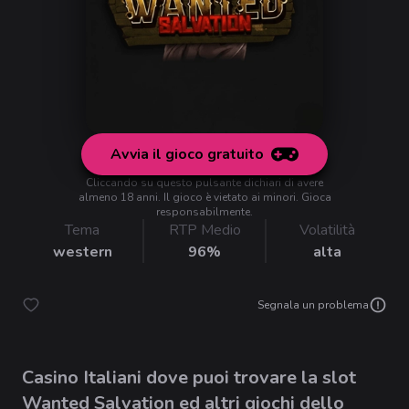
Avvia il gioco gratuito
Cliccando su questo pulsante dichiari di avere
almeno 18 anni. Il gioco è vietato ai minori. Gioca
responsabilmente.
Tema
RTP Medio
Volatilità
western
96
%
alta
Segnala un problema
Casino Italiani dove puoi trovare la slot
Wanted Salvation ed altri giochi dello