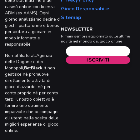
Privacy Policy
delle slot machine e dei
casinò online con licenza
Gioco Responsabile
ADM (ex AAMS). Ogni
Sitemap
giorno analizziamo decine di
giochi, piattaforme e bonus
NEWSLETTER
per aiutarti a giocare in
Rimani sempre aggiornato sulle ultime
modo informato e
novità nel mondo del gioco online
responsabile.
Non affiliato all’Agenzia
delle Dogane e dei
Monopoli,
BetBlack.it
non
gestisce né promuove
direttamente attività di
gioco d’azzardo, né per
conto proprio né per conto
terzi. Il nostro obiettivo è
fornire uno strumento
imparziale che accompagni
gli utenti nella scelta delle
migliori esperienze di gioco
online.