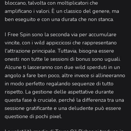
bloccano, talvolta con moltiplicatori che
amplificano i valori. È un classico del genere, ma
ben eseguito e con una durata che non stanca.
I Free Spin sono la seconda via per accumulare
vincite, con i wild appiccicosi che rappresentano
l'attrazione principale. Tuttavia, bisogna essere
onesti: non tutte le sessioni di bonus sono uguali.
Alcune ti lasceranno con due wild sperduti in un
angolo a fare ben poco, altre invece si allineeranno
in modo perfetto regalando sequenze di tutto
rispetto. La gestione delle aspettative durante
questa fase è cruciale, perché la differenza tra una
sessione gratificante e una deludente può essere
questione di pochi pixel.