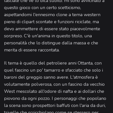
lasciate che ve lo dica subito: mi sono avvicinato a
questo gioco con un certo scetticismo,
aspettandomi l'ennesimo clone a tema western
pieno di clipart scontate e funzioni riciclate, ma
devo ammettere di essere stato piacevolmente
sorpreso. C'è un'anima in questo titolo, una
personalità che lo distingue dalla massa e che
merita di essere raccontata.
Il tema è quello del petroliere anni Ottanta, con
quel fascino un po' tamarro e sfacciato che solo i
baroni del greggio sanno avere. L'atmosfera è
volutamente polverosa, con un fascino da vecchio
West mescolato all'odore di nafta e ai dollari che
piovono da ogni pozzo. I personaggi che popolano
la scena sono prospettori baffuti con l'aria da duri,
trivelle che scricchiolano come se stessero per