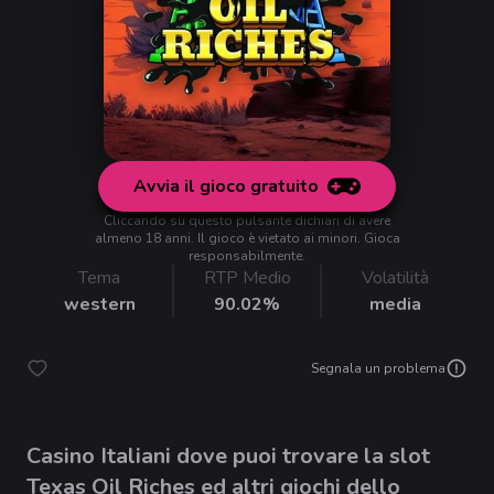
Avvia il gioco gratuito
Cliccando su questo pulsante dichiari di avere
almeno 18 anni. Il gioco è vietato ai minori. Gioca
responsabilmente.
Tema
RTP Medio
Volatilità
western
90.02
%
media
Segnala un problema
Casino Italiani dove puoi trovare la slot
Texas Oil Riches ed altri giochi dello