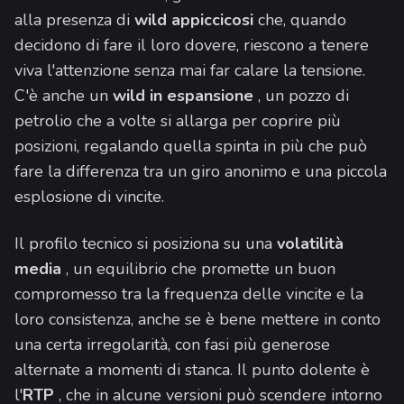
alla presenza di
wild appiccicosi
che, quando
decidono di fare il loro dovere, riescono a tenere
viva l'attenzione senza mai far calare la tensione.
C'è anche un
wild in espansione
, un pozzo di
petrolio che a volte si allarga per coprire più
posizioni, regalando quella spinta in più che può
fare la differenza tra un giro anonimo e una piccola
esplosione di vincite.
Il profilo tecnico si posiziona su una
volatilità
media
, un equilibrio che promette un buon
compromesso tra la frequenza delle vincite e la
loro consistenza, anche se è bene mettere in conto
una certa irregolarità, con fasi più generose
alternate a momenti di stanca. Il punto dolente è
l'
RTP
, che in alcune versioni può scendere intorno