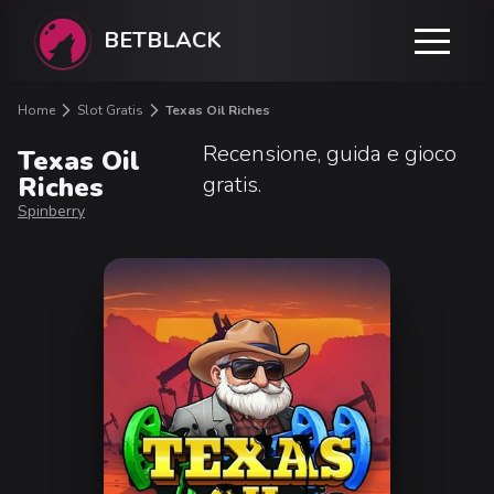
BETBLACK
Home
Slot Gratis
Texas Oil Riches
Recensione, guida e gioco
Texas Oil
Riches
gratis.
Spinberry