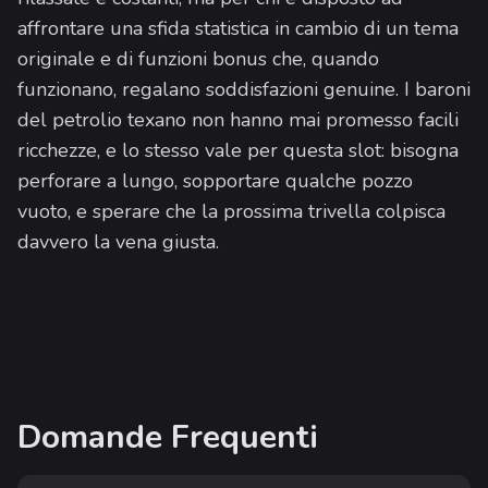
affrontare una sfida statistica in cambio di un tema
originale e di funzioni bonus che, quando
funzionano, regalano soddisfazioni genuine. I baroni
del petrolio texano non hanno mai promesso facili
ricchezze, e lo stesso vale per questa slot: bisogna
perforare a lungo, sopportare qualche pozzo
vuoto, e sperare che la prossima trivella colpisca
davvero la vena giusta.
Domande Frequenti