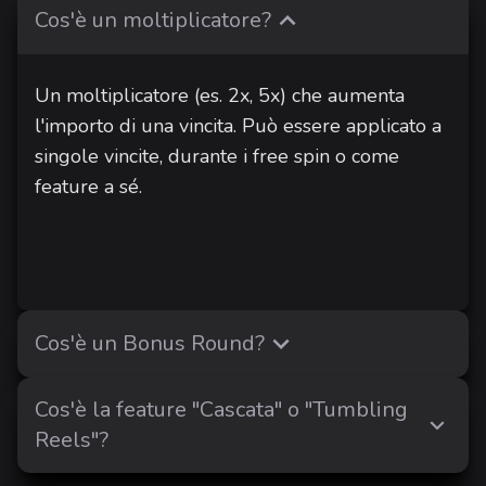
Cos'è un moltiplicatore?
Un moltiplicatore (es. 2x, 5x) che aumenta
l'importo di una vincita. Può essere applicato a
singole vincite, durante i free spin o come
feature a sé.
Cos'è un Bonus Round?
Una funzione speciale, spesso un minigioco
Cos'è la feature "Cascata" o "Tumbling
interattivo (es. scegliere oggetti, girare ruote),
Reels"?
che offre premi extra oltre al gioco base.