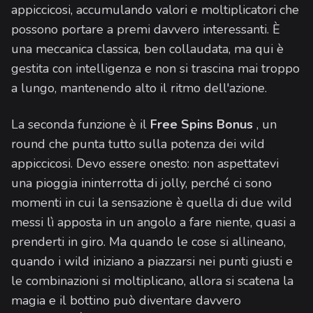
appiccicosi, accumulando valori e moltiplicatori che
possono portare a premi davvero interessanti. È
una meccanica classica, ben collaudata, ma qui è
gestita con intelligenza e non si trascina mai troppo
a lungo, mantenendo alto il ritmo dell'azione.
La seconda funzione è il
Free Spins Bonus
, un
round che punta tutto sulla potenza dei wild
appiccicosi. Devo essere onesto: non aspettatevi
una pioggia ininterrotta di jolly, perché ci sono
momenti in cui la sensazione è quella di due wild
messi lì apposta in un angolo a fare niente, quasi a
prenderti in giro. Ma quando le cose si allineano,
quando i wild iniziano a piazzarsi nei punti giusti e
le combinazioni si moltiplicano, allora si scatena la
magia e il bottino può diventare davvero