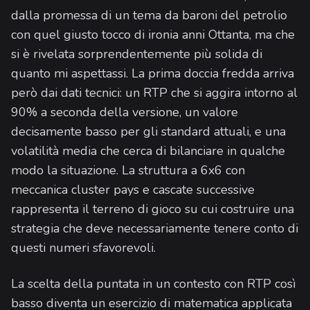
dalla promessa di un tema da baroni del petrolio
con quel giusto tocco di ironia anni Ottanta, ma che
si è rivelata sorprendentemente più solida di
quanto mi aspettassi. La prima doccia fredda arriva
però dai dati tecnici: un RTP che si aggira intorno al
90% a seconda della versione, un valore
decisamente basso per gli standard attuali, e una
volatilità media che cerca di bilanciare in qualche
modo la situazione. La struttura a 6x6 con
meccanica cluster pays e cascate successive
rappresenta il terreno di gioco su cui costruire una
strategia che deve necessariamente tenere conto di
questi numeri sfavorevoli.
La scelta della puntata in un contesto con RTP così
basso diventa un esercizio di matematica applicata