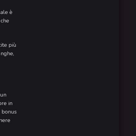
eale è
 che
cite più
lunghe,
.
 un
ore in
e bonus
enere