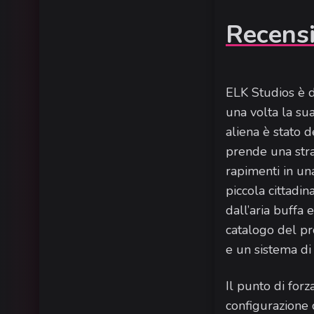
Recensi
ELK Studios è d
una volta la su
aliena è stato 
prende una stra
rapimenti in un
piccola cittadin
dall’aria buffa 
catalogo del pro
e un sistema di 
Il punto di for
configurazione 