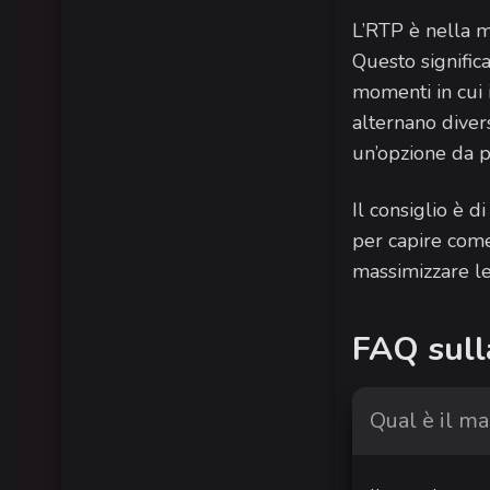
L’RTP è nella m
Questo signific
momenti in cui 
alternano diver
un’opzione da 
Il consiglio è d
per capire come
massimizzare le 
FAQ sulla
Qual è il ma