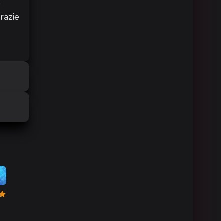
o
razie
ante
i, con
navi
me.
sare