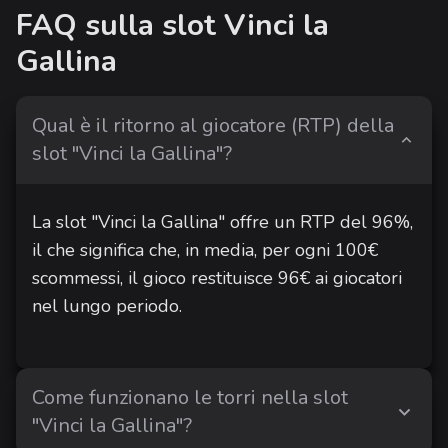
FAQ sulla slot Vinci la
Gallina
Qual è il ritorno al giocatore (RTP) della
slot "Vinci la Gallina"?
La slot "Vinci la Gallina" offre un RTP del 96%,
il che significa che, in media, per ogni 100€
scommessi, il gioco restituisce 96€ ai giocatori
nel lungo periodo.
Come funzionano le torri nella slot
"Vinci la Gallina"?