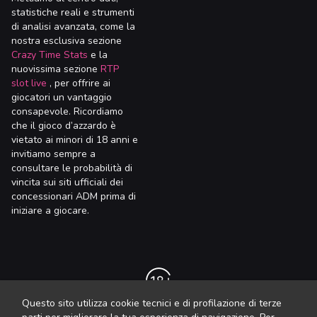
statistiche reali e strumenti
di analisi avanzata, come la
nostra esclusiva sezione
Crazy Time Stats
e la
nuovissima sezione
RTP
slot live
, per offrire ai
giocatori un vantaggio
consapevole. Ricordiamo
che il gioco d’azzardo è
vietato ai minori di 18 anni e
invitiamo sempre a
consultare le probabilità di
vincita sui siti ufficiali dei
concessionari ADM prima di
iniziare a giocare.
Questo sito utilizza cookie tecnici e di profilazione di terze