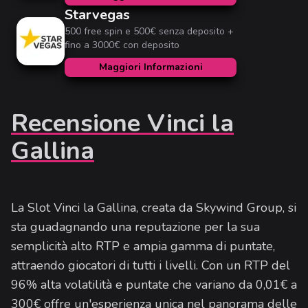
Starvegas
500 free spin e 500€ senza deposito +
fino a 3000€ con deposito
Maggiori Informazioni
Recensione Vinci la
Gallina
La Slot Vinci la Gallina, creata da Skywind Group, si
sta guadagnando una reputazione per la sua
semplicità alto RTP e ampia gamma di puntate,
attraendo giocatori di tutti i livelli. Con un RTP del
96% alta volatilità e puntate che variano da 0,01€ a
300€ offre un'esperienza unica nel panorama delle