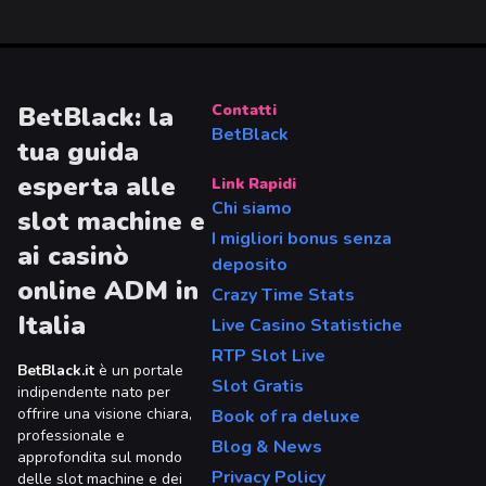
BetBlack: la
Contatti
BetBlack
tua guida
esperta alle
Link Rapidi
Chi siamo
slot machine e
I migliori bonus senza
ai casinò
deposito
online ADM in
Crazy Time Stats
Italia
Live Casino Statistiche
RTP Slot Live
BetBlack.it
è un portale
Slot Gratis
indipendente nato per
offrire una visione chiara,
Book of ra deluxe
professionale e
Blog & News
approfondita sul mondo
Privacy Policy
delle slot machine e dei