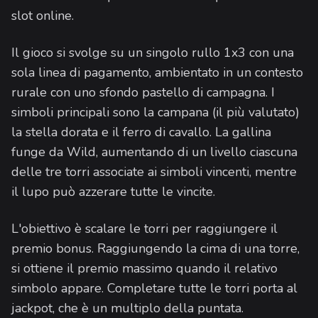
slot online.
Il gioco si svolge su un singolo rullo 1x3 con una
sola linea di pagamento, ambientato in un contesto
rurale con uno sfondo pastello di campagna. I
simboli principali sono la campana (il più valutato)
la stella dorata e il ferro di cavallo. La gallina
funge da Wild, aumentando di un livello ciascuna
delle tre torri associate ai simboli vincenti, mentre
il lupo può azzerare tutte le vincite.
L'obiettivo è scalare le torri per raggiungere il
premio bonus. Raggiungendo la cima di una torre,
si ottiene il premio massimo quando il relativo
simbolo appare. Completare tutte le torri porta al
jackpot, che è un multiplo della puntata.