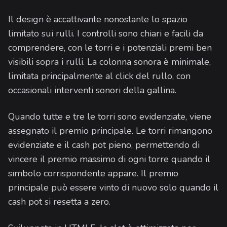
Il design è accattivante nonostante lo spazio
limitato sui rulli. I controlli sono chiari e facili da
comprendere, con le torri e i potenziali premi ben
visibili sopra i rulli. La colonna sonora è minimale,
limitata principalmente al click del rullo, con
occasionali interventi sonori della gallina.
Quando tutte e tre le torri sono evidenziate, viene
assegnato il premio principale. Le torri rimangono
evidenziate e il cash pot pieno, permettendo di
vincere il premio massimo di ogni torre quando il
simbolo corrispondente appare. Il premio
principale può essere vinto di nuovo solo quando il
cash pot si resetta a zero.