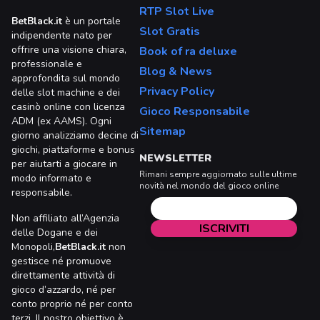
RTP Slot Live
BetBlack.it
è un portale
Slot Gratis
indipendente nato per
offrire una visione chiara,
Book of ra deluxe
professionale e
Blog & News
approfondita sul mondo
Privacy Policy
delle slot machine e dei
casinò online con licenza
Gioco Responsabile
ADM (ex AAMS). Ogni
Sitemap
giorno analizziamo decine di
giochi, piattaforme e bonus
NEWSLETTER
per aiutarti a giocare in
Rimani sempre aggiornato sulle ultime
modo informato e
novità nel mondo del gioco online
responsabile.
Non affiliato all’Agenzia
delle Dogane e dei
Monopoli,
BetBlack.it
non
gestisce né promuove
direttamente attività di
gioco d’azzardo, né per
conto proprio né per conto
terzi. Il nostro obiettivo è