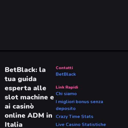
BetBlack: la
Contatti
BetBlack
tua guida
esperta alle
Link Rapidi
Chi siamo
slot machine e
I migliori bonus senza
ai casinò
deposito
online ADM in
Crazy Time Stats
Italia
Live Casino Statistiche