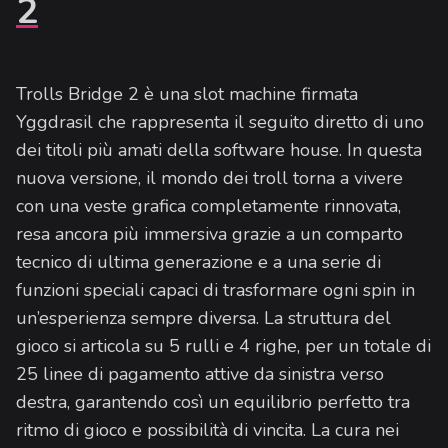
2
Trolls Bridge 2 è una slot machine firmata
Yggdrasil che rappresenta il seguito diretto di uno
dei titoli più amati della software house. In questa
nuova versione, il mondo dei troll torna a vivere
con una veste grafica completamente rinnovata,
resa ancora più immersiva grazie a un comparto
tecnico di ultima generazione e a una serie di
funzioni speciali capaci di trasformare ogni spin in
un’esperienza sempre diversa. La struttura del
gioco si articola su 5 rulli e 4 righe, per un totale di
25 linee di pagamento attive da sinistra verso
destra, garantendo così un equilibrio perfetto tra
ritmo di gioco e possibilità di vincita. La cura nei