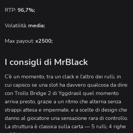
RTP:
96,7%;
Volatilità:
media;
Max payout:
x2500;
I consigli di MrBlack
C’è un momento, tra un clack e l’altro dei rulli, in
cui capisco se una slot ha davvero qualcosa da dire:
con Trolls Bridge 2 di Yggdrasil quel momento
arriva presto, grazie a un ritmo che alterna senza
strappi attesa e impennate, e a scelte di design che
danno al giocatore una sensazione rara di controllo.
La struttura è classica sulla carta — 5 rulli, 4 righe