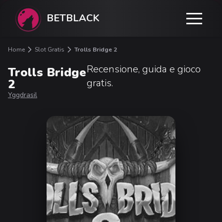
BETBLACK
Home
Slot Gratis
Trolls Bridge 2
Recensione, guida e gioco
Trolls Bridge
2
gratis.
Yggdrasil