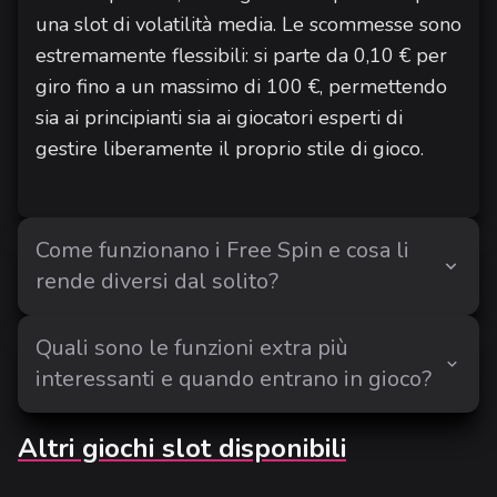
una slot di volatilità media. Le scommesse sono
estremamente flessibili: si parte da 0,10 € per
giro fino a un massimo di 100 €, permettendo
sia ai principianti sia ai giocatori esperti di
gestire liberamente il proprio stile di gioco.
Come funzionano i Free Spin e cosa li
rende diversi dal solito?
I giri gratuiti si attivano con almeno tre simboli
Quali sono le funzioni extra più
dedicati e, prima di iniziare, è possibile
interessanti e quando entrano in gioco?
scegliere dei potenziamenti speciali che
influenzano il comportamento dei rulli durante
Durante le partite standard possono attivarsi
Altri giochi slot disponibili
la modalità bonus. Questa fase non si limita a
funzioni casuali che aumentano la varietà del
offrire semplici spin gratuiti, ma introduce una
gameplay. Tra le più coinvolgenti ci sono la