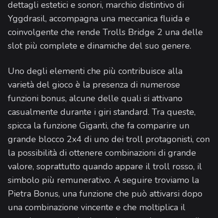
dettagli estetici e sonori, marchio distintivo di
Yggdrasil, accompagna una meccanica fluida e
coinvolgente che rende Trolls Bridge 2 una delle
slot più complete e dinamiche del suo genere.
Uno degli elementi che più contribuisce alla
varietà del gioco è la presenza di numerose
funzioni bonus, alcune delle quali si attivano
casualmente durante i giri standard. Tra queste,
spicca la funzione Giganti, che fa comparire un
grande blocco 2x4 di uno dei troll protagonisti, con
la possibilità di ottenere combinazioni di grande
valore, soprattutto quando appare il troll rosso, il
simbolo più remunerativo. A seguire troviamo la
Pietra Bonus, una funzione che può attivarsi dopo
una combinazione vincente e che moltiplica il