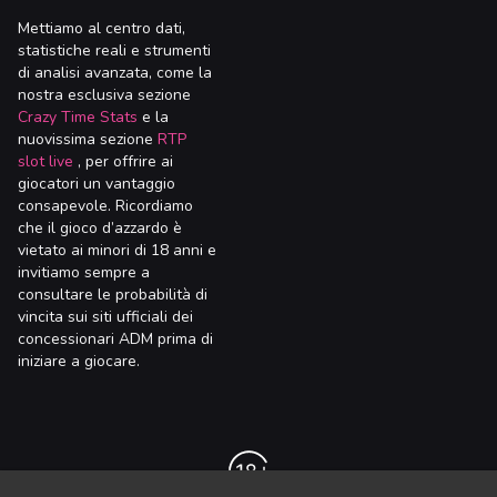
Mettiamo al centro dati,
statistiche reali e strumenti
di analisi avanzata, come la
nostra esclusiva sezione
Crazy Time Stats
e la
nuovissima sezione
RTP
slot live
, per offrire ai
giocatori un vantaggio
consapevole. Ricordiamo
che il gioco d’azzardo è
vietato ai minori di 18 anni e
invitiamo sempre a
consultare le probabilità di
vincita sui siti ufficiali dei
concessionari ADM prima di
iniziare a giocare.