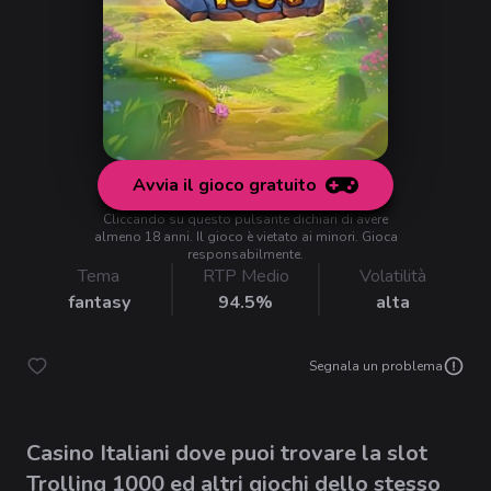
Avvia il gioco gratuito
Cliccando su questo pulsante dichiari di avere
almeno 18 anni. Il gioco è vietato ai minori. Gioca
responsabilmente.
Tema
RTP Medio
Volatilità
fantasy
94.5
%
alta
Segnala un problema
Casino Italiani dove puoi trovare la slot
Trolling 1000 ed altri giochi dello stesso