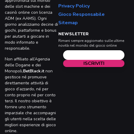
approfondita sul mondo
Privacy Policy
delle slot machine e dei
casinò online con licenza
Gioco Responsabile
ADM (ex AAMS). Ogni
Sitemap
giorno analizziamo decine di
giochi, piattaforme e bonus
NEWSLETTER
per aiutarti a giocare in
Rimani sempre aggiornato sulle ultime
modo informato e
novità nel mondo del gioco online
responsabile.
Non affiliato all’Agenzia
delle Dogane e dei
Monopoli,
BetBlack.it
non
gestisce né promuove
direttamente attività di
gioco d’azzardo, né per
conto proprio né per conto
terzi. Il nostro obiettivo è
fornire uno strumento
imparziale che accompagni
gli utenti nella scelta delle
migliori esperienze di gioco
online.