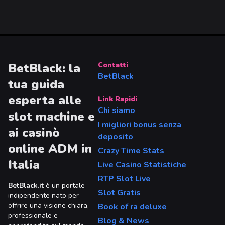
BetBlack: la
Contatti
BetBlack
tua guida
esperta alle
Link Rapidi
Chi siamo
slot machine e
I migliori bonus senza
ai casinò
deposito
online ADM in
Crazy Time Stats
Italia
Live Casino Statistiche
RTP Slot Live
BetBlack.it
è un portale
Slot Gratis
indipendente nato per
offrire una visione chiara,
Book of ra deluxe
professionale e
Blog & News